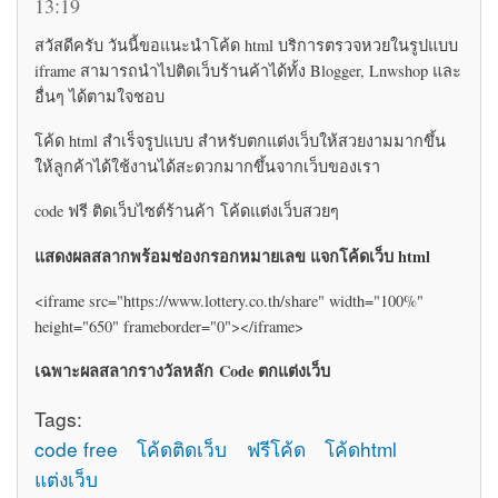
13:19
สวัสดีครับ วันนี้ขอแนะนำโค้ด html บริการตรวจหวยในรูปแบบ
iframe สามารถนำไปติดเว็บร้านค้าได้ทั้ง Blogger, Lnwshop และ
อื่นๆ ได้ตามใจชอบ
โค้ด html สำเร็จรูปแบบ สำหรับตกแต่งเว็บให้สวยงามมากขึ้น
ให้ลูกค้าได้ใช้งานได้สะดวกมากขึ้นจากเว็บของเรา
code ฟรี ติดเว็บไซต์ร้านค้า โค้ดแต่งเว็บสวยๆ
แสดงผลสลากพร้อมช่องกรอกหมายเลข แจกโค้ดเว็บ html
<iframe src="https://www.lottery.co.th/share" width="100%"
height="650" frameborder="0"></iframe>
เฉพาะผลสลากรางวัลหลัก Code ตกแต่งเว็บ
Tags:
code free
โค้ดติดเว็บ
ฟรีโค้ด
โค้ดhtml
แต่งเว็บ