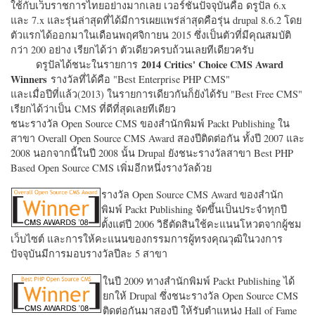
ใช้กับเว็บราชการไทยอย่างมากเลย เวอร์ชั่นปัจจุบันคือ ดรูปัล 6.x
และ 7.x และรุ่นล่าสุดที่ได้มีการเผยแพร่ล่าสุดคือรุ่น drupal 8.6.2 โดย
ตัวแรกได้ออกมาในเดือนพฤศจิกายน 2015 ซึ่งเป็นตัวที่มีคุณสมบัติ
กว่า 200 อย่าง เรียกได้ว่า ตัวเดียวครบถ้วนเลยทีเดียวครับ
2014 Critics' Choice CMS Award
ดรูปัลได้ชนะในรายการ
Winners
รางวัลที่ได้คือ "
Best Enterprise PHP CMS"
และเมื่อปีที่แล้ว(2013) ในรายการเดียวกันก็ยังได้รับ "
Best Free CMS"
เรียกได้ว่าเป็น CMS ที่ดีที่สุดเลยทีเดียว
ชนะรางวัล Open Source CMS ของสำนักพิมพ์ Packt Publishing ใน
สาขา Overall Open Source CMS Award สองปีติดต่อกัน ทั้งปี 2007 และ
2008 นอกจากนี้ในปี 2008 นั้น Drupal ยังชนะรางวัลสาขา Best PHP
Based Open Source CMS เพิ่มอีกหนึ่งรางวัลด้วย
รางวัล Open Source CMS Award ของสำนัก
พิมพ์ Packt Publishing จัดขึ้นเป็นประจำทุกปี
ตั้งแต่ปี 2006 วิธีตัดสินใช้คะแนนโหวตจากผู้ชม
เว็บไซต์ และการให้คะแนนของกรรมการผู้ทรงคุณวุฒิในวงการ
ปัจจุบันมีการมอบรางวัลปีละ 5 สาขา
ในปี 2009 ทางสำนักพิมพ์ Packt Publishing ได้
ยกให้ Drupal ซึ่งชนะรางวัล Open Source CMS
ติดต่อกันมาสองปี ให้รับตำแหน่ง Hall of Fame