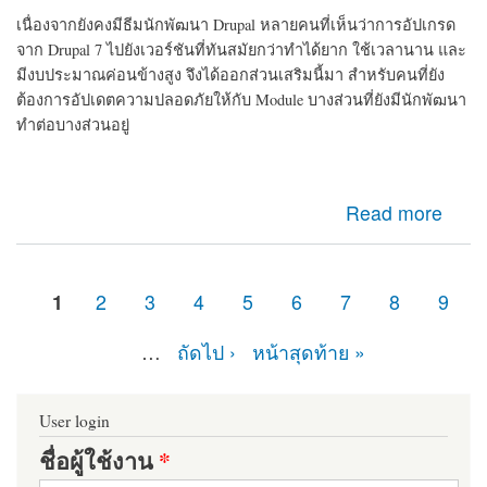
เนื่องจากยังคงมีธีมนักพัฒนา Drupal หลายคนที่เห็นว่าการอัปเกรด
จาก Drupal 7 ไปยังเวอร์ชันที่ทันสมัยกว่าทำได้ยาก ใช้เวลานาน และ
มีงบประมาณค่อนข้างสูง จึงได้ออกส่วนเสริมนี้มา สำหรับคนที่ยัง
ต้องการอัปเดตความปลอดภัยให้กับ Module บางส่วนที่ยังมีนักพัฒนา
ทำต่อบางส่วนอยู่
about d7security client Module ที่ควรติดตั้ง หากเว็บไซต์
Read more
ของคุณยังคงเป็น Drupal 7 มายืดอายุความปลอดภัยให้
Drupal 7 กัน
1
2
3
4
5
6
7
8
9
หน้า
…
ถัดไป ›
หน้าสุดท้าย »
User login
ชื่อผู้ใช้งาน
*