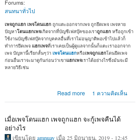
Forums:
สนทนาทั่วไป
เพจถูกแฮก
เพจโดนแฮก
ถูกแตะออกจากเพจ ถูกยึดเพจ เพจหาย
โดนแฮกเพจ
ถูกแฮก
ปัญหา
เกิดจากที่บัญชีเฟสบุ๊คของเรา
หรือถูกเข้า
ใช้งานบัญชีเฟสบุ๊คจากบุคคลอื่นที่เราไม่อนุญาติพอเข้าไปแล้วก็
แฮกเพจ
ทำการยึดเพจ
ที่เราเคยเป็นผู้ดูแลจากนั้นก็แตะเราออกจาก
เพจโดนแฮก
เพจถูกแฮก
เพจ ปัญหานี้เรียกสั้นๆว่า
หรือ
โดนยึดเพจ
แฮกเพจ
ก่อนอื่นเราจะมาดูกันก่อนว่าเขา
เราได้อย่างไรซึ่งมันจะมี
หลายวิธีเช่น
about เพจถูกแฮก โดนแฮก ถูกยึดเพจ แตะออกจากแอดมิน
Read more
1 ความคิดเห็น
เพจ จะกู้คืนได้หรือไม่
เมื่อเพจโดนแฮก เพจถูกแฮก จะกู้เพจคืนได้
อย่างไร
เขียนโดย
amnuay
เมื่อ 25 มิถุนายน, 2019 - 12:45