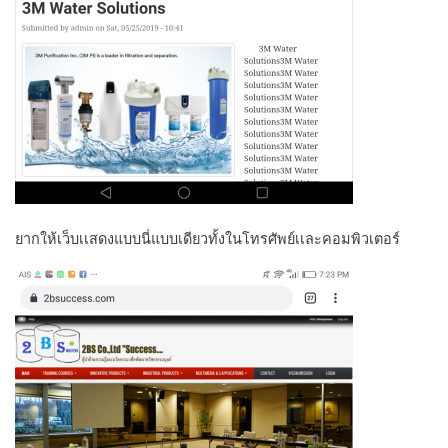
ยากให้เว็บเเสดงแบบนี่แบบเดียวทั้งในโทรศัพย์เเละคอมพิวเตอร์