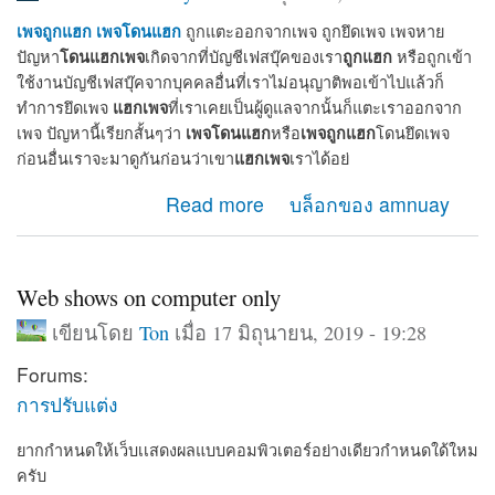
เพจถูกแฮก
เพจโดนแฮก
ถูกแตะออกจากเพจ ถูกยึดเพจ เพจหาย
โดนแฮกเพจ
ถูกแฮก
ปัญหา
เกิดจากที่บัญชีเฟสบุ๊คของเรา
หรือถูกเข้า
ใช้งานบัญชีเฟสบุ๊คจากบุคคลอื่นที่เราไม่อนุญาติพอเข้าไปแล้วก็
แฮกเพจ
ทำการยึดเพจ
ที่เราเคยเป็นผู้ดูแลจากนั้นก็แตะเราออกจาก
เพจโดนแฮก
เพจถูกแฮก
เพจ ปัญหานี้เรียกสั้นๆว่า
หรือ
โดนยึดเพจ
แฮกเพจ
ก่อนอื่นเราจะมาดูกันก่อนว่าเขา
เราได้อย่
about เมื่อเพจโดนแฮก เพจถูกแฮก จะกู้เพจคืนได้อย่างไร
Read more
บล็อกของ amnuay
Web shows on computer only
เขียนโดย
Ton
เมื่อ 17 มิถุนายน, 2019 - 19:28
Forums:
การปรับแต่ง
ยากกำหนดให้เว็บเเสดงผลแบบคอมพิวเตอร์อย่างเดียวกำหนดใด้ใหม
ครับ