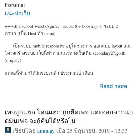
Forums:
แนะนำเว็บ
www.thaischool-web.tk/spm27 drupal 8 + boostrap 4 ระบบ 2
ภาษา (เป็น Host ทำ demo)
เป็นระบบ mobile responsive อยู่ในช่วงการ ออกแบบ layout และ
โครงสร้างระบบ เว็บนี้ทำตามแนวทางเว็บเดิม secondary27.go.th
(drupal7)
แต่ตอนี้ทำมาได้สักระยะแล้ว ประมาณ 2 เดือน
about Drupal 8 ระบบเครือข่ายสมาชิก ข่าวประชาสัมพันธ์
Read more
สำนักงานเขต
เพจถูกแฮก โดนแฮก ถูกยึดเพจ แตะออกจากแอ
ดมินเพจ จะกู้คืนได้หรือไม่
เขียนโดย
amnuay
เมื่อ 25 มิถุนายน, 2019 - 12:33