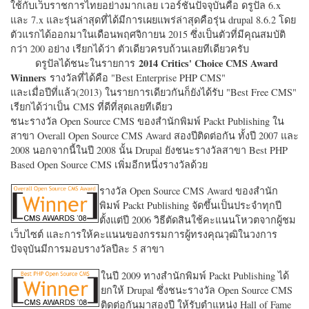
ใช้กับเว็บราชการไทยอย่างมากเลย เวอร์ชั่นปัจจุบันคือ ดรูปัล 6.x
และ 7.x และรุ่นล่าสุดที่ได้มีการเผยแพร่ล่าสุดคือรุ่น drupal 8.6.2 โดย
ตัวแรกได้ออกมาในเดือนพฤศจิกายน 2015 ซึ่งเป็นตัวที่มีคุณสมบัติ
กว่า 200 อย่าง เรียกได้ว่า ตัวเดียวครบถ้วนเลยทีเดียวครับ
2014 Critics' Choice CMS Award
ดรูปัลได้ชนะในรายการ
Winners
รางวัลที่ได้คือ "
Best Enterprise PHP CMS"
และเมื่อปีที่แล้ว(2013) ในรายการเดียวกันก็ยังได้รับ "
Best Free CMS"
เรียกได้ว่าเป็น CMS ที่ดีที่สุดเลยทีเดียว
ชนะรางวัล Open Source CMS ของสำนักพิมพ์ Packt Publishing ใน
สาขา Overall Open Source CMS Award สองปีติดต่อกัน ทั้งปี 2007 และ
2008 นอกจากนี้ในปี 2008 นั้น Drupal ยังชนะรางวัลสาขา Best PHP
Based Open Source CMS เพิ่มอีกหนึ่งรางวัลด้วย
รางวัล Open Source CMS Award ของสำนัก
พิมพ์ Packt Publishing จัดขึ้นเป็นประจำทุกปี
ตั้งแต่ปี 2006 วิธีตัดสินใช้คะแนนโหวตจากผู้ชม
เว็บไซต์ และการให้คะแนนของกรรมการผู้ทรงคุณวุฒิในวงการ
ปัจจุบันมีการมอบรางวัลปีละ 5 สาขา
ในปี 2009 ทางสำนักพิมพ์ Packt Publishing ได้
ยกให้ Drupal ซึ่งชนะรางวัล Open Source CMS
ติดต่อกันมาสองปี ให้รับตำแหน่ง Hall of Fame