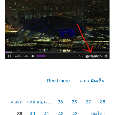
about มาทำLogo ใส่Videoแบบง่ายๆเหมือนเว็บดัง
Read more
1 ความคิดเห็น
« แรก
‹ หน้าก่อน
…
35
36
37
38
หน้า
39
40
41
42
43
…
ถัดไป ›