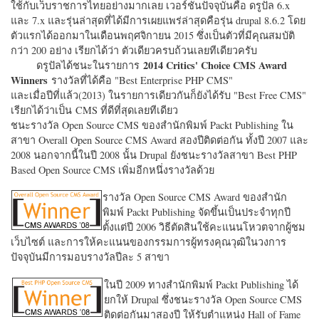
ใช้กับเว็บราชการไทยอย่างมากเลย เวอร์ชั่นปัจจุบันคือ ดรูปัล 6.x
และ 7.x และรุ่นล่าสุดที่ได้มีการเผยแพร่ล่าสุดคือรุ่น drupal 8.6.2 โดย
ตัวแรกได้ออกมาในเดือนพฤศจิกายน 2015 ซึ่งเป็นตัวที่มีคุณสมบัติ
กว่า 200 อย่าง เรียกได้ว่า ตัวเดียวครบถ้วนเลยทีเดียวครับ
2014 Critics' Choice CMS Award
ดรูปัลได้ชนะในรายการ
Winners
รางวัลที่ได้คือ "
Best Enterprise PHP CMS"
และเมื่อปีที่แล้ว(2013) ในรายการเดียวกันก็ยังได้รับ "
Best Free CMS"
เรียกได้ว่าเป็น CMS ที่ดีที่สุดเลยทีเดียว
ชนะรางวัล Open Source CMS ของสำนักพิมพ์ Packt Publishing ใน
สาขา Overall Open Source CMS Award สองปีติดต่อกัน ทั้งปี 2007 และ
2008 นอกจากนี้ในปี 2008 นั้น Drupal ยังชนะรางวัลสาขา Best PHP
Based Open Source CMS เพิ่มอีกหนึ่งรางวัลด้วย
รางวัล Open Source CMS Award ของสำนัก
พิมพ์ Packt Publishing จัดขึ้นเป็นประจำทุกปี
ตั้งแต่ปี 2006 วิธีตัดสินใช้คะแนนโหวตจากผู้ชม
เว็บไซต์ และการให้คะแนนของกรรมการผู้ทรงคุณวุฒิในวงการ
ปัจจุบันมีการมอบรางวัลปีละ 5 สาขา
ในปี 2009 ทางสำนักพิมพ์ Packt Publishing ได้
ยกให้ Drupal ซึ่งชนะรางวัล Open Source CMS
ติดต่อกันมาสองปี ให้รับตำแหน่ง Hall of Fame