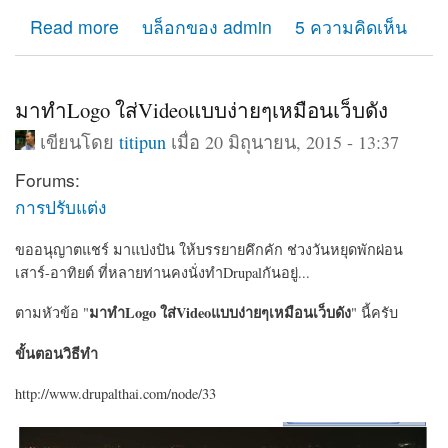
about เช่า hosting ที่ไหนดี แนะนำการเช่าโฮสติ้งทำเว็บ
Read more
บล็อกของ admin
5 ความคิดเห็น
มาทำLogo ใส่Videoแบบง่ายๆเหมือนเว็บดัง
เขียนโดย
titipun
เมื่อ 20 มิถุนายน, 2015 - 13:37
Forums:
การปรับแต่ง
ขออนุญาตแชร์ มาแบ่งปัน ให้บรรยายคึกคัก ช่วงวันหยุดพักผ่อน
เสาร์-อาทิยต์ ที่หลายท่านคงนั่งทำDrupalกันอยู่...
มาทำLogo ใส่Videoแบบง่ายๆเหมือนเว็บดัง
ตามหัวข้อ "
" นี้ครับ
ขั้นตอนวิธีทำ
http://www.drupalthai.com/node/33