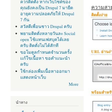
ควรติดตั้ง หากเว็บไซต์ของ
ความสามา
คุณยังคงเป็น Drupal 7 มายืด
อายุความปลอดภัยให้ Drupal
ติดตั้งง่าย
7 กัน
สวัสดีเพื่อนชาว Drupal ครับ
พยามติดตั่งหลายวันละ Social
open ไช้เเทนเฟสบุคได้เลย
ครับ ติดตั่งไม่ได้สักที
URL อ่านง่
ขอโมดูลกำหนดจำนวนครั้ง
เเก้ใขเนื้อหา ขอคำเเนะนำ
ครับ
ใช้กล่องเพื่มเนื้อหาออกมา
แสดงหน้าเว็บ
More
พร้อมสำหรั
นำทาง