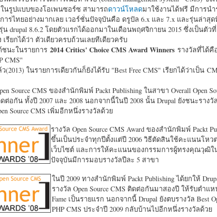
หาในรูปแบบของโอเพนซอร์ซ สามารถ
ดาวน์โหลด
มาใช้งานได้ฟรี มีการนำ
การไทยอย่างมากเลย เวอร์ชั่นปัจจุบันคือ ดรูปัล 6.x และ 7.x และรุ่นล่าสุดท
รุ่น drupal 8.6.2 โดยตัวแรกได้ออกมาในเดือนพฤศจิกายน 2015 ซึ่งเป็นตัวที่
ง เรียกได้ว่า ตัวเดียวครบถ้วนเลยทีเดียวครับ
2014 Critics' Choice CMS Award Winners
้ชนะในรายการ
รางวัลที่ได้คื
HP CMS"
แล้ว(2013) ในรายการเดียวกันก็ยังได้รับ "
Best Free CMS" เรียกได้ว่าเป็น CMS 
en Source CMS ของสำนักพิมพ์ Packt Publishing ในสาขา Overall Open S
ดต่อกัน ทั้งปี 2007 และ 2008 นอกจากนี้ในปี 2008 นั้น Drupal ยังชนะรางว
en Source CMS เพิ่มอีกหนึ่งรางวัลด้วย
รางวัล Open Source CMS Award ของสำนักพิมพ์ Packt Pub
ขึ้นเป็นประจำทุกปีตั้งแต่ปี 2006 วิธีตัดสินใช้คะแนนโหว
เว็บไซต์ และการให้คะแนนของกรรมการผู้ทรงคุณวุฒิ
ปัจจุบันมีการมอบรางวัลปีละ 5 สาขา
ในปี 2009 ทางสำนักพิมพ์ Packt Publishing ได้ยกให้ Drup
รางวัล Open Source CMS ติดต่อกันมาสองปี ให้รับตำแหน่
Fame เป็นรายแรก นอกจากนี้ Drupal ยังตบรางวัล Best O
PHP CMS ประจำปี 2009 กลับบ้านไปอีกหนึ่งรางวัลด้วย