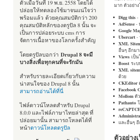
ตัวเมื่อวันที่ 19 พ.ย. 2558 โดยได้
มาก ตัวอย่างโ
ปล่อยให้ทดลองใช้มาจนแน่ใจว่า
พร้อมแล้ว ด้วยคุณสมบัติกว่า 200
Digg this
- 
AdSense
- 
คุณสมบัติหลักของดรูปัล 8 นั้น จะ
Google Ma
เป็นการปล่อยระบบ cms การ
Ubercart
- 
จัดการเนื้อหาของโลกครั้งสำคัญ
XML Site
อื่นๆ อีก
Drupal 8 จะมี
โดยดรูปัลบอกว่า
Views
เป็
บางสิ่งเพื่อทุกคนที่จะรักมัน
Boost
ระบบ
XML site
สำหรับรายละเอียดเกี่ยวกับความ
ด้วย
น่าสนใจของ Drupal 8 นั้น
CKEditor
ต
Facebook 
สามารถอ่านได้ที่นี่
Mollom
ตั
Pathauto
โ
ไฟล์ดาวน์โหลดสำหรับ Drupal
reCAPTC
8.0.0 และไฟล์ภาษาไทยล่าสุด ที่
Administr
ปล่อยมานั้น สามารถโหลดได้ที่
และอื่นๆ 
หน้า
ดาวน์โหลดดรูปัล
ตัวอย่างเ