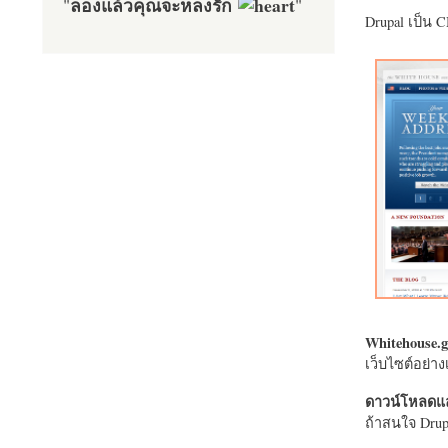
ลองแล้วคุณจะหลงรัก
"
"
Drupal เป็น 
Whitehouse.g
เว็บไซต์อย่
ดาวน์โหลดแล
ถ้าสนใจ Drupa