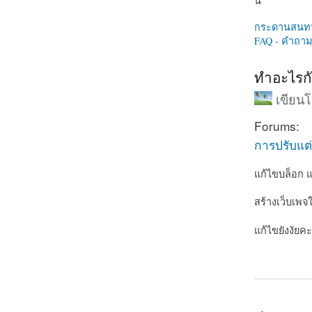
นี่
กระดานสนท
FAQ - คำถามท
ทำอะไรกั
เขียน
Forums:
การปรับแต่
แก้ไขบล็อก แต
สร้างเว็บเพจ
แก้ไขยังงัยคะ
about ทำอะไ