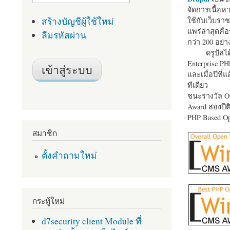
จัดการเนื้อ
สร้างบัญชีผู้ใช้ใหม่
ใช้กับเว็บราช
แพร่ล่าสุดคือ
ลืมรหัสผ่าน
กว่า 200 อย่า
ดรูปัลได
Enterprise P
และเมื่อปีที่
ทีเดียว
ชนะรางวัล Op
Award สองปีติ
PHP Based Op
สมาชิก
ตั้งคำถามใหม่
กระทู้ใหม่
d7security client Module ที่