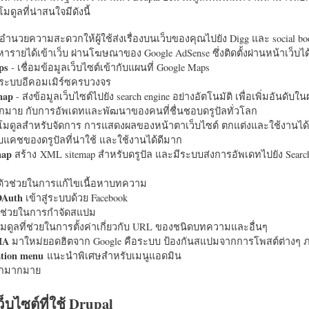
มดูลที่น่าสนใจมีดังนี้
อำนวยความสะดวกให้ผู้ใช้ส่งเรื่องบนเว็บของคุณไปยัง Digg และ social bo
หารายได้เข้าเว็บ ผ่านโฆษณาของ Google AdSense ซึ่งติดตั้งผ่านหน้าเว็บ
ps
- เชื่อมข้อมูลเว็บไซต์เข้ากับแผนที่ Google Maps
ระบบอีคอมเมิร์ซครบวงจร
map
- ส่งข้อมูลเว็บไซต์ไปยัง search engine อย่างอัตโนมัติ เพื่อเพิ่มอันดั
มากมาย กับการอัพเดทและพัฒนาของคนที่ชื่นชอบดรูปัลทั่วโลก
นโมดูลสำหรับจัดการ การแสดงผลของหน้าตาเว็บไซต์ ตกแต่งและใช้งานได้
แคชของดรูปัลที่น่าใช้ และใช้งานได้ดีมาก
map
สร้าง XML sitemap สำหรับดรูปัล และมีระบบส่งการอัพเดทไปยัง Search
ัวช่วยในการแก้ไขเนื้อหาบทความ
OAuth
เข้าสู่ระบบด้วย Facebook
วช่วยในการกำจัดสแปม
มดูลที่ช่วยในการตั้งค่าเกี่ยวกับ URL ของชนิดบทความและอื่นๆ
HA
มาใหม่ยอดฮิตจาก Google คือระบบ ป้องกันสแปมจากการโพสต์ต่างๆ ภ
ation menu
แนะนำพิเศษสำหรับเมนูแอดมิน
อีกมากมาย
ว็บไซต์ที่ใช้ Drupal