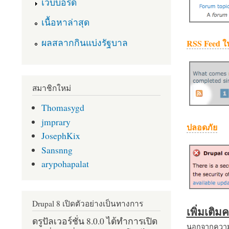
เว็บบอร์ด
เนื้อหาล่าสุด
ผลสลากกินแบ่งรัฐบาล
RSS Feed ใ
สมาชิกใหม่
Thomasygd
jmprary
ปลอดภัย
JosephKix
Sansnng
arypohapalat
Drupal 8 เปิดตัวอย่างเป็นทางการ
เพิ่มเติ
ดรูปัลเวอร์ชั่น 8.0.0 ได้ทำการเปิด
นอกจากความส