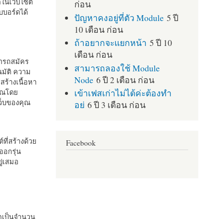
กในเว็บไซต์
ก่อน
บอร์ดได้
ปัญหาคงอยู่ที่ตัว Module
5 ปี
10 เดือน ก่อน
ถ้าอยากจะแยกหน้า
5 ปี 10
เดือน ก่อน
มารถสมัคร
สามารถลองใช้ Module
มัติ ความ
Node
6 ปี 2 เดือน ก่อน
สร้างเนื้อหา
เข้าเฟสเก่าไม่ได้ค่ะต้องทำ
คุณโดย
เว็บของคุณ
อย่
6 ปี 3 เดือน ก่อน
ที่สร้างด้วย
Facebook
ออกรุ่น
ู่เสมอ
กเป็นจำนวน