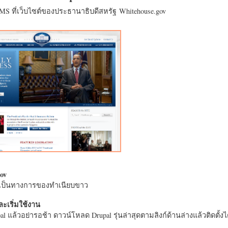
CMS ที่เว็บไซต์ของประธานาธิบดีสหรัฐ Whitehouse.gov
ov
างเป็นทางการของทำเนียบขาว
ะเริ่มใช้งาน
l แล้วอย่ารอช้า ดาวน์โหลด Drupal รุ่นล่าสุดตามลิงก์ด้านล่างแล้วติดตั้งได