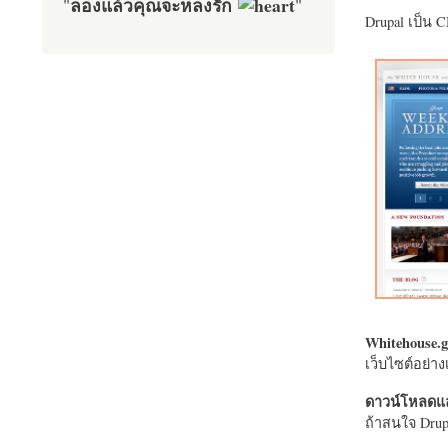
ลองแล้วคุณจะหลงรัก
"
"
Drupal เป็น 
Whitehouse.g
เว็บไซต์อย่
ดาวน์โหลดแล
ถ้าสนใจ Drupa