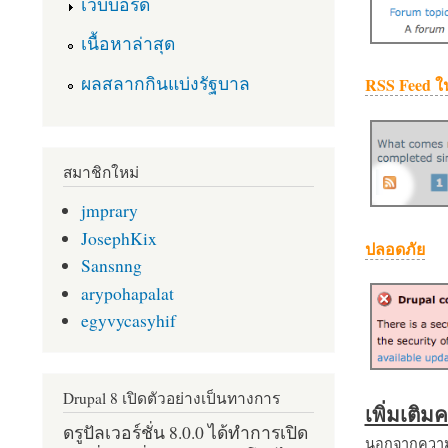
เว็บบอร์ด
เนื้อหาล่าสุด
ผลสลากกินแบ่งรัฐบาล
RSS Feed ใ
สมาชิกใหม่
jmprary
JosephKix
ปลอดภัย
Sansnng
arypohapalat
egyvycasyhif
Drupal 8 เปิดตัวอย่างเป็นทางการ
เพิ่มเติ
ดรูปัลเวอร์ชั่น 8.0.0 ได้ทำการเปิด
นอกจากความส