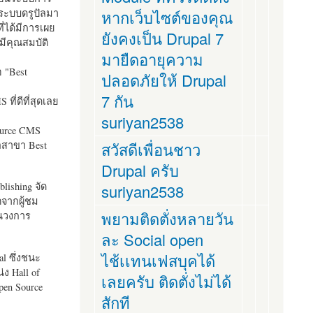
ระบบดรูปัลมา
หากเว็บไซต์ของคุณ
ี่ได้มีการเผย
ยังคงเป็น Drupal 7
มีคุณสมบัติ
มายืดอายุความ
อ "
Best
ปลอดภัยให้ Drupal
7 กัน
ที่ดีที่สุดเลย
suriyan2538
ource CMS
ัลสาขา Best
สวัสดีเพื่อนชาว
Drupal ครับ
lishing จัด
suriyan2538
ตจากผู้ชม
พยามติดตั่งหลายวัน
ในวงการ
ละ Social open
ไช้เเทนเฟสบุคได้
al ซึ่งชนะ
ง Hall of
เลยครับ ติดตั่งไม่ได้
pen Source
สักที