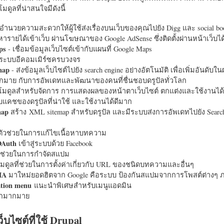
มดูลที่น่าสนใจมีดังนี้
อำนวยความสะดวกให้ผู้ใช้ส่งเรื่องบนเว็บของคุณไปยัง Digg และ social bo
หารายได้เข้าเว็บ ผ่านโฆษณาของ Google AdSense ซึ่งติดตั้งผ่านหน้าเว็บ
ps
- เชื่อมข้อมูลเว็บไซต์เข้ากับแผนที่ Google Maps
ระบบอีคอมเมิร์ซครบวงจร
map
- ส่งข้อมูลเว็บไซต์ไปยัง search engine อย่างอัตโนมัติ เพื่อเพิ่มอันดั
มากมาย กับการอัพเดทและพัฒนาของคนที่ชื่นชอบดรูปัลทั่วโลก
นโมดูลสำหรับจัดการ การแสดงผลของหน้าตาเว็บไซต์ ตกแต่งและใช้งานได้
แคชของดรูปัลที่น่าใช้ และใช้งานได้ดีมาก
map
สร้าง XML sitemap สำหรับดรูปัล และมีระบบส่งการอัพเดทไปยัง Search
ัวช่วยในการแก้ไขเนื้อหาบทความ
OAuth
เข้าสู่ระบบด้วย Facebook
วช่วยในการกำจัดสแปม
มดูลที่ช่วยในการตั้งค่าเกี่ยวกับ URL ของชนิดบทความและอื่นๆ
HA
มาใหม่ยอดฮิตจาก Google คือระบบ ป้องกันสแปมจากการโพสต์ต่างๆ ภ
ation menu
แนะนำพิเศษสำหรับเมนูแอดมิน
อีกมากมาย
ว็บไซต์ที่ใช้ Drupal