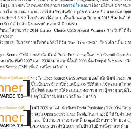
หาในรูปแบบของโอเพนซอร์ซ สามารถ
ดาวน์โหลด
มาใช้งานได้ฟรี มีการนำ
การไทยอย่างมากเลย เวอร์ชั่นปัจจุบันคือ ดรูปัล 6.x และ 7.x และรุ่นล่าสุดท
รุ่น drupal 8.6.2 โดยตัวแรกได้ออกมาในเดือนพฤศจิกายน 2015 ซึ่งเป็นตัวที่
ง เรียกได้ว่า ตัวเดียวครบถ้วนเลยทีเดียวครับ
2014 Critics' Choice CMS Award Winners
้ชนะในรายการ
รางวัลที่ได้คื
HP CMS"
แล้ว(2013) ในรายการเดียวกันก็ยังได้รับ "
Best Free CMS" เรียกได้ว่าเป็น CMS 
en Source CMS ของสำนักพิมพ์ Packt Publishing ในสาขา Overall Open S
ดต่อกัน ทั้งปี 2007 และ 2008 นอกจากนี้ในปี 2008 นั้น Drupal ยังชนะรางว
en Source CMS เพิ่มอีกหนึ่งรางวัลด้วย
รางวัล Open Source CMS Award ของสำนักพิมพ์ Packt Pub
ขึ้นเป็นประจำทุกปีตั้งแต่ปี 2006 วิธีตัดสินใช้คะแนนโหว
เว็บไซต์ และการให้คะแนนของกรรมการผู้ทรงคุณวุฒิ
ปัจจุบันมีการมอบรางวัลปีละ 5 สาขา
ในปี 2009 ทางสำนักพิมพ์ Packt Publishing ได้ยกให้ Drup
รางวัล Open Source CMS ติดต่อกันมาสองปี ให้รับตำแหน่
Fame เป็นรายแรก นอกจากนี้ Drupal ยังตบรางวัล Best O
PHP CMS ประจำปี 2009 กลับบ้านไปอีกหนึ่งรางวัลด้วย