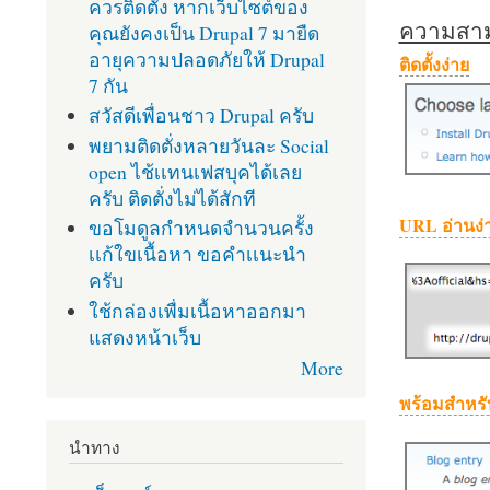
ควรติดตั้ง หากเว็บไซต์ของ
ความสามา
คุณยังคงเป็น Drupal 7 มายืด
อายุความปลอดภัยให้ Drupal
ติดตั้งง่าย
7 กัน
สวัสดีเพื่อนชาว Drupal ครับ
พยามติดตั่งหลายวันละ Social
open ไช้เเทนเฟสบุคได้เลย
ครับ ติดตั่งไม่ได้สักที
URL อ่านง่
ขอโมดูลกำหนดจำนวนครั้ง
เเก้ใขเนื้อหา ขอคำเเนะนำ
ครับ
ใช้กล่องเพื่มเนื้อหาออกมา
แสดงหน้าเว็บ
More
พร้อมสำหรั
นำทาง