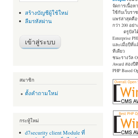
จัดการเนื้อ
สร้างบัญชีผู้ใช้ใหม่
ใช้กับเว็บราช
แพร่ล่าสุดคือ
ลืมรหัสผ่าน
กว่า 200 อย่า
ดรูปัลได
Enterprise P
และเมื่อปีที่
ทีเดียว
ชนะรางวัล Op
Award สองปีติ
PHP Based Op
สมาชิก
ตั้งคำถามใหม่
กระทู้ใหม่
d7security client Module ที่