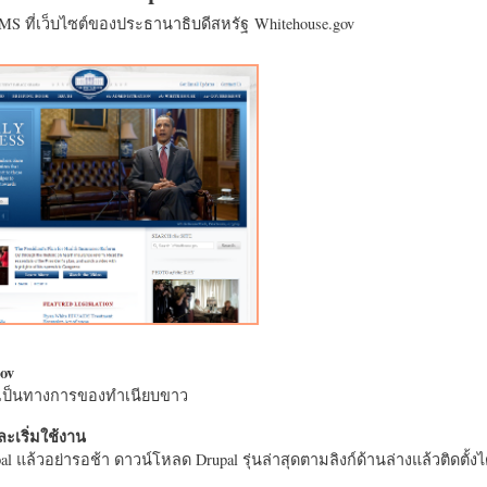
CMS ที่เว็บไซต์ของประธานาธิบดีสหรัฐ Whitehouse.gov
ov
างเป็นทางการของทำเนียบขาว
ะเริ่มใช้งาน
l แล้วอย่ารอช้า ดาวน์โหลด Drupal รุ่นล่าสุดตามลิงก์ด้านล่างแล้วติดตั้งได