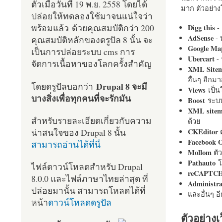
ตัวเมื่อวันที่ 19 พ.ย. 2558 โดยได้
มาก ตัวอย่างโ
ปล่อยให้ทดลองใช้มาจนแน่ใจว่า
พร้อมแล้ว ด้วยคุณสมบัติกว่า 200
Digg this
- 
AdSense
- 
คุณสมบัติหลักของดรูปัล 8 นั้น จะ
Google Ma
เป็นการปล่อยระบบ cms การ
Ubercart
- 
จัดการเนื้อหาของโลกครั้งสำคัญ
XML Site
อื่นๆ อีก
Drupal 8 จะมี
โดยดรูปัลบอกว่า
Views
เป็
บางสิ่งเพื่อทุกคนที่จะรักมัน
Boost
ระบบ
XML site
สำหรับรายละเอียดเกี่ยวกับความ
ด้วย
น่าสนใจของ Drupal 8 นั้น
CKEditor
ต
Facebook 
สามารถอ่านได้ที่นี่
Mollom
ตั
Pathauto
โ
ไฟล์ดาวน์โหลดสำหรับ Drupal
reCAPTC
8.0.0 และไฟล์ภาษาไทยล่าสุด ที่
Administr
ปล่อยมานั้น สามารถโหลดได้ที่
และอื่นๆ 
หน้า
ดาวน์โหลดดรูปัล
ตัวอย่างเ