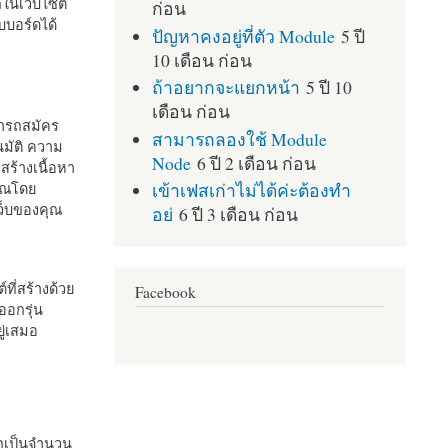
กในเว็บไซต์
ก่อน
บอร์ดได้
ปัญหาคงอยู่ที่ตัว Module
5 ปี
10 เดือน ก่อน
ถ้าอยากจะแยกหน้า
5 ปี 10
เดือน ก่อน
มารถสมัคร
สามารถลองใช้ Module
มัติ ความ
Node
6 ปี 2 เดือน ก่อน
สร้างเนื้อหา
เข้าเฟสเก่าไม่ได้ค่ะต้องทำ
คุณโดย
เว็บของคุณ
อย่
6 ปี 3 เดือน ก่อน
ที่สร้างด้วย
Facebook
ออกรุ่น
ู่เสมอ
กเป็นจำนวน