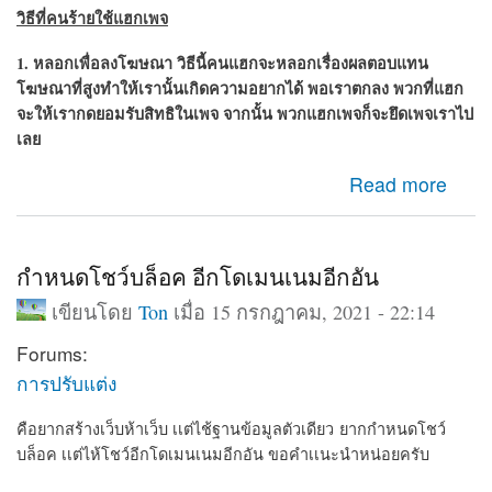
วิธีที่คนร้ายใช้แฮกเพจ
1. หลอกเพื่อลงโฆษณา วิธีนี้คนแฮกจะหลอกเรื่องผลตอบแทน
โฆษณาที่สูงทำให้เรานั้นเกิดความอยากได้ พอเราตกลง พวกที่แฮก
จะให้เรากดยอมรับสิทธิในเพจ จากนั้น พวก
แฮกเพจ
ก็จะยึดเพจเราไป
เลย
about เพจถูกแฮ็ก กู้เพจคืน วิธีกูเพจที่ถูกแฮก
Read more
กำหนดโชว์บล็อค อีกโดเมนเนมอีกอัน
เขียนโดย
Ton
เมื่อ 15 กรกฎาคม, 2021 - 22:14
Forums:
การปรับแต่ง
คือยากสร้างเว็บห้าเว็บ เเต่ไช้ฐานข้อมูลตัวเดียว ยากกำหนดโชว์
บล็อค เเต่ไห้โชว์อีกโดเมนเนมอีกอัน ขอคำเเนะนำหน่อยครับ