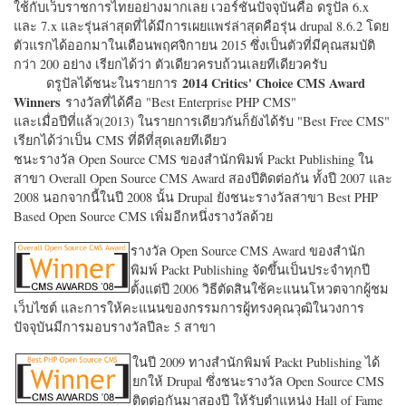
ใช้กับเว็บราชการไทยอย่างมากเลย เวอร์ชั่นปัจจุบันคือ ดรูปัล 6.x
และ 7.x และรุ่นล่าสุดที่ได้มีการเผยแพร่ล่าสุดคือรุ่น drupal 8.6.2 โดย
ตัวแรกได้ออกมาในเดือนพฤศจิกายน 2015 ซึ่งเป็นตัวที่มีคุณสมบัติ
กว่า 200 อย่าง เรียกได้ว่า ตัวเดียวครบถ้วนเลยทีเดียวครับ
2014 Critics' Choice CMS Award
ดรูปัลได้ชนะในรายการ
Winners
รางวัลที่ได้คือ "
Best Enterprise PHP CMS"
และเมื่อปีที่แล้ว(2013) ในรายการเดียวกันก็ยังได้รับ "
Best Free CMS"
เรียกได้ว่าเป็น CMS ที่ดีที่สุดเลยทีเดียว
ชนะรางวัล Open Source CMS ของสำนักพิมพ์ Packt Publishing ใน
สาขา Overall Open Source CMS Award สองปีติดต่อกัน ทั้งปี 2007 และ
2008 นอกจากนี้ในปี 2008 นั้น Drupal ยังชนะรางวัลสาขา Best PHP
Based Open Source CMS เพิ่มอีกหนึ่งรางวัลด้วย
รางวัล Open Source CMS Award ของสำนัก
พิมพ์ Packt Publishing จัดขึ้นเป็นประจำทุกปี
ตั้งแต่ปี 2006 วิธีตัดสินใช้คะแนนโหวตจากผู้ชม
เว็บไซต์ และการให้คะแนนของกรรมการผู้ทรงคุณวุฒิในวงการ
ปัจจุบันมีการมอบรางวัลปีละ 5 สาขา
ในปี 2009 ทางสำนักพิมพ์ Packt Publishing ได้
ยกให้ Drupal ซึ่งชนะรางวัล Open Source CMS
ติดต่อกันมาสองปี ให้รับตำแหน่ง Hall of Fame