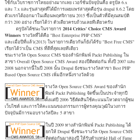
ใช้กับเว็บราชการไทยอย่างมากเลย เวอร์ชั่นปัจจุบันคือ ดรูปัล 6.x
และ 7.x และรุ่นล่าสุดที่ได้มีการเผยแพร่ล่าสุดคือรุ่น drupal 8.6.2 โดย
ตัวแรกได้ออกมาในเดือนพฤศจิกายน 2015 ซึ่งเป็นตัวที่มีคุณสมบัติ
กว่า 200 อย่าง เรียกได้ว่า ตัวเดียวครบถ้วนเลยทีเดียวครับ
2014 Critics' Choice CMS Award
ดรูปัลได้ชนะในรายการ
Winners
รางวัลที่ได้คือ "
Best Enterprise PHP CMS"
และเมื่อปีที่แล้ว(2013) ในรายการเดียวกันก็ยังได้รับ "
Best Free CMS"
เรียกได้ว่าเป็น CMS ที่ดีที่สุดเลยทีเดียว
ชนะรางวัล Open Source CMS ของสำนักพิมพ์ Packt Publishing ใน
สาขา Overall Open Source CMS Award สองปีติดต่อกัน ทั้งปี 2007 และ
2008 นอกจากนี้ในปี 2008 นั้น Drupal ยังชนะรางวัลสาขา Best PHP
Based Open Source CMS เพิ่มอีกหนึ่งรางวัลด้วย
รางวัล Open Source CMS Award ของสำนัก
พิมพ์ Packt Publishing จัดขึ้นเป็นประจำทุกปี
ตั้งแต่ปี 2006 วิธีตัดสินใช้คะแนนโหวตจากผู้ชม
เว็บไซต์ และการให้คะแนนของกรรมการผู้ทรงคุณวุฒิในวงการ
ปัจจุบันมีการมอบรางวัลปีละ 5 สาขา
ในปี 2009 ทางสำนักพิมพ์ Packt Publishing ได้
ยกให้ Drupal ซึ่งชนะรางวัล Open Source CMS
ติดต่อกันมาสองปี ให้รับตำแหน่ง Hall of Fame