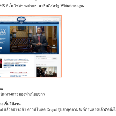
CMS ที่เว็บไซต์ของประธานาธิบดีสหรัฐ Whitehouse.gov
ov
างเป็นทางการของทำเนียบขาว
ะเริ่มใช้งาน
l แล้วอย่ารอช้า ดาวน์โหลด Drupal รุ่นล่าสุดตามลิงก์ด้านล่างแล้วติดตั้งได