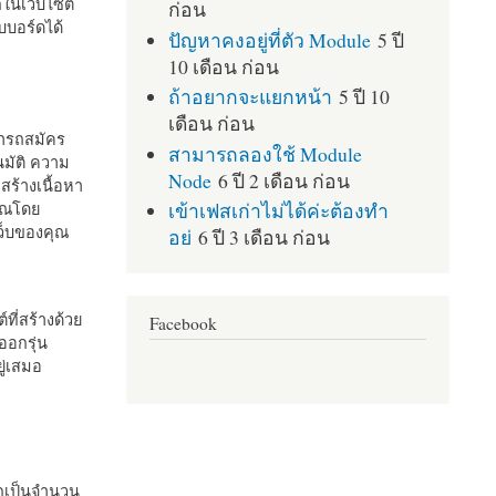
กในเว็บไซต์
ก่อน
บอร์ดได้
ปัญหาคงอยู่ที่ตัว Module
5 ปี
10 เดือน ก่อน
ถ้าอยากจะแยกหน้า
5 ปี 10
เดือน ก่อน
มารถสมัคร
สามารถลองใช้ Module
มัติ ความ
Node
6 ปี 2 เดือน ก่อน
สร้างเนื้อหา
เข้าเฟสเก่าไม่ได้ค่ะต้องทำ
คุณโดย
เว็บของคุณ
อย่
6 ปี 3 เดือน ก่อน
ที่สร้างด้วย
Facebook
ออกรุ่น
ู่เสมอ
กเป็นจำนวน