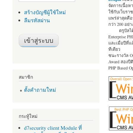
จัดการเนื้อ
สร้างบัญชีผู้ใช้ใหม่
ใช้กับเว็บราช
แพร่ล่าสุดคือ
ลืมรหัสผ่าน
กว่า 200 อย่า
ดรูปัลได
Enterprise P
และเมื่อปีที่
ทีเดียว
ชนะรางวัล Op
Award สองปีติ
PHP Based Op
สมาชิก
ตั้งคำถามใหม่
กระทู้ใหม่
d7security client Module ที่