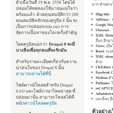
ตัวเมื่อวันที่ 19 พ.ย. 2558 โดยได้
มาก ตัวอย่างโ
ปล่อยให้ทดลองใช้มาจนแน่ใจว่า
พร้อมแล้ว ด้วยคุณสมบัติกว่า 200
Digg this
- 
AdSense
- 
คุณสมบัติหลักของดรูปัล 8 นั้น จะ
Google Ma
เป็นการปล่อยระบบ cms การ
Ubercart
- 
จัดการเนื้อหาของโลกครั้งสำคัญ
XML Site
อื่นๆ อีก
Drupal 8 จะมี
โดยดรูปัลบอกว่า
Views
เป็
บางสิ่งเพื่อทุกคนที่จะรักมัน
Boost
ระบบ
XML site
สำหรับรายละเอียดเกี่ยวกับความ
ด้วย
น่าสนใจของ Drupal 8 นั้น
CKEditor
ต
Facebook 
สามารถอ่านได้ที่นี่
Mollom
ตั
Pathauto
โ
ไฟล์ดาวน์โหลดสำหรับ Drupal
reCAPTC
8.0.0 และไฟล์ภาษาไทยล่าสุด ที่
Administr
ปล่อยมานั้น สามารถโหลดได้ที่
และอื่นๆ 
หน้า
ดาวน์โหลดดรูปัล
ตัวอย่างเ