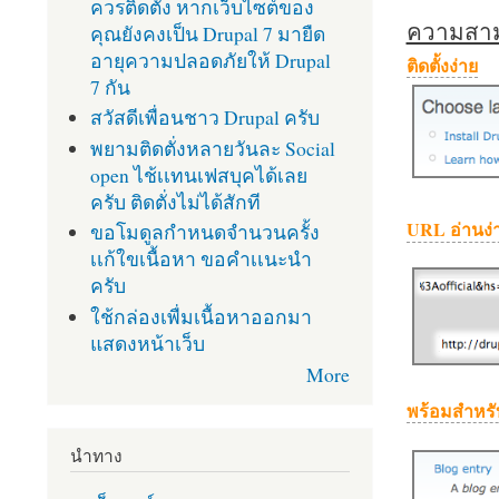
ควรติดตั้ง หากเว็บไซต์ของ
ความสามา
คุณยังคงเป็น Drupal 7 มายืด
อายุความปลอดภัยให้ Drupal
ติดตั้งง่าย
7 กัน
สวัสดีเพื่อนชาว Drupal ครับ
พยามติดตั่งหลายวันละ Social
open ไช้เเทนเฟสบุคได้เลย
ครับ ติดตั่งไม่ได้สักที
URL อ่านง่
ขอโมดูลกำหนดจำนวนครั้ง
เเก้ใขเนื้อหา ขอคำเเนะนำ
ครับ
ใช้กล่องเพื่มเนื้อหาออกมา
แสดงหน้าเว็บ
More
พร้อมสำหรั
นำทาง