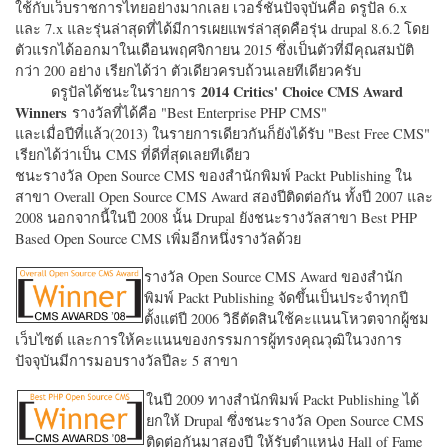
ใช้กับเว็บราชการไทยอย่างมากเลย เวอร์ชั่นปัจจุบันคือ ดรูปัล 6.x
และ 7.x และรุ่นล่าสุดที่ได้มีการเผยแพร่ล่าสุดคือรุ่น drupal 8.6.2 โดย
ตัวแรกได้ออกมาในเดือนพฤศจิกายน 2015 ซึ่งเป็นตัวที่มีคุณสมบัติ
กว่า 200 อย่าง เรียกได้ว่า ตัวเดียวครบถ้วนเลยทีเดียวครับ
2014 Critics' Choice CMS Award
ดรูปัลได้ชนะในรายการ
Winners
รางวัลที่ได้คือ "
Best Enterprise PHP CMS"
และเมื่อปีที่แล้ว(2013) ในรายการเดียวกันก็ยังได้รับ "
Best Free CMS"
เรียกได้ว่าเป็น CMS ที่ดีที่สุดเลยทีเดียว
ชนะรางวัล Open Source CMS ของสำนักพิมพ์ Packt Publishing ใน
สาขา Overall Open Source CMS Award สองปีติดต่อกัน ทั้งปี 2007 และ
2008 นอกจากนี้ในปี 2008 นั้น Drupal ยังชนะรางวัลสาขา Best PHP
Based Open Source CMS เพิ่มอีกหนึ่งรางวัลด้วย
รางวัล Open Source CMS Award ของสำนัก
พิมพ์ Packt Publishing จัดขึ้นเป็นประจำทุกปี
ตั้งแต่ปี 2006 วิธีตัดสินใช้คะแนนโหวตจากผู้ชม
เว็บไซต์ และการให้คะแนนของกรรมการผู้ทรงคุณวุฒิในวงการ
ปัจจุบันมีการมอบรางวัลปีละ 5 สาขา
ในปี 2009 ทางสำนักพิมพ์ Packt Publishing ได้
ยกให้ Drupal ซึ่งชนะรางวัล Open Source CMS
ติดต่อกันมาสองปี ให้รับตำแหน่ง Hall of Fame