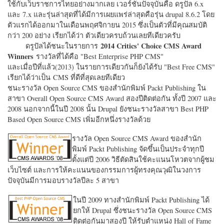
ใช้กับเว็บราชการไทยอย่างมากเลย เวอร์ชั่นปัจจุบันคือ ดรูปัล 6.x
และ 7.x และรุ่นล่าสุดที่ได้มีการเผยแพร่ล่าสุดคือรุ่น drupal 8.6.2 โดย
ตัวแรกได้ออกมาในเดือนพฤศจิกายน 2015 ซึ่งเป็นตัวที่มีคุณสมบัติ
กว่า 200 อย่าง เรียกได้ว่า ตัวเดียวครบถ้วนเลยทีเดียวครับ
2014 Critics' Choice CMS Award
ดรูปัลได้ชนะในรายการ
Winners
รางวัลที่ได้คือ "
Best Enterprise PHP CMS"
และเมื่อปีที่แล้ว(2013) ในรายการเดียวกันก็ยังได้รับ "
Best Free CMS"
เรียกได้ว่าเป็น CMS ที่ดีที่สุดเลยทีเดียว
ชนะรางวัล Open Source CMS ของสำนักพิมพ์ Packt Publishing ใน
สาขา Overall Open Source CMS Award สองปีติดต่อกัน ทั้งปี 2007 และ
2008 นอกจากนี้ในปี 2008 นั้น Drupal ยังชนะรางวัลสาขา Best PHP
Based Open Source CMS เพิ่มอีกหนึ่งรางวัลด้วย
รางวัล Open Source CMS Award ของสำนัก
พิมพ์ Packt Publishing จัดขึ้นเป็นประจำทุกปี
ตั้งแต่ปี 2006 วิธีตัดสินใช้คะแนนโหวตจากผู้ชม
เว็บไซต์ และการให้คะแนนของกรรมการผู้ทรงคุณวุฒิในวงการ
ปัจจุบันมีการมอบรางวัลปีละ 5 สาขา
ในปี 2009 ทางสำนักพิมพ์ Packt Publishing ได้
ยกให้ Drupal ซึ่งชนะรางวัล Open Source CMS
ติดต่อกันมาสองปี ให้รับตำแหน่ง Hall of Fame