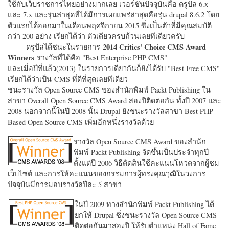
ใช้กับเว็บราชการไทยอย่างมากเลย เวอร์ชั่นปัจจุบันคือ ดรูปัล 6.x
และ 7.x และรุ่นล่าสุดที่ได้มีการเผยแพร่ล่าสุดคือรุ่น drupal 8.6.2 โดย
ตัวแรกได้ออกมาในเดือนพฤศจิกายน 2015 ซึ่งเป็นตัวที่มีคุณสมบัติ
กว่า 200 อย่าง เรียกได้ว่า ตัวเดียวครบถ้วนเลยทีเดียวครับ
2014 Critics' Choice CMS Award
ดรูปัลได้ชนะในรายการ
Winners
รางวัลที่ได้คือ "
Best Enterprise PHP CMS"
และเมื่อปีที่แล้ว(2013) ในรายการเดียวกันก็ยังได้รับ "
Best Free CMS"
เรียกได้ว่าเป็น CMS ที่ดีที่สุดเลยทีเดียว
ชนะรางวัล Open Source CMS ของสำนักพิมพ์ Packt Publishing ใน
สาขา Overall Open Source CMS Award สองปีติดต่อกัน ทั้งปี 2007 และ
2008 นอกจากนี้ในปี 2008 นั้น Drupal ยังชนะรางวัลสาขา Best PHP
Based Open Source CMS เพิ่มอีกหนึ่งรางวัลด้วย
รางวัล Open Source CMS Award ของสำนัก
พิมพ์ Packt Publishing จัดขึ้นเป็นประจำทุกปี
ตั้งแต่ปี 2006 วิธีตัดสินใช้คะแนนโหวตจากผู้ชม
เว็บไซต์ และการให้คะแนนของกรรมการผู้ทรงคุณวุฒิในวงการ
ปัจจุบันมีการมอบรางวัลปีละ 5 สาขา
ในปี 2009 ทางสำนักพิมพ์ Packt Publishing ได้
ยกให้ Drupal ซึ่งชนะรางวัล Open Source CMS
ติดต่อกันมาสองปี ให้รับตำแหน่ง Hall of Fame