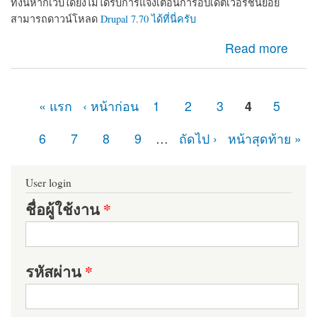
ทั้งนี้หากเว็บใดยังไม่ได้รับการแจ้งเตือนการอัปเดตเวอร์ชันย่อย
สามารถดาวน์โหลด
Drupal 7.70 ได้ที่นี่ครับ
about ในที่สุดก็มา Drupal 7.70 ออกแล้ว เว็บไซต์ที่ใช้
Read more
Drupal 7 อย่าลืมอัปเดตเพื่อความปลอดภัย
« แรก
‹ หน้าก่อน
1
2
3
4
5
หน้า
6
7
8
9
…
ถัดไป ›
หน้าสุดท้าย »
User login
ชื่อผู้ใช้งาน
*
รหัสผ่าน
*