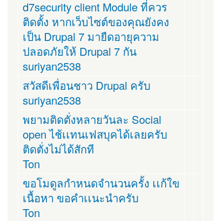
d7security client Module ที่ควร
ติดตั้ง หากเว็บไซต์ของคุณยังคง
เป็น Drupal 7 มายืดอายุความ
ปลอดภัยให้ Drupal 7 กัน
suriyan2538
สวัสดีเพื่อนชาว Drupal ครับ
suriyan2538
พยามติดตั่งหลายวันละ Social
open ไช้เเทนเฟสบุคได้เลยครับ
ติดตั่งไม่ได้สักที
Ton
ขอโมดูลกำหนดจำนวนครั้ง เเก้ใข
เนื้อหา ขอคำเเนะนำครับ
Ton