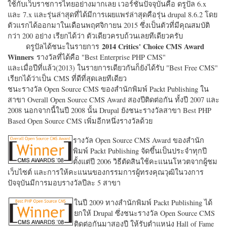
ใช้กับเว็บราชการไทยอย่างมากเลย เวอร์ชั่นปัจจุบันคือ ดรูปัล 6.x
และ 7.x และรุ่นล่าสุดที่ได้มีการเผยแพร่ล่าสุดคือรุ่น drupal 8.6.2 โดย
ตัวแรกได้ออกมาในเดือนพฤศจิกายน 2015 ซึ่งเป็นตัวที่มีคุณสมบัติ
กว่า 200 อย่าง เรียกได้ว่า ตัวเดียวครบถ้วนเลยทีเดียวครับ
2014 Critics' Choice CMS Award
ดรูปัลได้ชนะในรายการ
Winners
รางวัลที่ได้คือ "
Best Enterprise PHP CMS"
และเมื่อปีที่แล้ว(2013) ในรายการเดียวกันก็ยังได้รับ "
Best Free CMS"
เรียกได้ว่าเป็น CMS ที่ดีที่สุดเลยทีเดียว
ชนะรางวัล Open Source CMS ของสำนักพิมพ์ Packt Publishing ใน
สาขา Overall Open Source CMS Award สองปีติดต่อกัน ทั้งปี 2007 และ
2008 นอกจากนี้ในปี 2008 นั้น Drupal ยังชนะรางวัลสาขา Best PHP
Based Open Source CMS เพิ่มอีกหนึ่งรางวัลด้วย
รางวัล Open Source CMS Award ของสำนัก
พิมพ์ Packt Publishing จัดขึ้นเป็นประจำทุกปี
ตั้งแต่ปี 2006 วิธีตัดสินใช้คะแนนโหวตจากผู้ชม
เว็บไซต์ และการให้คะแนนของกรรมการผู้ทรงคุณวุฒิในวงการ
ปัจจุบันมีการมอบรางวัลปีละ 5 สาขา
ในปี 2009 ทางสำนักพิมพ์ Packt Publishing ได้
ยกให้ Drupal ซึ่งชนะรางวัล Open Source CMS
ติดต่อกันมาสองปี ให้รับตำแหน่ง Hall of Fame