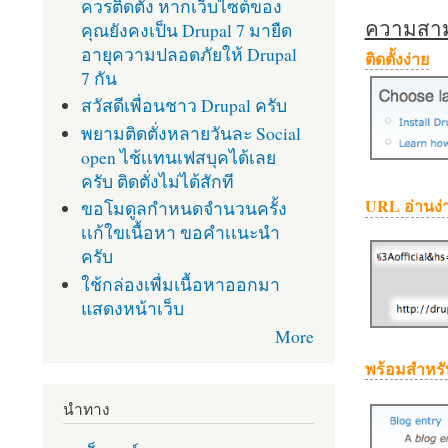
ควรติดตั้ง หากเว็บไซต์ของ
ความสามา
คุณยังคงเป็น Drupal 7 มายืด
อายุความปลอดภัยให้ Drupal
ติดตั้งง่าย
7 กัน
สวัสดีเพื่อนชาว Drupal ครับ
พยามติดตั่งหลายวันละ Social
open ไช้เเทนเฟสบุคได้เลย
ครับ ติดตั่งไม่ได้สักที
URL อ่านง่
ขอโมดูลกำหนดจำนวนครั้ง
เเก้ใขเนื้อหา ขอคำเเนะนำ
ครับ
ใช้กล่องเพื่มเนื้อหาออกมา
แสดงหน้าเว็บ
More
พร้อมสำหรั
นำทาง