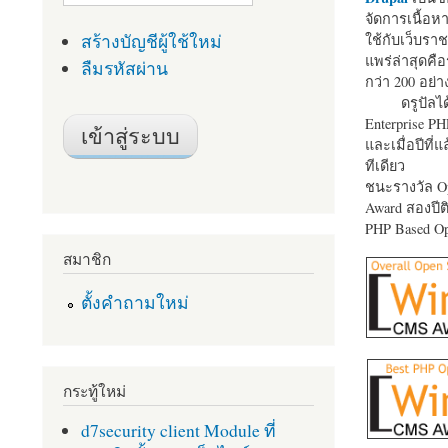
จัดการเนื้อ
สร้างบัญชีผู้ใช้ใหม่
ใช้กับเว็บราช
แพร่ล่าสุดคือ
ลืมรหัสผ่าน
กว่า 200 อย่า
ดรูปัลได
Enterprise P
และเมื่อปีที่
ทีเดียว
ชนะรางวัล Op
Award สองปีติ
PHP Based Op
สมาชิก
ตั้งคำถามใหม่
กระทู้ใหม่
d7security client Module ที่