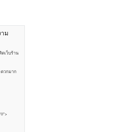
ยงาม
ิดเว็บร้าน
้สะดวกมาก
"0">