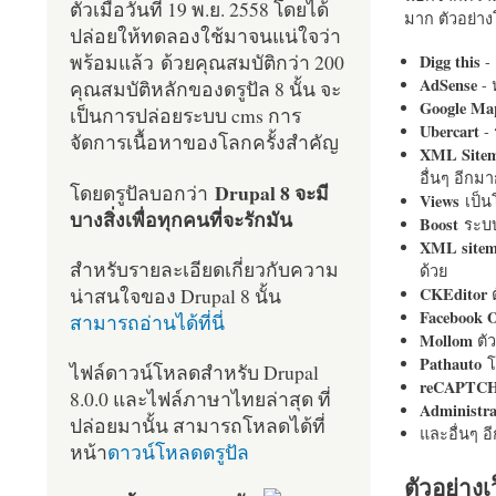
ตัวเมื่อวันที่ 19 พ.ย. 2558 โดยได้
มาก ตัวอย่างโ
ปล่อยให้ทดลองใช้มาจนแน่ใจว่า
พร้อมแล้ว ด้วยคุณสมบัติกว่า 200
Digg this
- 
AdSense
- 
คุณสมบัติหลักของดรูปัล 8 นั้น จะ
Google Ma
เป็นการปล่อยระบบ cms การ
Ubercart
- 
จัดการเนื้อหาของโลกครั้งสำคัญ
XML Site
อื่นๆ อีก
Drupal 8 จะมี
โดยดรูปัลบอกว่า
Views
เป็
บางสิ่งเพื่อทุกคนที่จะรักมัน
Boost
ระบบ
XML site
สำหรับรายละเอียดเกี่ยวกับความ
ด้วย
น่าสนใจของ Drupal 8 นั้น
CKEditor
ต
Facebook 
สามารถอ่านได้ที่นี่
Mollom
ตั
Pathauto
โ
ไฟล์ดาวน์โหลดสำหรับ Drupal
reCAPTC
8.0.0 และไฟล์ภาษาไทยล่าสุด ที่
Administr
ปล่อยมานั้น สามารถโหลดได้ที่
และอื่นๆ 
หน้า
ดาวน์โหลดดรูปัล
ตัวอย่างเ