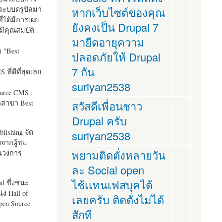
ระบบดรูปัลมา
หากเว็บไซต์ของคุณ
ี่ได้มีการเผย
ยังคงเป็น Drupal 7
มีคุณสมบัติ
มายืดอายุความ
อ "
Best
ปลอดภัยให้ Drupal
7 กัน
ที่ดีที่สุดเลย
suriyan2538
ource CMS
ัลสาขา Best
สวัสดีเพื่อนชาว
Drupal ครับ
lishing จัด
suriyan2538
ตจากผู้ชม
พยามติดตั่งหลายวัน
ในวงการ
ละ Social open
ไช้เเทนเฟสบุคได้
al ซึ่งชนะ
ง Hall of
เลยครับ ติดตั่งไม่ได้
pen Source
สักที