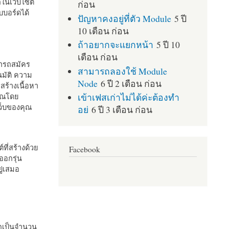
กในเว็บไซต์
ก่อน
บอร์ดได้
ปัญหาคงอยู่ที่ตัว Module
5 ปี
10 เดือน ก่อน
ถ้าอยากจะแยกหน้า
5 ปี 10
เดือน ก่อน
มารถสมัคร
สามารถลองใช้ Module
มัติ ความ
Node
6 ปี 2 เดือน ก่อน
สร้างเนื้อหา
เข้าเฟสเก่าไม่ได้ค่ะต้องทำ
คุณโดย
เว็บของคุณ
อย่
6 ปี 3 เดือน ก่อน
ที่สร้างด้วย
Facebook
ออกรุ่น
ู่เสมอ
กเป็นจำนวน