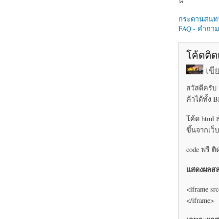
นี่
กระดานสนท
FAQ - คำถามท
โค้ดติด
เข
สวัสดีครั
ค้าได้ทั้ง
โค้ด html 
ขึ้นจากเว็
code ฟรี ต
แสดงผลสล
<iframe src
</iframe>