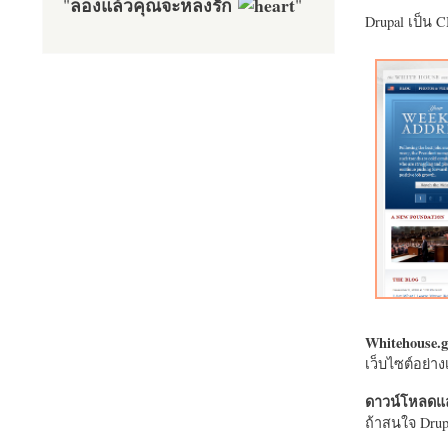
ลองแล้วคุณจะหลงรัก
"
"
Drupal เป็น 
Whitehouse.g
เว็บไซต์อย่
ดาวน์โหลดแล
ถ้าสนใจ Drupa