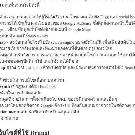
มดูลที่น่าสนใจมีดังนี้
อำนวยความสะดวกให้ผู้ใช้ส่งเรื่องบนเว็บของคุณไปยัง Digg และ social bo
หารายได้เข้าเว็บ ผ่านโฆษณาของ Google AdSense ซึ่งติดตั้งผ่านหน้าเว็บ
ps
- เชื่อมข้อมูลเว็บไซต์เข้ากับแผนที่ Google Maps
ระบบอีคอมเมิร์ซครบวงจร
map
- ส่งข้อมูลเว็บไซต์ไปยัง search engine อย่างอัตโนมัติ เพื่อเพิ่มอันดั
มากมาย กับการอัพเดทและพัฒนาของคนที่ชื่นชอบดรูปัลทั่วโลก
นโมดูลสำหรับจัดการ การแสดงผลของหน้าตาเว็บไซต์ ตกแต่งและใช้งานได้
แคชของดรูปัลที่น่าใช้ และใช้งานได้ดีมาก
map
สร้าง XML sitemap สำหรับดรูปัล และมีระบบส่งการอัพเดทไปยัง Search
ัวช่วยในการแก้ไขเนื้อหาบทความ
OAuth
เข้าสู่ระบบด้วย Facebook
วช่วยในการกำจัดสแปม
มดูลที่ช่วยในการตั้งค่าเกี่ยวกับ URL ของชนิดบทความและอื่นๆ
HA
มาใหม่ยอดฮิตจาก Google คือระบบ ป้องกันสแปมจากการโพสต์ต่างๆ ภ
ation menu
แนะนำพิเศษสำหรับเมนูแอดมิน
อีกมากมาย
ว็บไซต์ที่ใช้ Drupal