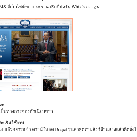
CMS ที่เว็บไซต์ของประธานาธิบดีสหรัฐ Whitehouse.gov
ov
างเป็นทางการของทำเนียบขาว
ะเริ่มใช้งาน
l แล้วอย่ารอช้า ดาวน์โหลด Drupal รุ่นล่าสุดตามลิงก์ด้านล่างแล้วติดตั้งได