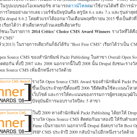
หาในรูปแบบของโอเพนซอร์ซ สามารถ
ดาวน์โหลด
มาใช้งานได้ฟรี มีการนำ
การไทยอย่างมากเลย เวอร์ชั่นปัจจุบันคือ ดรูปัล 6.x และ 7.x และรุ่นล่าสุดท
รุ่น drupal 8.6.2 โดยตัวแรกได้ออกมาในเดือนพฤศจิกายน 2015 ซึ่งเป็นตัวที่
ง เรียกได้ว่า ตัวเดียวครบถ้วนเลยทีเดียวครับ
2014 Critics' Choice CMS Award Winners
้ชนะในรายการ
รางวัลที่ได้คื
HP CMS"
แล้ว(2013) ในรายการเดียวกันก็ยังได้รับ "
Best Free CMS" เรียกได้ว่าเป็น CMS 
en Source CMS ของสำนักพิมพ์ Packt Publishing ในสาขา Overall Open S
ดต่อกัน ทั้งปี 2007 และ 2008 นอกจากนี้ในปี 2008 นั้น Drupal ยังชนะรางว
en Source CMS เพิ่มอีกหนึ่งรางวัลด้วย
รางวัล Open Source CMS Award ของสำนักพิมพ์ Packt Pub
ขึ้นเป็นประจำทุกปีตั้งแต่ปี 2006 วิธีตัดสินใช้คะแนนโหว
เว็บไซต์ และการให้คะแนนของกรรมการผู้ทรงคุณวุฒิ
ปัจจุบันมีการมอบรางวัลปีละ 5 สาขา
ในปี 2009 ทางสำนักพิมพ์ Packt Publishing ได้ยกให้ Drup
รางวัล Open Source CMS ติดต่อกันมาสองปี ให้รับตำแหน่
Fame เป็นรายแรก นอกจากนี้ Drupal ยังตบรางวัล Best O
PHP CMS ประจำปี 2009 กลับบ้านไปอีกหนึ่งรางวัลด้วย