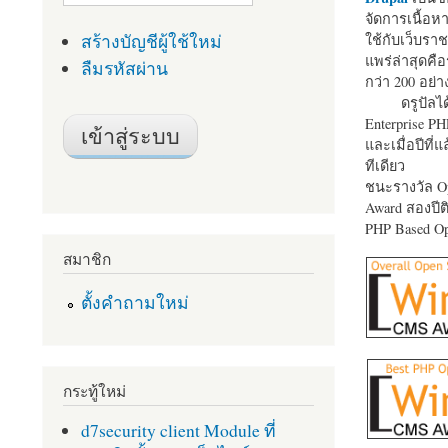
จัดการเนื้อ
สร้างบัญชีผู้ใช้ใหม่
ใช้กับเว็บราช
แพร่ล่าสุดคือ
ลืมรหัสผ่าน
กว่า 200 อย่า
ดรูปัลได
Enterprise P
และเมื่อปีที่
ทีเดียว
ชนะรางวัล Op
Award สองปีติ
PHP Based Op
สมาชิก
ตั้งคำถามใหม่
กระทู้ใหม่
d7security client Module ที่