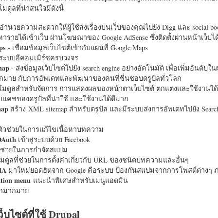
มดูลที่น่าสนใจมีดังนี้
อำนวยความสะดวกให้ผู้ใช้ส่งเรื่องบนเว็บของคุณไปยัง Digg และ social bo
หารายได้เข้าเว็บ ผ่านโฆษณาของ Google AdSense ซึ่งติดตั้งผ่านหน้าเว็บ
ps
- เชื่อมข้อมูลเว็บไซต์เข้ากับแผนที่ Google Maps
ระบบอีคอมเมิร์ซครบวงจร
map
- ส่งข้อมูลเว็บไซต์ไปยัง search engine อย่างอัตโนมัติ เพื่อเพิ่มอันดั
มากมาย กับการอัพเดทและพัฒนาของคนที่ชื่นชอบดรูปัลทั่วโลก
นโมดูลสำหรับจัดการ การแสดงผลของหน้าตาเว็บไซต์ ตกแต่งและใช้งานได้
แคชของดรูปัลที่น่าใช้ และใช้งานได้ดีมาก
map
สร้าง XML sitemap สำหรับดรูปัล และมีระบบส่งการอัพเดทไปยัง Search
ัวช่วยในการแก้ไขเนื้อหาบทความ
OAuth
เข้าสู่ระบบด้วย Facebook
วช่วยในการกำจัดสแปม
มดูลที่ช่วยในการตั้งค่าเกี่ยวกับ URL ของชนิดบทความและอื่นๆ
HA
มาใหม่ยอดฮิตจาก Google คือระบบ ป้องกันสแปมจากการโพสต์ต่างๆ ภ
ation menu
แนะนำพิเศษสำหรับเมนูแอดมิน
อีกมากมาย
ว็บไซต์ที่ใช้ Drupal