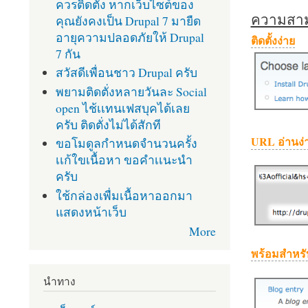
ควรติดตั้ง หากเว็บไซต์ของ
ความสามา
คุณยังคงเป็น Drupal 7 มายืด
อายุความปลอดภัยให้ Drupal
ติดตั้งง่าย
7 กัน
สวัสดีเพื่อนชาว Drupal ครับ
พยามติดตั่งหลายวันละ Social
open ไช้เเทนเฟสบุคได้เลย
ครับ ติดตั่งไม่ได้สักที
URL อ่านง่
ขอโมดูลกำหนดจำนวนครั้ง
เเก้ใขเนื้อหา ขอคำเเนะนำ
ครับ
ใช้กล่องเพื่มเนื้อหาออกมา
แสดงหน้าเว็บ
More
พร้อมสำหรั
นำทาง