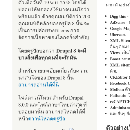
ตัวเมื่อวันที่ 19 พ.ย. 2558 โดยได้
มาก ตัวอย่างโ
ปล่อยให้ทดลองใช้มาจนแน่ใจว่า
พร้อมแล้ว ด้วยคุณสมบัติกว่า 200
Digg this
- 
AdSense
- 
คุณสมบัติหลักของดรูปัล 8 นั้น จะ
Google Ma
เป็นการปล่อยระบบ cms การ
Ubercart
- 
จัดการเนื้อหาของโลกครั้งสำคัญ
XML Site
อื่นๆ อีก
Drupal 8 จะมี
โดยดรูปัลบอกว่า
Views
เป็
บางสิ่งเพื่อทุกคนที่จะรักมัน
Boost
ระบบ
XML site
สำหรับรายละเอียดเกี่ยวกับความ
ด้วย
น่าสนใจของ Drupal 8 นั้น
CKEditor
ต
Facebook 
สามารถอ่านได้ที่นี่
Mollom
ตั
Pathauto
โ
ไฟล์ดาวน์โหลดสำหรับ Drupal
reCAPTC
8.0.0 และไฟล์ภาษาไทยล่าสุด ที่
Administr
ปล่อยมานั้น สามารถโหลดได้ที่
และอื่นๆ 
หน้า
ดาวน์โหลดดรูปัล
ตัวอย่างเ