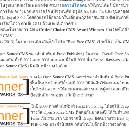
หาในรูปแบบของโอเพนซอร์ซ สามารถ
ดาวน์โหลด
มาใช้งานได้ฟรี มีการนำ
การไทยอย่างมากเลย เวอร์ชั่นปัจจุบันคือ ดรูปัล 6.x และ 7.x และรุ่นล่าสุดท
รุ่น drupal 8.6.2 โดยตัวแรกได้ออกมาในเดือนพฤศจิกายน 2015 ซึ่งเป็นตัวที่
ง เรียกได้ว่า ตัวเดียวครบถ้วนเลยทีเดียวครับ
2014 Critics' Choice CMS Award Winners
้ชนะในรายการ
รางวัลที่ได้คื
HP CMS"
แล้ว(2013) ในรายการเดียวกันก็ยังได้รับ "
Best Free CMS" เรียกได้ว่าเป็น CMS 
en Source CMS ของสำนักพิมพ์ Packt Publishing ในสาขา Overall Open S
ดต่อกัน ทั้งปี 2007 และ 2008 นอกจากนี้ในปี 2008 นั้น Drupal ยังชนะรางว
en Source CMS เพิ่มอีกหนึ่งรางวัลด้วย
รางวัล Open Source CMS Award ของสำนักพิมพ์ Packt Pub
ขึ้นเป็นประจำทุกปีตั้งแต่ปี 2006 วิธีตัดสินใช้คะแนนโหว
เว็บไซต์ และการให้คะแนนของกรรมการผู้ทรงคุณวุฒิ
ปัจจุบันมีการมอบรางวัลปีละ 5 สาขา
ในปี 2009 ทางสำนักพิมพ์ Packt Publishing ได้ยกให้ Drup
รางวัล Open Source CMS ติดต่อกันมาสองปี ให้รับตำแหน่
Fame เป็นรายแรก นอกจากนี้ Drupal ยังตบรางวัล Best O
PHP CMS ประจำปี 2009 กลับบ้านไปอีกหนึ่งรางวัลด้วย