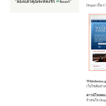
ลองแล้วคุณจะหลงรัก
"
"
Drupal เป็น 
Whitehouse.g
เว็บไซต์อย่
ดาวน์โหลดแล
ถ้าสนใจ Drupa