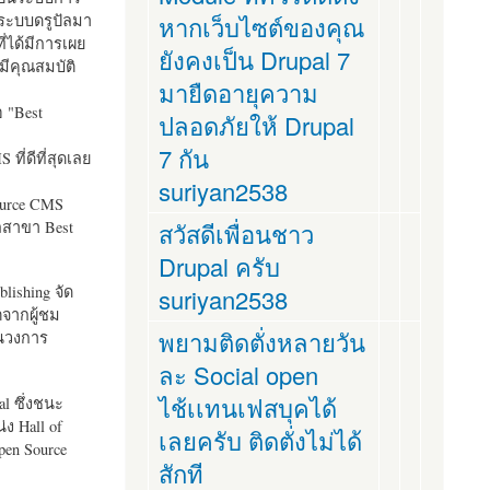
ระบบดรูปัลมา
หากเว็บไซต์ของคุณ
ี่ได้มีการเผย
ยังคงเป็น Drupal 7
มีคุณสมบัติ
มายืดอายุความ
อ "
Best
ปลอดภัยให้ Drupal
7 กัน
ที่ดีที่สุดเลย
suriyan2538
ource CMS
ัลสาขา Best
สวัสดีเพื่อนชาว
Drupal ครับ
lishing จัด
suriyan2538
ตจากผู้ชม
พยามติดตั่งหลายวัน
ในวงการ
ละ Social open
ไช้เเทนเฟสบุคได้
al ซึ่งชนะ
ง Hall of
เลยครับ ติดตั่งไม่ได้
pen Source
สักที