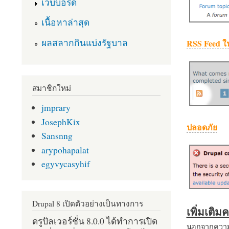
เว็บบอร์ด
เนื้อหาล่าสุด
ผลสลากกินแบ่งรัฐบาล
RSS Feed ใ
สมาชิกใหม่
jmprary
JosephKix
ปลอดภัย
Sansnng
arypohapalat
egyvycasyhif
Drupal 8 เปิดตัวอย่างเป็นทางการ
เพิ่มเติ
ดรูปัลเวอร์ชั่น 8.0.0 ได้ทำการเปิด
นอกจากความส