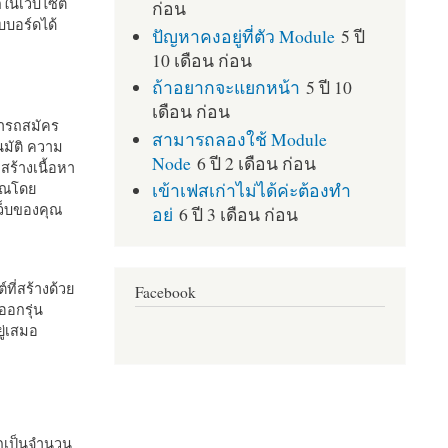
กในเว็บไซต์
ก่อน
บอร์ดได้
ปัญหาคงอยู่ที่ตัว Module
5 ปี
10 เดือน ก่อน
ถ้าอยากจะแยกหน้า
5 ปี 10
เดือน ก่อน
มารถสมัคร
สามารถลองใช้ Module
มัติ ความ
Node
6 ปี 2 เดือน ก่อน
สร้างเนื้อหา
เข้าเฟสเก่าไม่ได้ค่ะต้องทำ
คุณโดย
เว็บของคุณ
อย่
6 ปี 3 เดือน ก่อน
ที่สร้างด้วย
Facebook
ออกรุ่น
ู่เสมอ
กเป็นจำนวน