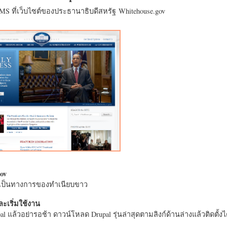
CMS ที่เว็บไซต์ของประธานาธิบดีสหรัฐ Whitehouse.gov
ov
างเป็นทางการของทำเนียบขาว
ะเริ่มใช้งาน
l แล้วอย่ารอช้า ดาวน์โหลด Drupal รุ่นล่าสุดตามลิงก์ด้านล่างแล้วติดตั้งได