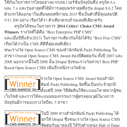
ใช้กับเว็บราชการไทยอย่างมากเลย เวอร์ชั่นปัจจุบันคือ ดรูปัล 6.x
และ 7.x และรุ่นล่าสุดที่ได้มีการเผยแพร่ล่าสุดคือรุ่น drupal 8.6.2 โดย
ตัวแรกได้ออกมาในเดือนพฤศจิกายน 2015 ซึ่งเป็นตัวที่มีคุณสมบัติ
กว่า 200 อย่าง เรียกได้ว่า ตัวเดียวครบถ้วนเลยทีเดียวครับ
2014 Critics' Choice CMS Award
ดรูปัลได้ชนะในรายการ
Winners
รางวัลที่ได้คือ "
Best Enterprise PHP CMS"
และเมื่อปีที่แล้ว(2013) ในรายการเดียวกันก็ยังได้รับ "
Best Free CMS"
เรียกได้ว่าเป็น CMS ที่ดีที่สุดเลยทีเดียว
ชนะรางวัล Open Source CMS ของสำนักพิมพ์ Packt Publishing ใน
สาขา Overall Open Source CMS Award สองปีติดต่อกัน ทั้งปี 2007 และ
2008 นอกจากนี้ในปี 2008 นั้น Drupal ยังชนะรางวัลสาขา Best PHP
Based Open Source CMS เพิ่มอีกหนึ่งรางวัลด้วย
รางวัล Open Source CMS Award ของสำนัก
พิมพ์ Packt Publishing จัดขึ้นเป็นประจำทุกปี
ตั้งแต่ปี 2006 วิธีตัดสินใช้คะแนนโหวตจากผู้ชม
เว็บไซต์ และการให้คะแนนของกรรมการผู้ทรงคุณวุฒิในวงการ
ปัจจุบันมีการมอบรางวัลปีละ 5 สาขา
ในปี 2009 ทางสำนักพิมพ์ Packt Publishing ได้
ยกให้ Drupal ซึ่งชนะรางวัล Open Source CMS
ติดต่อกันมาสองปี ให้รับตำแหน่ง Hall of Fame