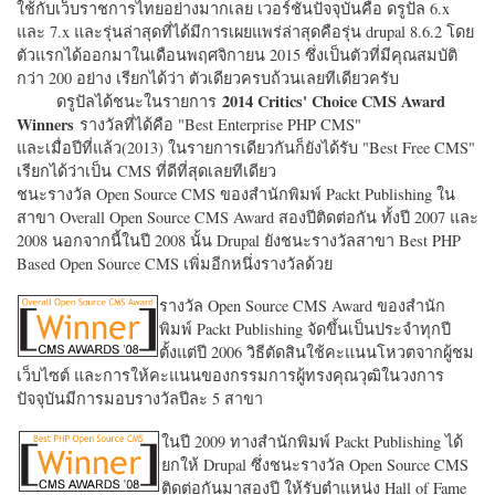
ใช้กับเว็บราชการไทยอย่างมากเลย เวอร์ชั่นปัจจุบันคือ ดรูปัล 6.x
และ 7.x และรุ่นล่าสุดที่ได้มีการเผยแพร่ล่าสุดคือรุ่น drupal 8.6.2 โดย
ตัวแรกได้ออกมาในเดือนพฤศจิกายน 2015 ซึ่งเป็นตัวที่มีคุณสมบัติ
กว่า 200 อย่าง เรียกได้ว่า ตัวเดียวครบถ้วนเลยทีเดียวครับ
2014 Critics' Choice CMS Award
ดรูปัลได้ชนะในรายการ
Winners
รางวัลที่ได้คือ "
Best Enterprise PHP CMS"
และเมื่อปีที่แล้ว(2013) ในรายการเดียวกันก็ยังได้รับ "
Best Free CMS"
เรียกได้ว่าเป็น CMS ที่ดีที่สุดเลยทีเดียว
ชนะรางวัล Open Source CMS ของสำนักพิมพ์ Packt Publishing ใน
สาขา Overall Open Source CMS Award สองปีติดต่อกัน ทั้งปี 2007 และ
2008 นอกจากนี้ในปี 2008 นั้น Drupal ยังชนะรางวัลสาขา Best PHP
Based Open Source CMS เพิ่มอีกหนึ่งรางวัลด้วย
รางวัล Open Source CMS Award ของสำนัก
พิมพ์ Packt Publishing จัดขึ้นเป็นประจำทุกปี
ตั้งแต่ปี 2006 วิธีตัดสินใช้คะแนนโหวตจากผู้ชม
เว็บไซต์ และการให้คะแนนของกรรมการผู้ทรงคุณวุฒิในวงการ
ปัจจุบันมีการมอบรางวัลปีละ 5 สาขา
ในปี 2009 ทางสำนักพิมพ์ Packt Publishing ได้
ยกให้ Drupal ซึ่งชนะรางวัล Open Source CMS
ติดต่อกันมาสองปี ให้รับตำแหน่ง Hall of Fame