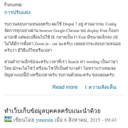
Forums:
การปรับแต่ง
รบกวนสอบถามหน่อยครับ ผมใช้ Drupal 7 อยู่ ส่วนมากจะ Config
จัดการทุกอย่างผ่าน browser Google Chrome พอ display Font ก็ออก
มาปกติ แต่พอเปลี่ยนไปใช้ IE กลายเป็นว่า Font มีขนาดเล็กลง (IE
ไม่ได้มีการตั้งค่า Zoom in - out นะครับ) เลยอยากจะสอบถามหน่อย
ครับว่า มีวิธีแก้ไขหรือเปล่า
ส่วนคำถามอีกข้อนะครับ เวลาที่เรา Search หา wording เป็นภาษา
ไทย มักจะไม่โชว์ หรือจะโชว์ก็เป็นคำบางคำ ไม่ทราบว่าเคยเจอ
ปัญหาแบบนี้บ้างหรือเปล่าครับ รบกวนด้วยนะครับ ขอบคุณครับ
about ขนาด Font display ในแต่ละ browser และการ
Read more
1 ความคิดเห็น
Search เป็นภาษาไทย
ทำเว็บเก็บข้อมูลบุคคลครับแนะนำด้วย
เขียนโดย
ymeesin
เมื่อ 6 สิงหาคม, 2015 - 09:43