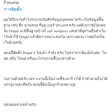
Forums:
การติดตั้ง
ผมได้รับงานทำโปรแกรมบันทึกข้อมูลบุคคลมาครับ เก็บข้อมูลพื้น
ฐาน เช่น ชื่อ นามสกุล ที่อยู่ เบอร์ ประเภท ครับ แต่ด้วยว่ายังไม่เคย
จับ Drupal จะมีพื้นฐานบ้างก็ smf wordpress แต่เท่าที่ดูท่านอื่นทำเว็บ
ไว้แล้วใช้ Drupal แล้วคิดว่าเหมาะสมกัน เพราะผมจะวางต่อไปเป็น
เว็บด้วยครับ
ตอนนี้ติดตั้ง Drupal 8 ไปแล้ว กำลัง ครับ ไม่ทราบว่าต้องยังไงต่อ โม
ดุล หรือ โหนด หรืออะไรรบกวนชี้แนวทางด้วย
รบกวนด้วยครับ เพราะงานนี้เป็นงานชี้ชะตาก็ว่าได้ ถ้าทำผ่านก็จะได้
บรรจุงานซะทีครับ ตอนนี้ยังเป็นลูกจ้างเหมาอยู่
ขอบคุณล่วงหน้าครับ