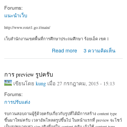
Forums:
แนะนำเว็บ
http://www.roiet1.go.t/main/
เว็บสำนักงานเขตพื้นที่การศึกษาประถมศึกษา ร้อยเอ็ด เขต 1
about roiet1.go.th
Read more
3 ความคิดเห็น
การ preview รูปครับ
เขียนโดย
kung
เมื่อ 27 กรกฎาคม, 2015 - 15:13
Forums:
การปรับแต่ง
รบกวนสอบถามผู้รู้ด้วยครับเกี่ยวกับรูปที่ได้มีการสร้าง content type
ขึ้นมาใหม่ครับ เวลาอัพโหลดรูปขึ้นไป ในหน้าแรกที่ preview จะโชว์
เป็นรูปขนาดเท่า size จริงที่อยู่ใน content ครับ
(ถ้าใช้ content type