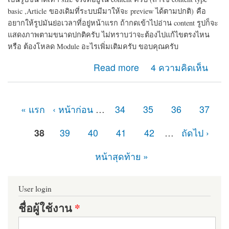
basic ,Article
ของเดิมที่ระบบมีมาให้จะ preview ได้ตามปกติ)
คือ
อยากให้รูปมันย่อเวลาที่อยู่หน้าแรก ถ้ากดเข้าไปอ่าน content รูปก็จะ
แสดงภาพตามขนาดปกติครับ ไม่ทราบว่าจะต้องไปแก้ไขตรงไหน
หรือ ต้องโหลด Module อะไรเพิ่มเติมครับ ขอบคุณครับ
about การ preview รูปครับ
Read more
4 ความคิดเห็น
« แรก
‹ หน้าก่อน
…
34
35
36
37
หน้า
38
39
40
41
42
…
ถัดไป ›
หน้าสุดท้าย »
User login
ชื่อผู้ใช้งาน
*