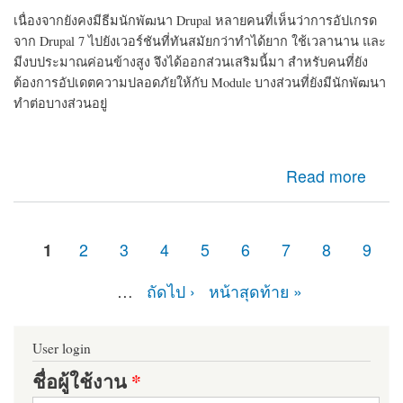
เนื่องจากยังคงมีธีมนักพัฒนา Drupal หลายคนที่เห็นว่าการอัปเกรด
จาก Drupal 7 ไปยังเวอร์ชันที่ทันสมัยกว่าทำได้ยาก ใช้เวลานาน และ
มีงบประมาณค่อนข้างสูง จึงได้ออกส่วนเสริมนี้มา สำหรับคนที่ยัง
ต้องการอัปเดตความปลอดภัยให้กับ Module บางส่วนที่ยังมีนักพัฒนา
ทำต่อบางส่วนอยู่
about d7security client Module ที่ควรติดตั้ง หากเว็บไซต์
Read more
ของคุณยังคงเป็น Drupal 7 มายืดอายุความปลอดภัยให้
Drupal 7 กัน
1
2
3
4
5
6
7
8
9
หน้า
…
ถัดไป ›
หน้าสุดท้าย »
User login
ชื่อผู้ใช้งาน
*