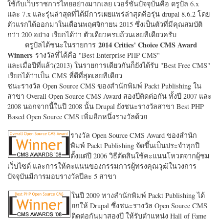
ใช้กับเว็บราชการไทยอย่างมากเลย เวอร์ชั่นปัจจุบันคือ ดรูปัล 6.x
และ 7.x และรุ่นล่าสุดที่ได้มีการเผยแพร่ล่าสุดคือรุ่น drupal 8.6.2 โดย
ตัวแรกได้ออกมาในเดือนพฤศจิกายน 2015 ซึ่งเป็นตัวที่มีคุณสมบัติ
กว่า 200 อย่าง เรียกได้ว่า ตัวเดียวครบถ้วนเลยทีเดียวครับ
2014 Critics' Choice CMS Award
ดรูปัลได้ชนะในรายการ
Winners
รางวัลที่ได้คือ "
Best Enterprise PHP CMS"
และเมื่อปีที่แล้ว(2013) ในรายการเดียวกันก็ยังได้รับ "
Best Free CMS"
เรียกได้ว่าเป็น CMS ที่ดีที่สุดเลยทีเดียว
ชนะรางวัล Open Source CMS ของสำนักพิมพ์ Packt Publishing ใน
สาขา Overall Open Source CMS Award สองปีติดต่อกัน ทั้งปี 2007 และ
2008 นอกจากนี้ในปี 2008 นั้น Drupal ยังชนะรางวัลสาขา Best PHP
Based Open Source CMS เพิ่มอีกหนึ่งรางวัลด้วย
รางวัล Open Source CMS Award ของสำนัก
พิมพ์ Packt Publishing จัดขึ้นเป็นประจำทุกปี
ตั้งแต่ปี 2006 วิธีตัดสินใช้คะแนนโหวตจากผู้ชม
เว็บไซต์ และการให้คะแนนของกรรมการผู้ทรงคุณวุฒิในวงการ
ปัจจุบันมีการมอบรางวัลปีละ 5 สาขา
ในปี 2009 ทางสำนักพิมพ์ Packt Publishing ได้
ยกให้ Drupal ซึ่งชนะรางวัล Open Source CMS
ติดต่อกันมาสองปี ให้รับตำแหน่ง Hall of Fame