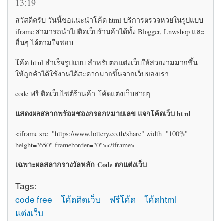
13:19
สวัสดีครับ วันนี้ขอแนะนำโค้ด html บริการตรวจหวยในรูปแบบ
iframe สามารถนำไปติดเว็บร้านค้าได้ทั้ง Blogger, Lnwshop และ
อื่นๆ ได้ตามใจชอบ
โค้ด html สำเร็จรูปแบบ สำหรับตกแต่งเว็บให้สวยงามมากขึ้น
ให้ลูกค้าได้ใช้งานได้สะดวกมากขึ้นจากเว็บของเรา
code ฟรี ติดเว็บไซต์ร้านค้า โค้ดแต่งเว็บสวยๆ
แสดงผลสลากพร้อมช่องกรอกหมายเลข แจกโค้ดเว็บ html
<iframe src="https://www.lottery.co.th/share" width="100%"
height="650" frameborder="0"></iframe>
เฉพาะผลสลากรางวัลหลัก Code ตกแต่งเว็บ
Tags:
code free
โค้ดติดเว็บ
ฟรีโค้ด
โค้ดhtml
แต่งเว็บ