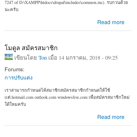
7247 of D:\XAMPP\htdocs\drupal\includes\common.inc).
รบกวนด้วย
นะครับ
about สอบถามปัญหาการ Importing Code error An AJAX
Read more
HTTP error occurred. HTTP Result Code: 500
Debugging information follows. Path: /dr
โมดูล สมัครสมาชิก
เขียนโดย
Ton
เมื่อ 14 มกราคม, 2018 - 09:25
Forums:
การปรับแต่ง
เราสามารถกำหนดไห้สมาชิกสมัครสมาชิกกำหนดให้ใช้
เเต่.hotmail.com outlook.com windowslive.com เพื่อสมัครสมาชิกใหม่
ใด้ใหมครับ
about โมดูล สมัครสมาชิก
Read more