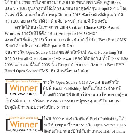
ใช้กับเว็บราชการไทยอย่างมากเลย เวอร์ชั่นปัจจุบันคือ ดรูปัล 6.x
และ 7.x และรุ่นล่าสุดที่ได้มีการเผยแพร่ล่าสุดคือรุ่น drupal 8.6.2 โดย
ตัวแรกได้ออกมาในเดือนพฤศจิกายน 2015 ซึ่งเป็นตัวที่มีคุณสมบัติ
กว่า 200 อย่าง เรียกได้ว่า ตัวเดียวครบถ้วนเลยทีเดียวครับ
2014 Critics' Choice CMS Award
ดรูปัลได้ชนะในรายการ
Winners
รางวัลที่ได้คือ "
Best Enterprise PHP CMS"
และเมื่อปีที่แล้ว(2013) ในรายการเดียวกันก็ยังได้รับ "
Best Free CMS"
เรียกได้ว่าเป็น CMS ที่ดีที่สุดเลยทีเดียว
ชนะรางวัล Open Source CMS ของสำนักพิมพ์ Packt Publishing ใน
สาขา Overall Open Source CMS Award สองปีติดต่อกัน ทั้งปี 2007 และ
2008 นอกจากนี้ในปี 2008 นั้น Drupal ยังชนะรางวัลสาขา Best PHP
Based Open Source CMS เพิ่มอีกหนึ่งรางวัลด้วย
รางวัล Open Source CMS Award ของสำนัก
พิมพ์ Packt Publishing จัดขึ้นเป็นประจำทุกปี
ตั้งแต่ปี 2006 วิธีตัดสินใช้คะแนนโหวตจากผู้ชม
เว็บไซต์ และการให้คะแนนของกรรมการผู้ทรงคุณวุฒิในวงการ
ปัจจุบันมีการมอบรางวัลปีละ 5 สาขา
ในปี 2009 ทางสำนักพิมพ์ Packt Publishing ได้
ยกให้ Drupal ซึ่งชนะรางวัล Open Source CMS
ติดต่อกันมาสองปี ให้รับตำแหน่ง Hall of Fame