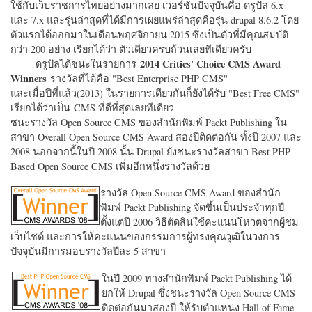
ใช้กับเว็บราชการไทยอย่างมากเลย เวอร์ชั่นปัจจุบันคือ ดรูปัล 6.x
และ 7.x และรุ่นล่าสุดที่ได้มีการเผยแพร่ล่าสุดคือรุ่น drupal 8.6.2 โดย
ตัวแรกได้ออกมาในเดือนพฤศจิกายน 2015 ซึ่งเป็นตัวที่มีคุณสมบัติ
กว่า 200 อย่าง เรียกได้ว่า ตัวเดียวครบถ้วนเลยทีเดียวครับ
2014 Critics' Choice CMS Award
ดรูปัลได้ชนะในรายการ
Winners
รางวัลที่ได้คือ "
Best Enterprise PHP CMS"
และเมื่อปีที่แล้ว(2013) ในรายการเดียวกันก็ยังได้รับ "
Best Free CMS"
เรียกได้ว่าเป็น CMS ที่ดีที่สุดเลยทีเดียว
ชนะรางวัล Open Source CMS ของสำนักพิมพ์ Packt Publishing ใน
สาขา Overall Open Source CMS Award สองปีติดต่อกัน ทั้งปี 2007 และ
2008 นอกจากนี้ในปี 2008 นั้น Drupal ยังชนะรางวัลสาขา Best PHP
Based Open Source CMS เพิ่มอีกหนึ่งรางวัลด้วย
รางวัล Open Source CMS Award ของสำนัก
พิมพ์ Packt Publishing จัดขึ้นเป็นประจำทุกปี
ตั้งแต่ปี 2006 วิธีตัดสินใช้คะแนนโหวตจากผู้ชม
เว็บไซต์ และการให้คะแนนของกรรมการผู้ทรงคุณวุฒิในวงการ
ปัจจุบันมีการมอบรางวัลปีละ 5 สาขา
ในปี 2009 ทางสำนักพิมพ์ Packt Publishing ได้
ยกให้ Drupal ซึ่งชนะรางวัล Open Source CMS
ติดต่อกันมาสองปี ให้รับตำแหน่ง Hall of Fame