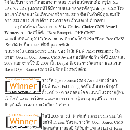
ใช้กับเว็บราชการไทยอย่างมากเลย เวอร์ชั่นปัจจุบันคือ ดรูปัล 6.x
และ 7.x และรุ่นล่าสุดที่ได้มีการเผยแพร่ล่าสุดคือรุ่น drupal 8.6.2 โดย
ตัวแรกได้ออกมาในเดือนพฤศจิกายน 2015 ซึ่งเป็นตัวที่มีคุณสมบัติ
กว่า 200 อย่าง เรียกได้ว่า ตัวเดียวครบถ้วนเลยทีเดียวครับ
2014 Critics' Choice CMS Award
ดรูปัลได้ชนะในรายการ
Winners
รางวัลที่ได้คือ "
Best Enterprise PHP CMS"
และเมื่อปีที่แล้ว(2013) ในรายการเดียวกันก็ยังได้รับ "
Best Free CMS"
เรียกได้ว่าเป็น CMS ที่ดีที่สุดเลยทีเดียว
ชนะรางวัล Open Source CMS ของสำนักพิมพ์ Packt Publishing ใน
สาขา Overall Open Source CMS Award สองปีติดต่อกัน ทั้งปี 2007 และ
2008 นอกจากนี้ในปี 2008 นั้น Drupal ยังชนะรางวัลสาขา Best PHP
Based Open Source CMS เพิ่มอีกหนึ่งรางวัลด้วย
รางวัล Open Source CMS Award ของสำนัก
พิมพ์ Packt Publishing จัดขึ้นเป็นประจำทุกปี
ตั้งแต่ปี 2006 วิธีตัดสินใช้คะแนนโหวตจากผู้ชม
เว็บไซต์ และการให้คะแนนของกรรมการผู้ทรงคุณวุฒิในวงการ
ปัจจุบันมีการมอบรางวัลปีละ 5 สาขา
ในปี 2009 ทางสำนักพิมพ์ Packt Publishing ได้
ยกให้ Drupal ซึ่งชนะรางวัล Open Source CMS
ติดต่อกันมาสองปี ให้รับตำแหน่ง Hall of Fame