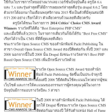
ใช้กับเว็บราชการไทยอย่างมากเลย เวอร์ชั่นปัจจุบันคือ ดรูปัล 6.x
และ 7.x และรุ่นล่าสุดที่ได้มีการเผยแพร่ล่าสุดคือรุ่น drupal 8.6.2 โดย
ตัวแรกได้ออกมาในเดือนพฤศจิกายน 2015 ซึ่งเป็นตัวที่มีคุณสมบัติ
กว่า 200 อย่าง เรียกได้ว่า ตัวเดียวครบถ้วนเลยทีเดียวครับ
2014 Critics' Choice CMS Award
ดรูปัลได้ชนะในรายการ
Winners
รางวัลที่ได้คือ "
Best Enterprise PHP CMS"
และเมื่อปีที่แล้ว(2013) ในรายการเดียวกันก็ยังได้รับ "
Best Free CMS"
เรียกได้ว่าเป็น CMS ที่ดีที่สุดเลยทีเดียว
ชนะรางวัล Open Source CMS ของสำนักพิมพ์ Packt Publishing ใน
สาขา Overall Open Source CMS Award สองปีติดต่อกัน ทั้งปี 2007 และ
2008 นอกจากนี้ในปี 2008 นั้น Drupal ยังชนะรางวัลสาขา Best PHP
Based Open Source CMS เพิ่มอีกหนึ่งรางวัลด้วย
รางวัล Open Source CMS Award ของสำนัก
พิมพ์ Packt Publishing จัดขึ้นเป็นประจำทุกปี
ตั้งแต่ปี 2006 วิธีตัดสินใช้คะแนนโหวตจากผู้ชม
เว็บไซต์ และการให้คะแนนของกรรมการผู้ทรงคุณวุฒิในวงการ
ปัจจุบันมีการมอบรางวัลปีละ 5 สาขา
ในปี 2009 ทางสำนักพิมพ์ Packt Publishing ได้
ยกให้ Drupal ซึ่งชนะรางวัล Open Source CMS
ติดต่อกันมาสองปี ให้รับตำแหน่ง Hall of Fame