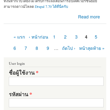
ทั้งนี้หากเว็บใดยังไม่ได้รับการแจ้งเตือนการอัปเดตเวอร์ชันย่อย
สามารถดาวน์โหลด
Drupal 7.70 ได้ที่นี่ครับ
about ในที่สุดก็มา Drupal 7.70 ออกแล้ว เว็บไซต์ที่ใช้
Read more
Drupal 7 อย่าลืมอัปเดตเพื่อความปลอดภัย
« แรก
‹ หน้าก่อน
1
2
3
4
5
หน้า
6
7
8
9
…
ถัดไป ›
หน้าสุดท้าย »
User login
ชื่อผู้ใช้งาน
*
รหัสผ่าน
*