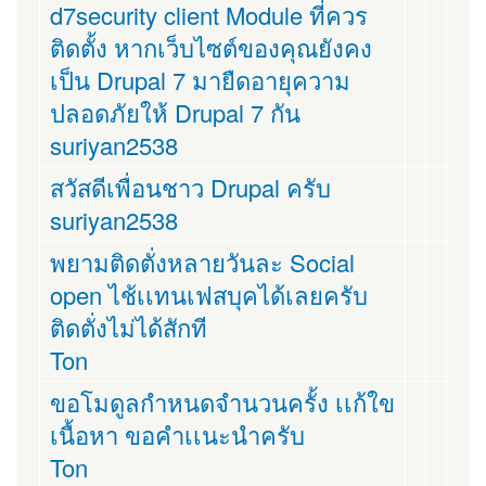
d7security client Module ที่ควร
ติดตั้ง หากเว็บไซต์ของคุณยังคง
เป็น Drupal 7 มายืดอายุความ
ปลอดภัยให้ Drupal 7 กัน
suriyan2538
สวัสดีเพื่อนชาว Drupal ครับ
suriyan2538
พยามติดตั่งหลายวันละ Social
open ไช้เเทนเฟสบุคได้เลยครับ
ติดตั่งไม่ได้สักที
Ton
ขอโมดูลกำหนดจำนวนครั้ง เเก้ใข
เนื้อหา ขอคำเเนะนำครับ
Ton