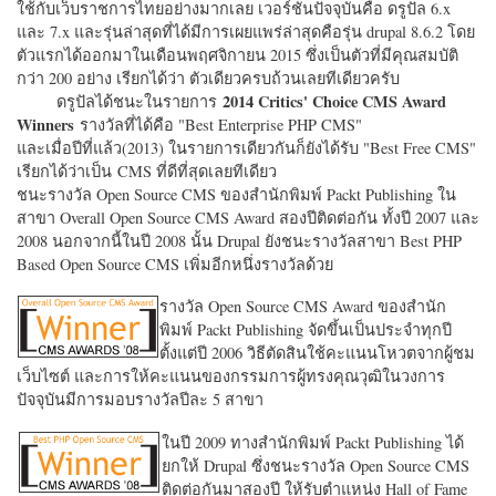
ใช้กับเว็บราชการไทยอย่างมากเลย เวอร์ชั่นปัจจุบันคือ ดรูปัล 6.x
และ 7.x และรุ่นล่าสุดที่ได้มีการเผยแพร่ล่าสุดคือรุ่น drupal 8.6.2 โดย
ตัวแรกได้ออกมาในเดือนพฤศจิกายน 2015 ซึ่งเป็นตัวที่มีคุณสมบัติ
กว่า 200 อย่าง เรียกได้ว่า ตัวเดียวครบถ้วนเลยทีเดียวครับ
2014 Critics' Choice CMS Award
ดรูปัลได้ชนะในรายการ
Winners
รางวัลที่ได้คือ "
Best Enterprise PHP CMS"
และเมื่อปีที่แล้ว(2013) ในรายการเดียวกันก็ยังได้รับ "
Best Free CMS"
เรียกได้ว่าเป็น CMS ที่ดีที่สุดเลยทีเดียว
ชนะรางวัล Open Source CMS ของสำนักพิมพ์ Packt Publishing ใน
สาขา Overall Open Source CMS Award สองปีติดต่อกัน ทั้งปี 2007 และ
2008 นอกจากนี้ในปี 2008 นั้น Drupal ยังชนะรางวัลสาขา Best PHP
Based Open Source CMS เพิ่มอีกหนึ่งรางวัลด้วย
รางวัล Open Source CMS Award ของสำนัก
พิมพ์ Packt Publishing จัดขึ้นเป็นประจำทุกปี
ตั้งแต่ปี 2006 วิธีตัดสินใช้คะแนนโหวตจากผู้ชม
เว็บไซต์ และการให้คะแนนของกรรมการผู้ทรงคุณวุฒิในวงการ
ปัจจุบันมีการมอบรางวัลปีละ 5 สาขา
ในปี 2009 ทางสำนักพิมพ์ Packt Publishing ได้
ยกให้ Drupal ซึ่งชนะรางวัล Open Source CMS
ติดต่อกันมาสองปี ให้รับตำแหน่ง Hall of Fame