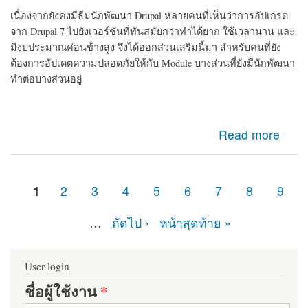
เนื่องจากยังคงมีธีมนักพัฒนา Drupal หลายคนที่เห็นว่าการอัปเกรด
จาก Drupal 7 ไปยังเวอร์ชันที่ทันสมัยกว่าทำได้ยาก ใช้เวลานาน และ
มีงบประมาณค่อนข้างสูง จึงได้ออกส่วนเสริมนี้มา สำหรับคนที่ยัง
ต้องการอัปเดตความปลอดภัยให้กับ Module บางส่วนที่ยังมีนักพัฒนา
ทำต่อบางส่วนอยู่
about d7security client Module ที่ควรติดตั้ง หากเว็บไซต์
Read more
ของคุณยังคงเป็น Drupal 7 มายืดอายุความปลอดภัยให้
Drupal 7 กัน
1
2
3
4
5
6
7
8
9
หน้า
…
ถัดไป ›
หน้าสุดท้าย »
User login
ชื่อผู้ใช้งาน
*