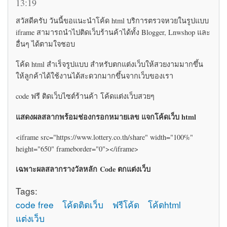
13:19
สวัสดีครับ วันนี้ขอแนะนำโค้ด html บริการตรวจหวยในรูปแบบ
iframe สามารถนำไปติดเว็บร้านค้าได้ทั้ง Blogger, Lnwshop และ
อื่นๆ ได้ตามใจชอบ
โค้ด html สำเร็จรูปแบบ สำหรับตกแต่งเว็บให้สวยงามมากขึ้น
ให้ลูกค้าได้ใช้งานได้สะดวกมากขึ้นจากเว็บของเรา
code ฟรี ติดเว็บไซต์ร้านค้า โค้ดแต่งเว็บสวยๆ
แสดงผลสลากพร้อมช่องกรอกหมายเลข แจกโค้ดเว็บ html
<iframe src="https://www.lottery.co.th/share" width="100%"
height="650" frameborder="0"></iframe>
เฉพาะผลสลากรางวัลหลัก Code ตกแต่งเว็บ
Tags:
code free
โค้ดติดเว็บ
ฟรีโค้ด
โค้ดhtml
แต่งเว็บ