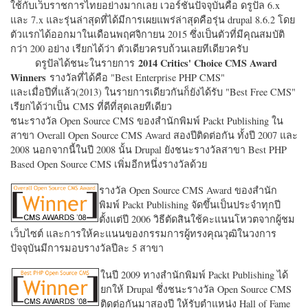
ใช้กับเว็บราชการไทยอย่างมากเลย เวอร์ชั่นปัจจุบันคือ ดรูปัล 6.x
และ 7.x และรุ่นล่าสุดที่ได้มีการเผยแพร่ล่าสุดคือรุ่น drupal 8.6.2 โดย
ตัวแรกได้ออกมาในเดือนพฤศจิกายน 2015 ซึ่งเป็นตัวที่มีคุณสมบัติ
กว่า 200 อย่าง เรียกได้ว่า ตัวเดียวครบถ้วนเลยทีเดียวครับ
2014 Critics' Choice CMS Award
ดรูปัลได้ชนะในรายการ
Winners
รางวัลที่ได้คือ "
Best Enterprise PHP CMS"
และเมื่อปีที่แล้ว(2013) ในรายการเดียวกันก็ยังได้รับ "
Best Free CMS"
เรียกได้ว่าเป็น CMS ที่ดีที่สุดเลยทีเดียว
ชนะรางวัล Open Source CMS ของสำนักพิมพ์ Packt Publishing ใน
สาขา Overall Open Source CMS Award สองปีติดต่อกัน ทั้งปี 2007 และ
2008 นอกจากนี้ในปี 2008 นั้น Drupal ยังชนะรางวัลสาขา Best PHP
Based Open Source CMS เพิ่มอีกหนึ่งรางวัลด้วย
รางวัล Open Source CMS Award ของสำนัก
พิมพ์ Packt Publishing จัดขึ้นเป็นประจำทุกปี
ตั้งแต่ปี 2006 วิธีตัดสินใช้คะแนนโหวตจากผู้ชม
เว็บไซต์ และการให้คะแนนของกรรมการผู้ทรงคุณวุฒิในวงการ
ปัจจุบันมีการมอบรางวัลปีละ 5 สาขา
ในปี 2009 ทางสำนักพิมพ์ Packt Publishing ได้
ยกให้ Drupal ซึ่งชนะรางวัล Open Source CMS
ติดต่อกันมาสองปี ให้รับตำแหน่ง Hall of Fame