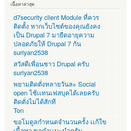
เนื้อหาล่าสุด
d7security client Module ที่ควร
ติดตั้ง หากเว็บไซต์ของคุณยังคง
เป็น Drupal 7 มายืดอายุความ
ปลอดภัยให้ Drupal 7 กัน
suriyan2538
สวัสดีเพื่อนชาว Drupal ครับ
suriyan2538
พยามติดตั่งหลายวันละ Social
open ไช้เเทนเฟสบุคได้เลยครับ
ติดตั่งไม่ได้สักที
Ton
ขอโมดูลกำหนดจำนวนครั้ง เเก้ใข
เนื้อหา ขอคำเเนะนำครับ