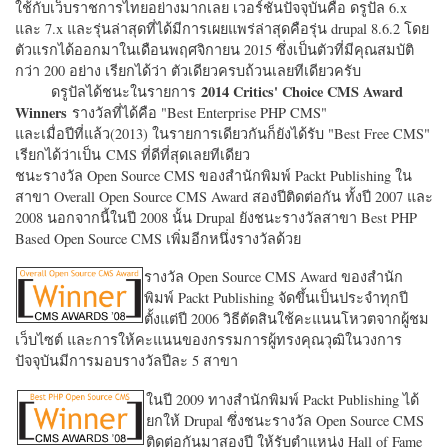
ใช้กับเว็บราชการไทยอย่างมากเลย เวอร์ชั่นปัจจุบันคือ ดรูปัล 6.x
และ 7.x และรุ่นล่าสุดที่ได้มีการเผยแพร่ล่าสุดคือรุ่น drupal 8.6.2 โดย
ตัวแรกได้ออกมาในเดือนพฤศจิกายน 2015 ซึ่งเป็นตัวที่มีคุณสมบัติ
กว่า 200 อย่าง เรียกได้ว่า ตัวเดียวครบถ้วนเลยทีเดียวครับ
2014 Critics' Choice CMS Award
ดรูปัลได้ชนะในรายการ
Winners
รางวัลที่ได้คือ "
Best Enterprise PHP CMS"
และเมื่อปีที่แล้ว(2013) ในรายการเดียวกันก็ยังได้รับ "
Best Free CMS"
เรียกได้ว่าเป็น CMS ที่ดีที่สุดเลยทีเดียว
ชนะรางวัล Open Source CMS ของสำนักพิมพ์ Packt Publishing ใน
สาขา Overall Open Source CMS Award สองปีติดต่อกัน ทั้งปี 2007 และ
2008 นอกจากนี้ในปี 2008 นั้น Drupal ยังชนะรางวัลสาขา Best PHP
Based Open Source CMS เพิ่มอีกหนึ่งรางวัลด้วย
รางวัล Open Source CMS Award ของสำนัก
พิมพ์ Packt Publishing จัดขึ้นเป็นประจำทุกปี
ตั้งแต่ปี 2006 วิธีตัดสินใช้คะแนนโหวตจากผู้ชม
เว็บไซต์ และการให้คะแนนของกรรมการผู้ทรงคุณวุฒิในวงการ
ปัจจุบันมีการมอบรางวัลปีละ 5 สาขา
ในปี 2009 ทางสำนักพิมพ์ Packt Publishing ได้
ยกให้ Drupal ซึ่งชนะรางวัล Open Source CMS
ติดต่อกันมาสองปี ให้รับตำแหน่ง Hall of Fame