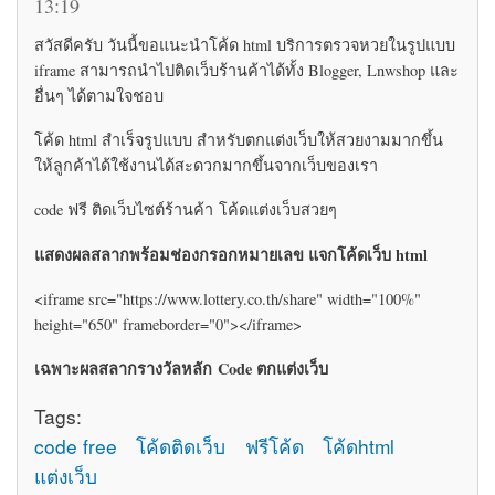
13:19
สวัสดีครับ วันนี้ขอแนะนำโค้ด html บริการตรวจหวยในรูปแบบ
iframe สามารถนำไปติดเว็บร้านค้าได้ทั้ง Blogger, Lnwshop และ
อื่นๆ ได้ตามใจชอบ
โค้ด html สำเร็จรูปแบบ สำหรับตกแต่งเว็บให้สวยงามมากขึ้น
ให้ลูกค้าได้ใช้งานได้สะดวกมากขึ้นจากเว็บของเรา
code ฟรี ติดเว็บไซต์ร้านค้า โค้ดแต่งเว็บสวยๆ
แสดงผลสลากพร้อมช่องกรอกหมายเลข แจกโค้ดเว็บ html
<iframe src="https://www.lottery.co.th/share" width="100%"
height="650" frameborder="0"></iframe>
เฉพาะผลสลากรางวัลหลัก Code ตกแต่งเว็บ
Tags:
code free
โค้ดติดเว็บ
ฟรีโค้ด
โค้ดhtml
แต่งเว็บ