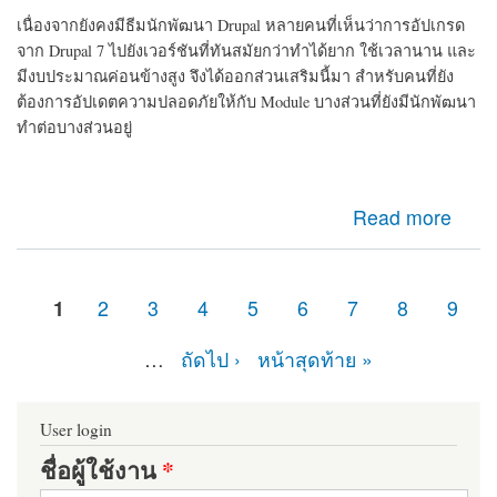
เนื่องจากยังคงมีธีมนักพัฒนา Drupal หลายคนที่เห็นว่าการอัปเกรด
จาก Drupal 7 ไปยังเวอร์ชันที่ทันสมัยกว่าทำได้ยาก ใช้เวลานาน และ
มีงบประมาณค่อนข้างสูง จึงได้ออกส่วนเสริมนี้มา สำหรับคนที่ยัง
ต้องการอัปเดตความปลอดภัยให้กับ Module บางส่วนที่ยังมีนักพัฒนา
ทำต่อบางส่วนอยู่
about d7security client Module ที่ควรติดตั้ง หากเว็บไซต์
Read more
ของคุณยังคงเป็น Drupal 7 มายืดอายุความปลอดภัยให้
Drupal 7 กัน
1
2
3
4
5
6
7
8
9
หน้า
…
ถัดไป ›
หน้าสุดท้าย »
User login
ชื่อผู้ใช้งาน
*