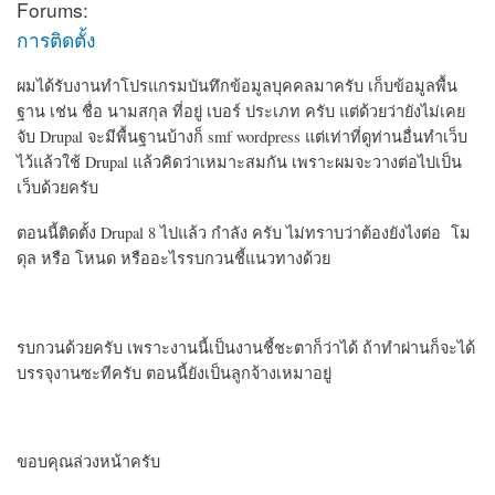
Forums:
การติดตั้ง
ผมได้รับงานทำโปรแกรมบันทึกข้อมูลบุคคลมาครับ เก็บข้อมูลพื้น
ฐาน เช่น ชื่อ นามสกุล ที่อยู่ เบอร์ ประเภท ครับ แต่ด้วยว่ายังไม่เคย
จับ Drupal จะมีพื้นฐานบ้างก็ smf wordpress แต่เท่าที่ดูท่านอื่นทำเว็บ
ไว้แล้วใช้ Drupal แล้วคิดว่าเหมาะสมกัน เพราะผมจะวางต่อไปเป็น
เว็บด้วยครับ
ตอนนี้ติดตั้ง Drupal 8 ไปแล้ว กำลัง ครับ ไม่ทราบว่าต้องยังไงต่อ โม
ดุล หรือ โหนด หรืออะไรรบกวนชี้แนวทางด้วย
รบกวนด้วยครับ เพราะงานนี้เป็นงานชี้ชะตาก็ว่าได้ ถ้าทำผ่านก็จะได้
บรรจุงานซะทีครับ ตอนนี้ยังเป็นลูกจ้างเหมาอยู่
ขอบคุณล่วงหน้าครับ