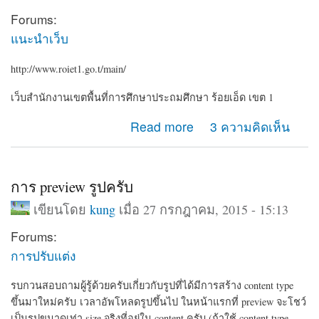
Forums:
แนะนำเว็บ
http://www.roiet1.go.t/main/
เว็บสำนักงานเขตพื้นที่การศึกษาประถมศึกษา ร้อยเอ็ด เขต 1
about roiet1.go.th
Read more
3 ความคิดเห็น
การ preview รูปครับ
เขียนโดย
kung
เมื่อ 27 กรกฎาคม, 2015 - 15:13
Forums:
การปรับแต่ง
รบกวนสอบถามผู้รู้ด้วยครับเกี่ยวกับรูปที่ได้มีการสร้าง content type
ขึ้นมาใหม่ครับ เวลาอัพโหลดรูปขึ้นไป ในหน้าแรกที่ preview จะโชว์
เป็นรูปขนาดเท่า size จริงที่อยู่ใน content ครับ
(ถ้าใช้ content type