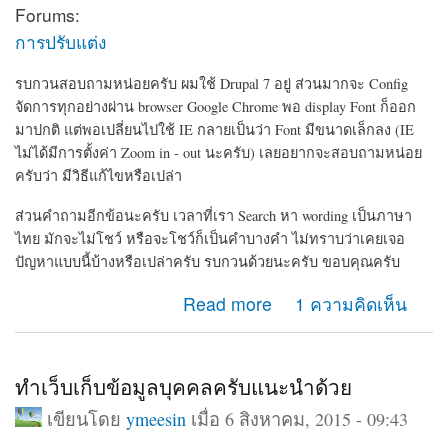
Forums:
การปรับแต่ง
รบกวนสอบถามหน่อยครับ ผมใช้ Drupal 7 อยู่ ส่วนมากจะ Config
จัดการทุกอย่างผ่าน browser Google Chrome พอ display Font ก็ออก
มาปกติ แต่พอเปลี่ยนไปใช้ IE กลายเป็นว่า Font มีขนาดเล็กลง (IE
ไม่ได้มีการตั้งค่า Zoom in - out นะครับ) เลยอยากจะสอบถามหน่อย
ครับว่า มีวิธีแก้ไขหรือเปล่า
ส่วนคำถามอีกข้อนะครับ เวลาที่เรา Search หา wording เป็นภาษา
ไทย มักจะไม่โชว์ หรือจะโชว์ก็เป็นคำบางคำ ไม่ทราบว่าเคยเจอ
ปัญหาแบบนี้บ้างหรือเปล่าครับ รบกวนด้วยนะครับ ขอบคุณครับ
about ขนาด Font display ในแต่ละ browser และการ
Read more
1 ความคิดเห็น
Search เป็นภาษาไทย
ทำเว็บเก็บข้อมูลบุคคลครับแนะนำด้วย
เขียนโดย
ymeesin
เมื่อ 6 สิงหาคม, 2015 - 09:43