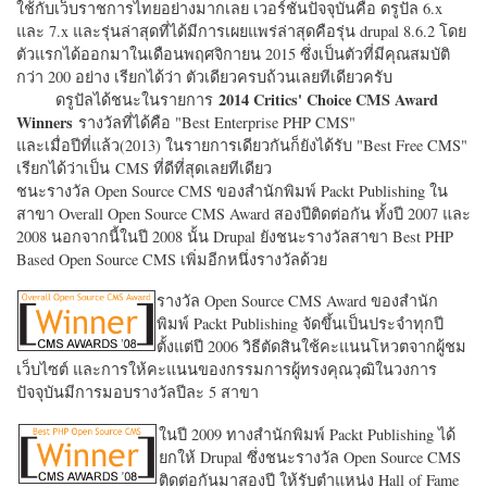
ใช้กับเว็บราชการไทยอย่างมากเลย เวอร์ชั่นปัจจุบันคือ ดรูปัล 6.x
และ 7.x และรุ่นล่าสุดที่ได้มีการเผยแพร่ล่าสุดคือรุ่น drupal 8.6.2 โดย
ตัวแรกได้ออกมาในเดือนพฤศจิกายน 2015 ซึ่งเป็นตัวที่มีคุณสมบัติ
กว่า 200 อย่าง เรียกได้ว่า ตัวเดียวครบถ้วนเลยทีเดียวครับ
2014 Critics' Choice CMS Award
ดรูปัลได้ชนะในรายการ
Winners
รางวัลที่ได้คือ "
Best Enterprise PHP CMS"
และเมื่อปีที่แล้ว(2013) ในรายการเดียวกันก็ยังได้รับ "
Best Free CMS"
เรียกได้ว่าเป็น CMS ที่ดีที่สุดเลยทีเดียว
ชนะรางวัล Open Source CMS ของสำนักพิมพ์ Packt Publishing ใน
สาขา Overall Open Source CMS Award สองปีติดต่อกัน ทั้งปี 2007 และ
2008 นอกจากนี้ในปี 2008 นั้น Drupal ยังชนะรางวัลสาขา Best PHP
Based Open Source CMS เพิ่มอีกหนึ่งรางวัลด้วย
รางวัล Open Source CMS Award ของสำนัก
พิมพ์ Packt Publishing จัดขึ้นเป็นประจำทุกปี
ตั้งแต่ปี 2006 วิธีตัดสินใช้คะแนนโหวตจากผู้ชม
เว็บไซต์ และการให้คะแนนของกรรมการผู้ทรงคุณวุฒิในวงการ
ปัจจุบันมีการมอบรางวัลปีละ 5 สาขา
ในปี 2009 ทางสำนักพิมพ์ Packt Publishing ได้
ยกให้ Drupal ซึ่งชนะรางวัล Open Source CMS
ติดต่อกันมาสองปี ให้รับตำแหน่ง Hall of Fame