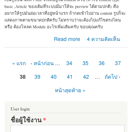
basic ,Article
ของเดิมที่ระบบมีมาให้จะ preview ได้ตามปกติ)
คือ
อยากให้รูปมันย่อเวลาที่อยู่หน้าแรก ถ้ากดเข้าไปอ่าน content รูปก็จะ
แสดงภาพตามขนาดปกติครับ ไม่ทราบว่าจะต้องไปแก้ไขตรงไหน
หรือ ต้องโหลด Module อะไรเพิ่มเติมครับ ขอบคุณครับ
about การ preview รูปครับ
Read more
4 ความคิดเห็น
« แรก
‹ หน้าก่อน
…
34
35
36
37
หน้า
38
39
40
41
42
…
ถัดไป ›
หน้าสุดท้าย »
User login
ชื่อผู้ใช้งาน
*