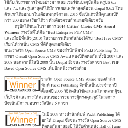
ใช้กับเว็บราชการไทยอย่างมากเลย เวอร์ชั่นปัจจุบันคือ ดรูปัล 6.x
และ 7.x และรุ่นล่าสุดที่ได้มีการเผยแพร่ล่าสุดคือรุ่น drupal 8.6.2 โดย
ตัวแรกได้ออกมาในเดือนพฤศจิกายน 2015 ซึ่งเป็นตัวที่มีคุณสมบัติ
กว่า 200 อย่าง เรียกได้ว่า ตัวเดียวครบถ้วนเลยทีเดียวครับ
2014 Critics' Choice CMS Award
ดรูปัลได้ชนะในรายการ
Winners
รางวัลที่ได้คือ "
Best Enterprise PHP CMS"
และเมื่อปีที่แล้ว(2013) ในรายการเดียวกันก็ยังได้รับ "
Best Free CMS"
เรียกได้ว่าเป็น CMS ที่ดีที่สุดเลยทีเดียว
ชนะรางวัล Open Source CMS ของสำนักพิมพ์ Packt Publishing ใน
สาขา Overall Open Source CMS Award สองปีติดต่อกัน ทั้งปี 2007 และ
2008 นอกจากนี้ในปี 2008 นั้น Drupal ยังชนะรางวัลสาขา Best PHP
Based Open Source CMS เพิ่มอีกหนึ่งรางวัลด้วย
รางวัล Open Source CMS Award ของสำนัก
พิมพ์ Packt Publishing จัดขึ้นเป็นประจำทุกปี
ตั้งแต่ปี 2006 วิธีตัดสินใช้คะแนนโหวตจากผู้ชม
เว็บไซต์ และการให้คะแนนของกรรมการผู้ทรงคุณวุฒิในวงการ
ปัจจุบันมีการมอบรางวัลปีละ 5 สาขา
ในปี 2009 ทางสำนักพิมพ์ Packt Publishing ได้
ยกให้ Drupal ซึ่งชนะรางวัล Open Source CMS
ติดต่อกันมาสองปี ให้รับตำแหน่ง Hall of Fame