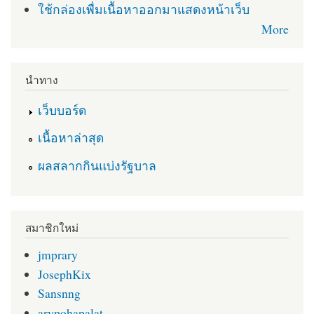
ใช้กล่องเพื่มเนื้อหาออกมาแสดงหน้าเว็บ
More
นำทาง
เว็บบอร์ด
เนื้อหาล่าสุด
ผลสลากกินแบ่งรัฐบาล
สมาชิกใหม่
jmprary
JosephKix
Sansnng
arypohapalat