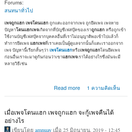
Forums:
สนทนาทั่วไป
เพจถูกแฮก
เพจโดนแฮก
ถูกแตะออกจากเพจ ถูกยึดเพจ เพจหาย
โดนแฮกเพจ
ถูกแฮก
ปัญหา
เกิดจากที่บัญชีเฟสบุ๊คของเรา
หรือถูกเข้า
ใช้งานบัญชีเฟสบุ๊คจากบุคคลอื่นที่เราไม่อนุญาติพอเข้าไปแล้วก็
แฮกเพจ
ทำการยึดเพจ
ที่เราเคยเป็นผู้ดูแลจากนั้นก็แตะเราออกจาก
เพจโดนแฮก
เพจถูกแฮก
เพจ ปัญหานี้เรียกสั้นๆว่า
หรือ
โดนยึดเพจ
แฮกเพจ
ก่อนอื่นเราจะมาดูกันก่อนว่าเขา
เราได้อย่างไรซึ่งมันจะมี
หลายวิธีเช่น
about เพจถูกแฮก โดนแฮก ถูกยึดเพจ แตะออกจากแอดมิน
Read more
1 ความคิดเห็น
เพจ จะกู้คืนได้หรือไม่
เมื่อเพจโดนแฮก เพจถูกแฮก จะกู้เพจคืนได้
อย่างไร
เขียนโดย
amnuay
เมื่อ 25 มิถุนายน, 2019 - 12:45