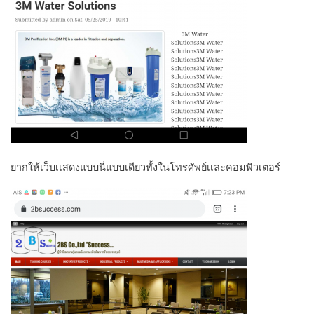
ยากให้เว็บเเสดงแบบนี่แบบเดียวทั้งในโทรศัพย์เเละคอมพิวเตอร์