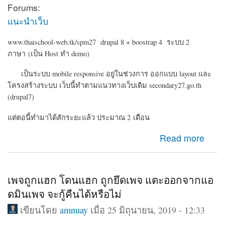
Forums:
แนะนำเว็บ
www.thaischool-web.tk/spm27 drupal 8 + boostrap 4 ระบบ 2
ภาษา (เป็น Host ทำ demo)
เป็นระบบ mobile responsive อยู่ในช่วงการ ออกแบบ layout และ
โครงสร้างระบบ เว็บนี้ทำตามแนวทางเว็บเดิม secondary27.go.th
(drupal7)
แต่ตอนี้ทำมาได้สักระยะแล้ว ประมาณ 2 เดือน
about Drupal 8 ระบบเครือข่ายสมาชิก ข่าวประชาสัมพันธ์
Read more
สำนักงานเขต
เพจถูกแฮก โดนแฮก ถูกยึดเพจ แตะออกจากแอ
ดมินเพจ จะกู้คืนได้หรือไม่
เขียนโดย
amnuay
เมื่อ 25 มิถุนายน, 2019 - 12:33