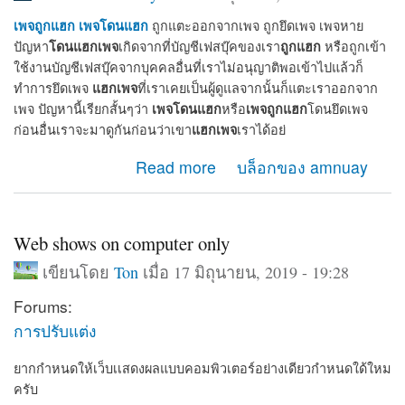
เพจถูกแฮก
เพจโดนแฮก
ถูกแตะออกจากเพจ ถูกยึดเพจ เพจหาย
โดนแฮกเพจ
ถูกแฮก
ปัญหา
เกิดจากที่บัญชีเฟสบุ๊คของเรา
หรือถูกเข้า
ใช้งานบัญชีเฟสบุ๊คจากบุคคลอื่นที่เราไม่อนุญาติพอเข้าไปแล้วก็
แฮกเพจ
ทำการยึดเพจ
ที่เราเคยเป็นผู้ดูแลจากนั้นก็แตะเราออกจาก
เพจโดนแฮก
เพจถูกแฮก
เพจ ปัญหานี้เรียกสั้นๆว่า
หรือ
โดนยึดเพจ
แฮกเพจ
ก่อนอื่นเราจะมาดูกันก่อนว่าเขา
เราได้อย่
about เมื่อเพจโดนแฮก เพจถูกแฮก จะกู้เพจคืนได้อย่างไร
Read more
บล็อกของ amnuay
Web shows on computer only
เขียนโดย
Ton
เมื่อ 17 มิถุนายน, 2019 - 19:28
Forums:
การปรับแต่ง
ยากกำหนดให้เว็บเเสดงผลแบบคอมพิวเตอร์อย่างเดียวกำหนดใด้ใหม
ครับ