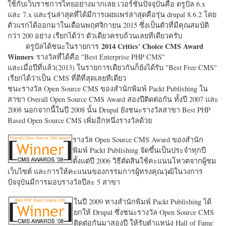
ใช้กับเว็บราชการไทยอย่างมากเลย เวอร์ชั่นปัจจุบันคือ ดรูปัล 6.x
และ 7.x และรุ่นล่าสุดที่ได้มีการเผยแพร่ล่าสุดคือรุ่น drupal 8.6.2 โดย
ตัวแรกได้ออกมาในเดือนพฤศจิกายน 2015 ซึ่งเป็นตัวที่มีคุณสมบัติ
กว่า 200 อย่าง เรียกได้ว่า ตัวเดียวครบถ้วนเลยทีเดียวครับ
2014 Critics' Choice CMS Award
ดรูปัลได้ชนะในรายการ
Winners
รางวัลที่ได้คือ "
Best Enterprise PHP CMS"
และเมื่อปีที่แล้ว(2013) ในรายการเดียวกันก็ยังได้รับ "
Best Free CMS"
เรียกได้ว่าเป็น CMS ที่ดีที่สุดเลยทีเดียว
ชนะรางวัล Open Source CMS ของสำนักพิมพ์ Packt Publishing ใน
สาขา Overall Open Source CMS Award สองปีติดต่อกัน ทั้งปี 2007 และ
2008 นอกจากนี้ในปี 2008 นั้น Drupal ยังชนะรางวัลสาขา Best PHP
Based Open Source CMS เพิ่มอีกหนึ่งรางวัลด้วย
รางวัล Open Source CMS Award ของสำนัก
พิมพ์ Packt Publishing จัดขึ้นเป็นประจำทุกปี
ตั้งแต่ปี 2006 วิธีตัดสินใช้คะแนนโหวตจากผู้ชม
เว็บไซต์ และการให้คะแนนของกรรมการผู้ทรงคุณวุฒิในวงการ
ปัจจุบันมีการมอบรางวัลปีละ 5 สาขา
ในปี 2009 ทางสำนักพิมพ์ Packt Publishing ได้
ยกให้ Drupal ซึ่งชนะรางวัล Open Source CMS
ติดต่อกันมาสองปี ให้รับตำแหน่ง Hall of Fame