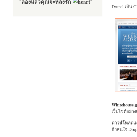
ลองแล้วคุณจะหลงรัก
"
"
Drupal เป็น 
Whitehouse.g
เว็บไซต์อย่
ดาวน์โหลดแล
ถ้าสนใจ Drupa