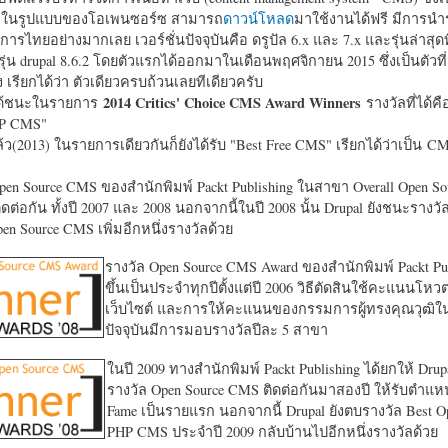
หาในรูปแบบของโอเพนซอร์ซ สามารถ
ดาวน์โหลด
มาใช้งานได้ฟรี มีการนำ
การไทยอย่างมากเลย เวอร์ชั่นปัจจุบันคือ ดรูปัล 6.x และ 7.x และรุ่นล่าสุดท
รุ่น drupal 8.6.2 โดยตัวแรกได้ออกมาในเดือนพฤศจิกายน 2015 ซึ่งเป็นตัวที่
ง เรียกได้ว่า ตัวเดียวครบถ้วนเลยทีเดียวครับ
2014 Critics' Choice CMS Award Winners
้ชนะในรายการ
รางวัลที่ได้คื
HP CMS"
แล้ว(2013) ในรายการเดียวกันก็ยังได้รับ "
Best Free CMS" เรียกได้ว่าเป็น CMS 
en Source CMS ของสำนักพิมพ์ Packt Publishing ในสาขา Overall Open S
ดต่อกัน ทั้งปี 2007 และ 2008 นอกจากนี้ในปี 2008 นั้น Drupal ยังชนะรางว
en Source CMS เพิ่มอีกหนึ่งรางวัลด้วย
รางวัล Open Source CMS Award ของสำนักพิมพ์ Packt Pub
ขึ้นเป็นประจำทุกปีตั้งแต่ปี 2006 วิธีตัดสินใช้คะแนนโหว
เว็บไซต์ และการให้คะแนนของกรรมการผู้ทรงคุณวุฒิ
ปัจจุบันมีการมอบรางวัลปีละ 5 สาขา
ในปี 2009 ทางสำนักพิมพ์ Packt Publishing ได้ยกให้ Drup
รางวัล Open Source CMS ติดต่อกันมาสองปี ให้รับตำแหน่
Fame เป็นรายแรก นอกจากนี้ Drupal ยังตบรางวัล Best O
PHP CMS ประจำปี 2009 กลับบ้านไปอีกหนึ่งรางวัลด้วย