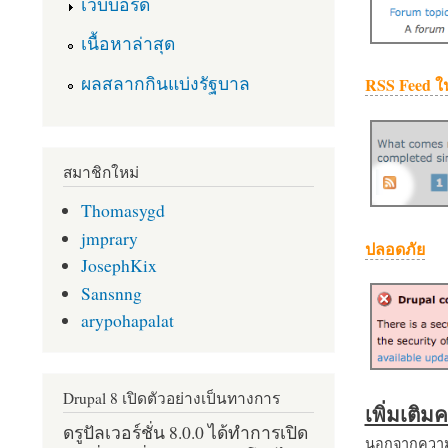
เว็บบอร์ด
เนื้อหาล่าสุด
ผลสลากกินแบ่งรัฐบาล
RSS Feed ใ
สมาชิกใหม่
Thomasygd
jmprary
ปลอดภัย
JosephKix
Sansnng
arypohapalat
Drupal 8 เปิดตัวอย่างเป็นทางการ
เพิ่มเติ
ดรูปัลเวอร์ชั่น 8.0.0 ได้ทำการเปิด
นอกจากความส