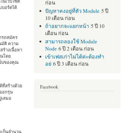
กในเว็บไซต์
ก่อน
บอร์ดได้
ปัญหาคงอยู่ที่ตัว Module
5 ปี
10 เดือน ก่อน
ถ้าอยากจะแยกหน้า
5 ปี 10
เดือน ก่อน
มารถสมัคร
สามารถลองใช้ Module
มัติ ความ
Node
6 ปี 2 เดือน ก่อน
สร้างเนื้อหา
เข้าเฟสเก่าไม่ได้ค่ะต้องทำ
คุณโดย
เว็บของคุณ
อย่
6 ปี 3 เดือน ก่อน
ที่สร้างด้วย
Facebook
ออกรุ่น
ู่เสมอ
กเป็นจำนวน