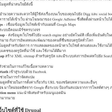
มดูลที่น่าสนใจมีดังนี้
อำนวยความสะดวกให้ผู้ใช้ส่งเรื่องบนเว็บของคุณไปยัง Digg และ social bo
หารายได้เข้าเว็บ ผ่านโฆษณาของ Google AdSense ซึ่งติดตั้งผ่านหน้าเว็บ
ps
- เชื่อมข้อมูลเว็บไซต์เข้ากับแผนที่ Google Maps
ระบบอีคอมเมิร์ซครบวงจร
map
- ส่งข้อมูลเว็บไซต์ไปยัง search engine อย่างอัตโนมัติ เพื่อเพิ่มอันดั
มากมาย กับการอัพเดทและพัฒนาของคนที่ชื่นชอบดรูปัลทั่วโลก
นโมดูลสำหรับจัดการ การแสดงผลของหน้าตาเว็บไซต์ ตกแต่งและใช้งานได้
แคชของดรูปัลที่น่าใช้ และใช้งานได้ดีมาก
map
สร้าง XML sitemap สำหรับดรูปัล และมีระบบส่งการอัพเดทไปยัง Search
ัวช่วยในการแก้ไขเนื้อหาบทความ
OAuth
เข้าสู่ระบบด้วย Facebook
วช่วยในการกำจัดสแปม
มดูลที่ช่วยในการตั้งค่าเกี่ยวกับ URL ของชนิดบทความและอื่นๆ
HA
มาใหม่ยอดฮิตจาก Google คือระบบ ป้องกันสแปมจากการโพสต์ต่างๆ ภ
ation menu
แนะนำพิเศษสำหรับเมนูแอดมิน
อีกมากมาย
ว็บไซต์ที่ใช้ Drupal