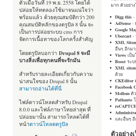
ตัวเมื่อวันที่ 19 พ.ย. 2558 โดยได้
มาก ตัวอย่างโ
ปล่อยให้ทดลองใช้มาจนแน่ใจว่า
พร้อมแล้ว ด้วยคุณสมบัติกว่า 200
Digg this
- 
AdSense
- 
คุณสมบัติหลักของดรูปัล 8 นั้น จะ
Google Ma
เป็นการปล่อยระบบ cms การ
Ubercart
- 
จัดการเนื้อหาของโลกครั้งสำคัญ
XML Site
อื่นๆ อีก
Drupal 8 จะมี
โดยดรูปัลบอกว่า
Views
เป็
บางสิ่งเพื่อทุกคนที่จะรักมัน
Boost
ระบบ
XML site
สำหรับรายละเอียดเกี่ยวกับความ
ด้วย
น่าสนใจของ Drupal 8 นั้น
CKEditor
ต
Facebook 
สามารถอ่านได้ที่นี่
Mollom
ตั
Pathauto
โ
ไฟล์ดาวน์โหลดสำหรับ Drupal
reCAPTC
8.0.0 และไฟล์ภาษาไทยล่าสุด ที่
Administr
ปล่อยมานั้น สามารถโหลดได้ที่
และอื่นๆ 
หน้า
ดาวน์โหลดดรูปัล
ตัวอย่างเ