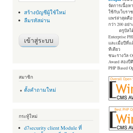
จัดการเนื้อ
สร้างบัญชีผู้ใช้ใหม่
ใช้กับเว็บราช
แพร่ล่าสุดคือ
ลืมรหัสผ่าน
กว่า 200 อย่า
ดรูปัลได
Enterprise P
และเมื่อปีที่
ทีเดียว
ชนะรางวัล Op
Award สองปีติ
PHP Based Op
สมาชิก
ตั้งคำถามใหม่
กระทู้ใหม่
d7security client Module ที่