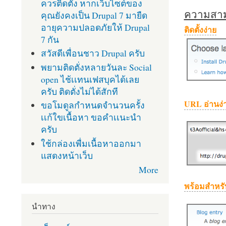
ควรติดตั้ง หากเว็บไซต์ของ
ความสามา
คุณยังคงเป็น Drupal 7 มายืด
อายุความปลอดภัยให้ Drupal
ติดตั้งง่าย
7 กัน
สวัสดีเพื่อนชาว Drupal ครับ
พยามติดตั่งหลายวันละ Social
open ไช้เเทนเฟสบุคได้เลย
ครับ ติดตั่งไม่ได้สักที
URL อ่านง่
ขอโมดูลกำหนดจำนวนครั้ง
เเก้ใขเนื้อหา ขอคำเเนะนำ
ครับ
ใช้กล่องเพื่มเนื้อหาออกมา
แสดงหน้าเว็บ
More
พร้อมสำหรั
นำทาง