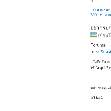
นี่
กระดานสนท
FAQ - คำถามท
อยากรบกวน
เขียน
Forums:
การปรับแต่
สวัสดีครับ อย
ใช้ Drupal 7 
ขอบพระคุณใ
ทวีวัฒน์
about อยากรบ