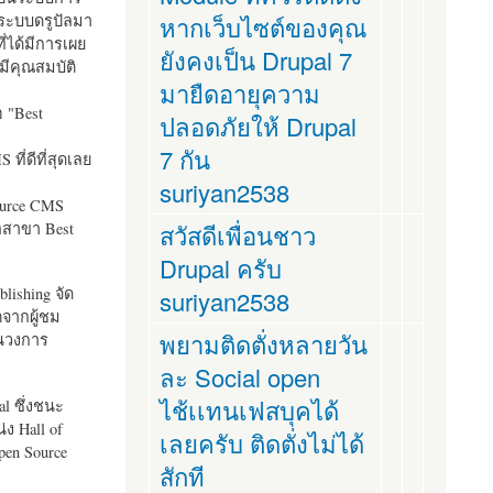
ระบบดรูปัลมา
หากเว็บไซต์ของคุณ
ี่ได้มีการเผย
ยังคงเป็น Drupal 7
มีคุณสมบัติ
มายืดอายุความ
อ "
Best
ปลอดภัยให้ Drupal
7 กัน
ที่ดีที่สุดเลย
suriyan2538
ource CMS
ัลสาขา Best
สวัสดีเพื่อนชาว
Drupal ครับ
lishing จัด
suriyan2538
ตจากผู้ชม
พยามติดตั่งหลายวัน
ในวงการ
ละ Social open
ไช้เเทนเฟสบุคได้
al ซึ่งชนะ
ง Hall of
เลยครับ ติดตั่งไม่ได้
pen Source
สักที