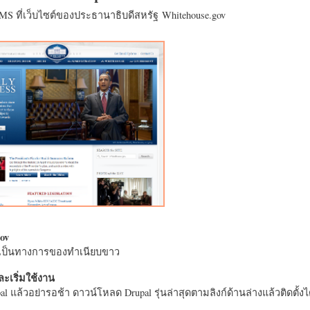
CMS ที่เว็บไซต์ของประธานาธิบดีสหรัฐ Whitehouse.gov
ov
างเป็นทางการของทำเนียบขาว
ะเริ่มใช้งาน
l แล้วอย่ารอช้า ดาวน์โหลด Drupal รุ่นล่าสุดตามลิงก์ด้านล่างแล้วติดตั้งได