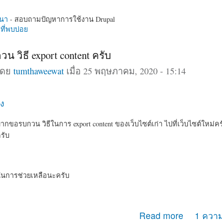
นา
- สอบถามปัญหาการใช้งาน Drupal
ี่พบบ่อย
 วิธี export content ครับ
โดย
tumthaweewat
เมื่อ 25 พฤษภาคม, 2020 - 15:14
ง
ากขอรบกวน วิธีในการ export content ของเว็บไซต์เก่า ไปที่เว็บไซต์ใหม่คร
ครับ
นการช่วยเหลือนะครับ
กวน วิธี export content ครับ
Read more
1 ความ