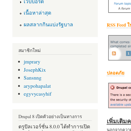
เว็บบอร์ด
เนื้อหาล่าสุด
ผลสลากกินแบ่งรัฐบาล
RSS Feed ใ
สมาชิกใหม่
jmprary
JosephKix
ปลอดภัย
Sansnng
arypohapalat
egyvycasyhif
Drupal 8 เปิดตัวอย่างเป็นทางการ
เพิ่มเติ
ดรูปัลเวอร์ชั่น 8.0.0 ได้ทำการเปิด
นอกจากความส