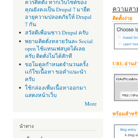
ควรติดตั้ง หากเว็บไซต์ของ
ความสามา
คุณยังคงเป็น Drupal 7 มายืด
อายุความปลอดภัยให้ Drupal
ติดตั้งง่าย
7 กัน
สวัสดีเพื่อนชาว Drupal ครับ
พยามติดตั่งหลายวันละ Social
open ไช้เเทนเฟสบุคได้เลย
ครับ ติดตั่งไม่ได้สักที
URL อ่านง่
ขอโมดูลกำหนดจำนวนครั้ง
เเก้ใขเนื้อหา ขอคำเเนะนำ
ครับ
ใช้กล่องเพื่มเนื้อหาออกมา
แสดงหน้าเว็บ
More
พร้อมสำหรั
นำทาง