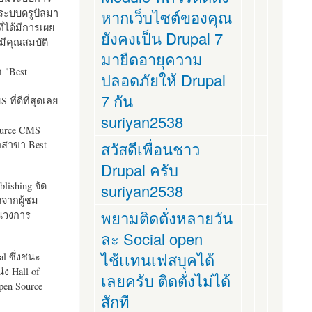
ระบบดรูปัลมา
หากเว็บไซต์ของคุณ
ี่ได้มีการเผย
ยังคงเป็น Drupal 7
มีคุณสมบัติ
มายืดอายุความ
อ "
Best
ปลอดภัยให้ Drupal
7 กัน
ที่ดีที่สุดเลย
suriyan2538
ource CMS
ัลสาขา Best
สวัสดีเพื่อนชาว
Drupal ครับ
lishing จัด
suriyan2538
ตจากผู้ชม
พยามติดตั่งหลายวัน
ในวงการ
ละ Social open
ไช้เเทนเฟสบุคได้
al ซึ่งชนะ
ง Hall of
เลยครับ ติดตั่งไม่ได้
pen Source
สักที