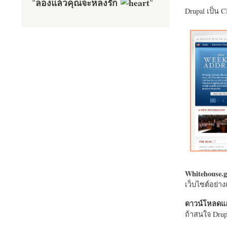
ลองแล้วคุณจะหลงรัก
"
"
Drupal เป็น 
Whitehouse.g
เว็บไซต์อย่
ดาวน์โหลดแล
ถ้าสนใจ Drupa