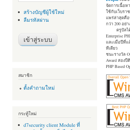
จัดการเนื้อ
สร้างบัญชีผู้ใช้ใหม่
ใช้กับเว็บราช
แพร่ล่าสุดคือ
ลืมรหัสผ่าน
กว่า 200 อย่า
ดรูปัลได
Enterprise P
และเมื่อปีที่
ทีเดียว
ชนะรางวัล Op
Award สองปีติ
PHP Based Op
สมาชิก
ตั้งคำถามใหม่
กระทู้ใหม่
d7security client Module ที่