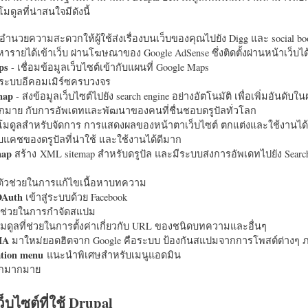
มดูลที่น่าสนใจมีดังนี้
อำนวยความสะดวกให้ผู้ใช้ส่งเรื่องบนเว็บของคุณไปยัง Digg และ social bo
หารายได้เข้าเว็บ ผ่านโฆษณาของ Google AdSense ซึ่งติดตั้งผ่านหน้าเว็บ
ps
- เชื่อมข้อมูลเว็บไซต์เข้ากับแผนที่ Google Maps
ระบบอีคอมเมิร์ซครบวงจร
map
- ส่งข้อมูลเว็บไซต์ไปยัง search engine อย่างอัตโนมัติ เพื่อเพิ่มอันดั
มากมาย กับการอัพเดทและพัฒนาของคนที่ชื่นชอบดรูปัลทั่วโลก
นโมดูลสำหรับจัดการ การแสดงผลของหน้าตาเว็บไซต์ ตกแต่งและใช้งานได้
แคชของดรูปัลที่น่าใช้ และใช้งานได้ดีมาก
map
สร้าง XML sitemap สำหรับดรูปัล และมีระบบส่งการอัพเดทไปยัง Search
ัวช่วยในการแก้ไขเนื้อหาบทความ
OAuth
เข้าสู่ระบบด้วย Facebook
วช่วยในการกำจัดสแปม
มดูลที่ช่วยในการตั้งค่าเกี่ยวกับ URL ของชนิดบทความและอื่นๆ
HA
มาใหม่ยอดฮิตจาก Google คือระบบ ป้องกันสแปมจากการโพสต์ต่างๆ ภ
ation menu
แนะนำพิเศษสำหรับเมนูแอดมิน
อีกมากมาย
ว็บไซต์ที่ใช้ Drupal