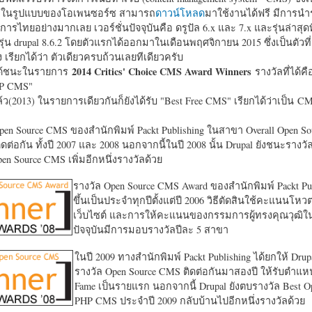
หาในรูปแบบของโอเพนซอร์ซ สามารถ
ดาวน์โหลด
มาใช้งานได้ฟรี มีการนำ
การไทยอย่างมากเลย เวอร์ชั่นปัจจุบันคือ ดรูปัล 6.x และ 7.x และรุ่นล่าสุดท
รุ่น drupal 8.6.2 โดยตัวแรกได้ออกมาในเดือนพฤศจิกายน 2015 ซึ่งเป็นตัวที่
ง เรียกได้ว่า ตัวเดียวครบถ้วนเลยทีเดียวครับ
2014 Critics' Choice CMS Award Winners
้ชนะในรายการ
รางวัลที่ได้คื
HP CMS"
แล้ว(2013) ในรายการเดียวกันก็ยังได้รับ "
Best Free CMS" เรียกได้ว่าเป็น CMS 
en Source CMS ของสำนักพิมพ์ Packt Publishing ในสาขา Overall Open S
ดต่อกัน ทั้งปี 2007 และ 2008 นอกจากนี้ในปี 2008 นั้น Drupal ยังชนะรางว
en Source CMS เพิ่มอีกหนึ่งรางวัลด้วย
รางวัล Open Source CMS Award ของสำนักพิมพ์ Packt Pub
ขึ้นเป็นประจำทุกปีตั้งแต่ปี 2006 วิธีตัดสินใช้คะแนนโหว
เว็บไซต์ และการให้คะแนนของกรรมการผู้ทรงคุณวุฒิ
ปัจจุบันมีการมอบรางวัลปีละ 5 สาขา
ในปี 2009 ทางสำนักพิมพ์ Packt Publishing ได้ยกให้ Drup
รางวัล Open Source CMS ติดต่อกันมาสองปี ให้รับตำแหน่
Fame เป็นรายแรก นอกจากนี้ Drupal ยังตบรางวัล Best O
PHP CMS ประจำปี 2009 กลับบ้านไปอีกหนึ่งรางวัลด้วย