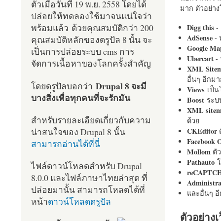
ตัวเมื่อวันที่ 19 พ.ย. 2558 โดยได้
มาก ตัวอย่างโ
ปล่อยให้ทดลองใช้มาจนแน่ใจว่า
พร้อมแล้ว ด้วยคุณสมบัติกว่า 200
Digg this
- 
AdSense
- 
คุณสมบัติหลักของดรูปัล 8 นั้น จะ
Google Ma
เป็นการปล่อยระบบ cms การ
Ubercart
- 
จัดการเนื้อหาของโลกครั้งสำคัญ
XML Site
อื่นๆ อีก
Drupal 8 จะมี
โดยดรูปัลบอกว่า
Views
เป็
บางสิ่งเพื่อทุกคนที่จะรักมัน
Boost
ระบบ
XML site
สำหรับรายละเอียดเกี่ยวกับความ
ด้วย
น่าสนใจของ Drupal 8 นั้น
CKEditor
ต
Facebook 
สามารถอ่านได้ที่นี่
Mollom
ตั
Pathauto
โ
ไฟล์ดาวน์โหลดสำหรับ Drupal
reCAPTC
8.0.0 และไฟล์ภาษาไทยล่าสุด ที่
Administr
ปล่อยมานั้น สามารถโหลดได้ที่
และอื่นๆ 
หน้า
ดาวน์โหลดดรูปัล
ตัวอย่างเ