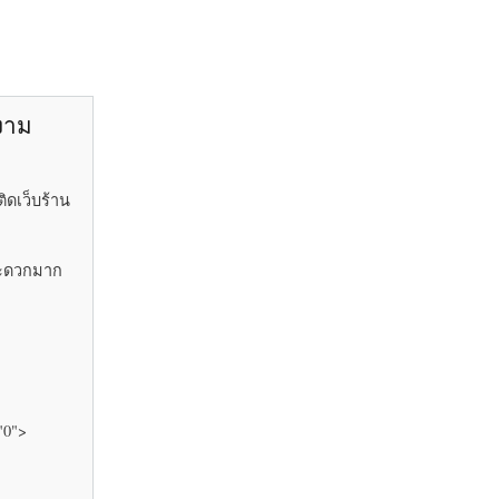
ยงาม
ิดเว็บร้าน
้สะดวกมาก
"0">