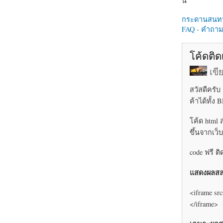
นี่
กระดานสนท
FAQ - คำถามท
โค้ดติด
เข
สวัสดีครั
ค้าได้ทั้ง
โค้ด html 
ขึ้นจากเว็
code ฟรี ต
แสดงผลสล
<iframe src
</iframe>