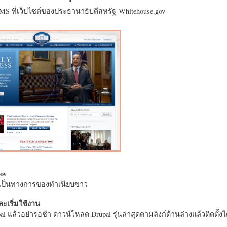
CMS ที่เว็บไซต์ของประธานาธิบดีสหรัฐ Whitehouse.gov
ov
างเป็นทางการของทำเนียบขาว
ะเริ่มใช้งาน
l แล้วอย่ารอช้า ดาวน์โหลด Drupal รุ่นล่าสุดตามลิงก์ด้านล่างแล้วติดตั้งได