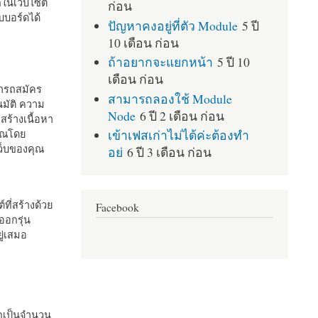
กในเว็บไซต์
ก่อน
บอร์ดได้
ปัญหาคงอยู่ที่ตัว Module
5 ปี
10 เดือน ก่อน
ถ้าอยากจะแยกหน้า
5 ปี 10
เดือน ก่อน
มารถสมัคร
สามารถลองใช้ Module
มัติ ความ
Node
6 ปี 2 เดือน ก่อน
สร้างเนื้อหา
เข้าเฟสเก่าไม่ได้ค่ะต้องทำ
คุณโดย
เว็บของคุณ
อย่
6 ปี 3 เดือน ก่อน
ที่สร้างด้วย
Facebook
ออกรุ่น
ู่เสมอ
กเป็นจำนวน