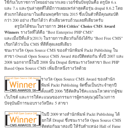
ใช้กับเว็บราชการไทยอย่างมากเลย เวอร์ชั่นปัจจุบันคือ ดรูปัล 6.x
และ 7.x และรุ่นล่าสุดที่ได้มีการเผยแพร่ล่าสุดคือรุ่น drupal 8.6.2 โดย
ตัวแรกได้ออกมาในเดือนพฤศจิกายน 2015 ซึ่งเป็นตัวที่มีคุณสมบัติ
กว่า 200 อย่าง เรียกได้ว่า ตัวเดียวครบถ้วนเลยทีเดียวครับ
2014 Critics' Choice CMS Award
ดรูปัลได้ชนะในรายการ
Winners
รางวัลที่ได้คือ "
Best Enterprise PHP CMS"
และเมื่อปีที่แล้ว(2013) ในรายการเดียวกันก็ยังได้รับ "
Best Free CMS"
เรียกได้ว่าเป็น CMS ที่ดีที่สุดเลยทีเดียว
ชนะรางวัล Open Source CMS ของสำนักพิมพ์ Packt Publishing ใน
สาขา Overall Open Source CMS Award สองปีติดต่อกัน ทั้งปี 2007 และ
2008 นอกจากนี้ในปี 2008 นั้น Drupal ยังชนะรางวัลสาขา Best PHP
Based Open Source CMS เพิ่มอีกหนึ่งรางวัลด้วย
รางวัล Open Source CMS Award ของสำนัก
พิมพ์ Packt Publishing จัดขึ้นเป็นประจำทุกปี
ตั้งแต่ปี 2006 วิธีตัดสินใช้คะแนนโหวตจากผู้ชม
เว็บไซต์ และการให้คะแนนของกรรมการผู้ทรงคุณวุฒิในวงการ
ปัจจุบันมีการมอบรางวัลปีละ 5 สาขา
ในปี 2009 ทางสำนักพิมพ์ Packt Publishing ได้
ยกให้ Drupal ซึ่งชนะรางวัล Open Source CMS
ติดต่อกันมาสองปี ให้รับตำแหน่ง Hall of Fame