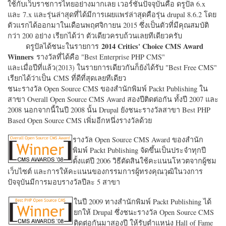
ใช้กับเว็บราชการไทยอย่างมากเลย เวอร์ชั่นปัจจุบันคือ ดรูปัล 6.x
และ 7.x และรุ่นล่าสุดที่ได้มีการเผยแพร่ล่าสุดคือรุ่น drupal 8.6.2 โดย
ตัวแรกได้ออกมาในเดือนพฤศจิกายน 2015 ซึ่งเป็นตัวที่มีคุณสมบัติ
กว่า 200 อย่าง เรียกได้ว่า ตัวเดียวครบถ้วนเลยทีเดียวครับ
2014 Critics' Choice CMS Award
ดรูปัลได้ชนะในรายการ
Winners
รางวัลที่ได้คือ "
Best Enterprise PHP CMS"
และเมื่อปีที่แล้ว(2013) ในรายการเดียวกันก็ยังได้รับ "
Best Free CMS"
เรียกได้ว่าเป็น CMS ที่ดีที่สุดเลยทีเดียว
ชนะรางวัล Open Source CMS ของสำนักพิมพ์ Packt Publishing ใน
สาขา Overall Open Source CMS Award สองปีติดต่อกัน ทั้งปี 2007 และ
2008 นอกจากนี้ในปี 2008 นั้น Drupal ยังชนะรางวัลสาขา Best PHP
Based Open Source CMS เพิ่มอีกหนึ่งรางวัลด้วย
รางวัล Open Source CMS Award ของสำนัก
พิมพ์ Packt Publishing จัดขึ้นเป็นประจำทุกปี
ตั้งแต่ปี 2006 วิธีตัดสินใช้คะแนนโหวตจากผู้ชม
เว็บไซต์ และการให้คะแนนของกรรมการผู้ทรงคุณวุฒิในวงการ
ปัจจุบันมีการมอบรางวัลปีละ 5 สาขา
ในปี 2009 ทางสำนักพิมพ์ Packt Publishing ได้
ยกให้ Drupal ซึ่งชนะรางวัล Open Source CMS
ติดต่อกันมาสองปี ให้รับตำแหน่ง Hall of Fame