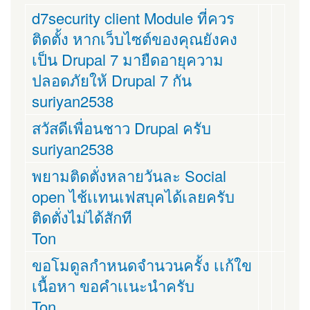
d7security client Module ที่ควร
ติดตั้ง หากเว็บไซต์ของคุณยังคง
เป็น Drupal 7 มายืดอายุความ
ปลอดภัยให้ Drupal 7 กัน
suriyan2538
สวัสดีเพื่อนชาว Drupal ครับ
suriyan2538
พยามติดตั่งหลายวันละ Social
open ไช้เเทนเฟสบุคได้เลยครับ
ติดตั่งไม่ได้สักที
Ton
ขอโมดูลกำหนดจำนวนครั้ง เเก้ใข
เนื้อหา ขอคำเเนะนำครับ
Ton