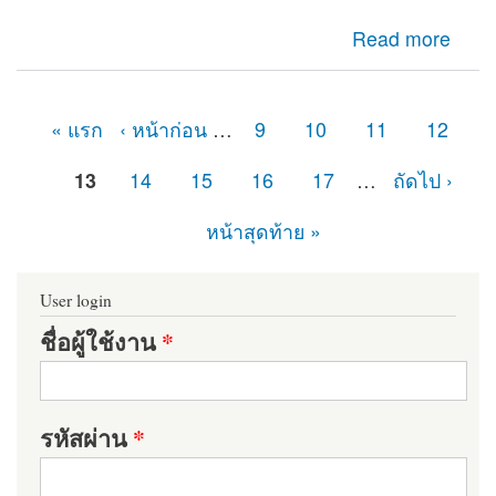
about เจอปัญหาในส่วนของ Reports รายงาน PHP Library
Read more
missing และ Dependencies not installed
« แรก
‹ หน้าก่อน
…
9
10
11
12
หน้า
13
14
15
16
17
…
ถัดไป ›
หน้าสุดท้าย »
User login
ชื่อผู้ใช้งาน
*
รหัสผ่าน
*