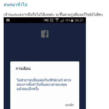
สนทนาทั่วไป
เข้าfacebookจากมือถือไม่ได้เลยค่ะ จะขึ้นตามรูปต้องแก้ไขยังไงดีคะ