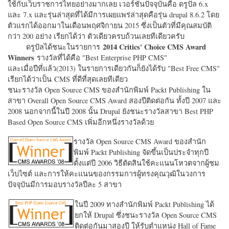
ใช้กับเว็บราชการไทยอย่างมากเลย เวอร์ชั่นปัจจุบันคือ ดรูปัล 6.x
และ 7.x และรุ่นล่าสุดที่ได้มีการเผยแพร่ล่าสุดคือรุ่น drupal 8.6.2 โดย
ตัวแรกได้ออกมาในเดือนพฤศจิกายน 2015 ซึ่งเป็นตัวที่มีคุณสมบัติ
กว่า 200 อย่าง เรียกได้ว่า ตัวเดียวครบถ้วนเลยทีเดียวครับ
2014 Critics' Choice CMS Award
ดรูปัลได้ชนะในรายการ
Winners
รางวัลที่ได้คือ "
Best Enterprise PHP CMS"
และเมื่อปีที่แล้ว(2013) ในรายการเดียวกันก็ยังได้รับ "
Best Free CMS"
เรียกได้ว่าเป็น CMS ที่ดีที่สุดเลยทีเดียว
ชนะรางวัล Open Source CMS ของสำนักพิมพ์ Packt Publishing ใน
สาขา Overall Open Source CMS Award สองปีติดต่อกัน ทั้งปี 2007 และ
2008 นอกจากนี้ในปี 2008 นั้น Drupal ยังชนะรางวัลสาขา Best PHP
Based Open Source CMS เพิ่มอีกหนึ่งรางวัลด้วย
รางวัล Open Source CMS Award ของสำนัก
พิมพ์ Packt Publishing จัดขึ้นเป็นประจำทุกปี
ตั้งแต่ปี 2006 วิธีตัดสินใช้คะแนนโหวตจากผู้ชม
เว็บไซต์ และการให้คะแนนของกรรมการผู้ทรงคุณวุฒิในวงการ
ปัจจุบันมีการมอบรางวัลปีละ 5 สาขา
ในปี 2009 ทางสำนักพิมพ์ Packt Publishing ได้
ยกให้ Drupal ซึ่งชนะรางวัล Open Source CMS
ติดต่อกันมาสองปี ให้รับตำแหน่ง Hall of Fame