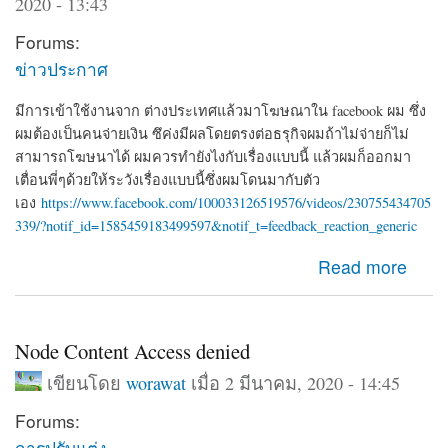
2020 - 13:43
Forums:
ข่าวประกาศ
มีการเข้าใช้งานจาก ต่างประเทศแล้วมาโฆษณาใน facebook ผม ซึ่ง
ผมต้องเป็นคนจ่ายเงิน ซึค่งมีผลโดยตรงต่อธรุกิจผมถ้าไม่จ่ายก็ไม่
สามารถโฆษนาได้ ผมควรทำยังไงกับเรื่องแบบนี้ แล้วผมก็ออกมา
เตื่อนพี่ๆด้วยให้ระวังเรื่องแบบนี้ซึ่งผมโดนมากับตัว
เอง
https://www.facebook.com/100033126519576/videos/230755434705
339/?notif_id=1585459183499597&notif_t=feedback_reaction_generic
about ผมโดน Hack จาก iP 192.126.154.97 ซึ่งเอาของตัว
Read more
เองมาโฆษนา ซึ่งเป็นเงินของผมที่จะต้องจ่าย
Node Content Access denied
เขียนโดย
worawat
เมื่อ 2 มีนาคม, 2020 - 14:45
Forums:
การปรับแต่ง