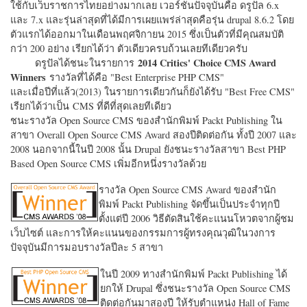
ใช้กับเว็บราชการไทยอย่างมากเลย เวอร์ชั่นปัจจุบันคือ ดรูปัล 6.x
และ 7.x และรุ่นล่าสุดที่ได้มีการเผยแพร่ล่าสุดคือรุ่น drupal 8.6.2 โดย
ตัวแรกได้ออกมาในเดือนพฤศจิกายน 2015 ซึ่งเป็นตัวที่มีคุณสมบัติ
กว่า 200 อย่าง เรียกได้ว่า ตัวเดียวครบถ้วนเลยทีเดียวครับ
2014 Critics' Choice CMS Award
ดรูปัลได้ชนะในรายการ
Winners
รางวัลที่ได้คือ "
Best Enterprise PHP CMS"
และเมื่อปีที่แล้ว(2013) ในรายการเดียวกันก็ยังได้รับ "
Best Free CMS"
เรียกได้ว่าเป็น CMS ที่ดีที่สุดเลยทีเดียว
ชนะรางวัล Open Source CMS ของสำนักพิมพ์ Packt Publishing ใน
สาขา Overall Open Source CMS Award สองปีติดต่อกัน ทั้งปี 2007 และ
2008 นอกจากนี้ในปี 2008 นั้น Drupal ยังชนะรางวัลสาขา Best PHP
Based Open Source CMS เพิ่มอีกหนึ่งรางวัลด้วย
รางวัล Open Source CMS Award ของสำนัก
พิมพ์ Packt Publishing จัดขึ้นเป็นประจำทุกปี
ตั้งแต่ปี 2006 วิธีตัดสินใช้คะแนนโหวตจากผู้ชม
เว็บไซต์ และการให้คะแนนของกรรมการผู้ทรงคุณวุฒิในวงการ
ปัจจุบันมีการมอบรางวัลปีละ 5 สาขา
ในปี 2009 ทางสำนักพิมพ์ Packt Publishing ได้
ยกให้ Drupal ซึ่งชนะรางวัล Open Source CMS
ติดต่อกันมาสองปี ให้รับตำแหน่ง Hall of Fame