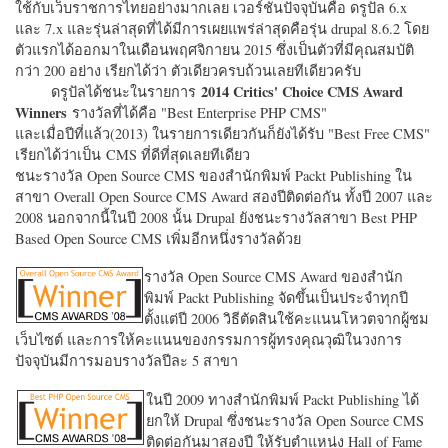
ใช้กับเว็บราชการไทยอย่างมากเลย เวอร์ชั่นปัจจุบันคือ ดรูปัล 6.x
และ 7.x และรุ่นล่าสุดที่ได้มีการเผยแพร่ล่าสุดคือรุ่น drupal 8.6.2 โดย
ตัวแรกได้ออกมาในเดือนพฤศจิกายน 2015 ซึ่งเป็นตัวที่มีคุณสมบัติ
กว่า 200 อย่าง เรียกได้ว่า ตัวเดียวครบถ้วนเลยทีเดียวครับ
2014 Critics' Choice CMS Award
ดรูปัลได้ชนะในรายการ
Winners
รางวัลที่ได้คือ "
Best Enterprise PHP CMS"
และเมื่อปีที่แล้ว(2013) ในรายการเดียวกันก็ยังได้รับ "
Best Free CMS"
เรียกได้ว่าเป็น CMS ที่ดีที่สุดเลยทีเดียว
ชนะรางวัล Open Source CMS ของสำนักพิมพ์ Packt Publishing ใน
สาขา Overall Open Source CMS Award สองปีติดต่อกัน ทั้งปี 2007 และ
2008 นอกจากนี้ในปี 2008 นั้น Drupal ยังชนะรางวัลสาขา Best PHP
Based Open Source CMS เพิ่มอีกหนึ่งรางวัลด้วย
รางวัล Open Source CMS Award ของสำนัก
พิมพ์ Packt Publishing จัดขึ้นเป็นประจำทุกปี
ตั้งแต่ปี 2006 วิธีตัดสินใช้คะแนนโหวตจากผู้ชม
เว็บไซต์ และการให้คะแนนของกรรมการผู้ทรงคุณวุฒิในวงการ
ปัจจุบันมีการมอบรางวัลปีละ 5 สาขา
ในปี 2009 ทางสำนักพิมพ์ Packt Publishing ได้
ยกให้ Drupal ซึ่งชนะรางวัล Open Source CMS
ติดต่อกันมาสองปี ให้รับตำแหน่ง Hall of Fame