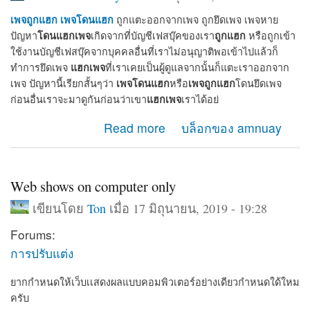
เพจถูกแฮก
เพจโดนแฮก
ถูกแตะออกจากเพจ ถูกยึดเพจ เพจหาย
โดนแฮกเพจ
ถูกแฮก
ปัญหา
เกิดจากที่บัญชีเฟสบุ๊คของเรา
หรือถูกเข้า
ใช้งานบัญชีเฟสบุ๊คจากบุคคลอื่นที่เราไม่อนุญาติพอเข้าไปแล้วก็
แฮกเพจ
ทำการยึดเพจ
ที่เราเคยเป็นผู้ดูแลจากนั้นก็แตะเราออกจาก
เพจโดนแฮก
เพจถูกแฮก
เพจ ปัญหานี้เรียกสั้นๆว่า
หรือ
โดนยึดเพจ
แฮกเพจ
ก่อนอื่นเราจะมาดูกันก่อนว่าเขา
เราได้อย่
about เมื่อเพจโดนแฮก เพจถูกแฮก จะกู้เพจคืนได้อย่างไร
Read more
บล็อกของ amnuay
Web shows on computer only
เขียนโดย
Ton
เมื่อ 17 มิถุนายน, 2019 - 19:28
Forums:
การปรับแต่ง
ยากกำหนดให้เว็บเเสดงผลแบบคอมพิวเตอร์อย่างเดียวกำหนดใด้ใหม
ครับ