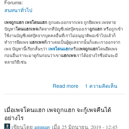
Forums:
สนทนาทั่วไป
เพจถูกแฮก
เพจโดนแฮก
ถูกแตะออกจากเพจ ถูกยึดเพจ เพจหาย
โดนแฮกเพจ
ถูกแฮก
ปัญหา
เกิดจากที่บัญชีเฟสบุ๊คของเรา
หรือถูกเข้า
ใช้งานบัญชีเฟสบุ๊คจากบุคคลอื่นที่เราไม่อนุญาติพอเข้าไปแล้วก็
แฮกเพจ
ทำการยึดเพจ
ที่เราเคยเป็นผู้ดูแลจากนั้นก็แตะเราออกจาก
เพจโดนแฮก
เพจถูกแฮก
เพจ ปัญหานี้เรียกสั้นๆว่า
หรือ
โดนยึดเพจ
แฮกเพจ
ก่อนอื่นเราจะมาดูกันก่อนว่าเขา
เราได้อย่างไรซึ่งมันจะมี
หลายวิธีเช่น
about เพจถูกแฮก โดนแฮก ถูกยึดเพจ แตะออกจากแอดมิน
Read more
1 ความคิดเห็น
เพจ จะกู้คืนได้หรือไม่
เมื่อเพจโดนแฮก เพจถูกแฮก จะกู้เพจคืนได้
อย่างไร
เขียนโดย
amnuay
เมื่อ 25 มิถุนายน, 2019 - 12:45