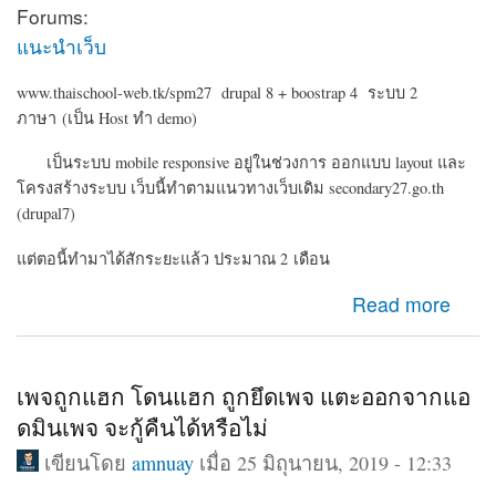
Forums:
แนะนำเว็บ
www.thaischool-web.tk/spm27 drupal 8 + boostrap 4 ระบบ 2
ภาษา (เป็น Host ทำ demo)
เป็นระบบ mobile responsive อยู่ในช่วงการ ออกแบบ layout และ
โครงสร้างระบบ เว็บนี้ทำตามแนวทางเว็บเดิม secondary27.go.th
(drupal7)
แต่ตอนี้ทำมาได้สักระยะแล้ว ประมาณ 2 เดือน
about Drupal 8 ระบบเครือข่ายสมาชิก ข่าวประชาสัมพันธ์
Read more
สำนักงานเขต
เพจถูกแฮก โดนแฮก ถูกยึดเพจ แตะออกจากแอ
ดมินเพจ จะกู้คืนได้หรือไม่
เขียนโดย
amnuay
เมื่อ 25 มิถุนายน, 2019 - 12:33