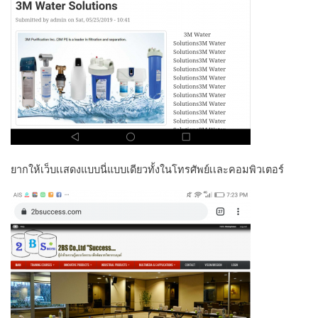
ยากให้เว็บเเสดงแบบนี่แบบเดียวทั้งในโทรศัพย์เเละคอมพิวเตอร์