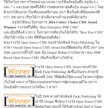
ใช้กับเว็บราชการไทยอย่างมากเลย เวอร์ชั่นปัจจุบันคือ ดรูปัล 6.x
และ 7.x และรุ่นล่าสุดที่ได้มีการเผยแพร่ล่าสุดคือรุ่น drupal 8.6.2 โดย
ตัวแรกได้ออกมาในเดือนพฤศจิกายน 2015 ซึ่งเป็นตัวที่มีคุณสมบัติ
กว่า 200 อย่าง เรียกได้ว่า ตัวเดียวครบถ้วนเลยทีเดียวครับ
2014 Critics' Choice CMS Award
ดรูปัลได้ชนะในรายการ
Winners
รางวัลที่ได้คือ "
Best Enterprise PHP CMS"
และเมื่อปีที่แล้ว(2013) ในรายการเดียวกันก็ยังได้รับ "
Best Free CMS"
เรียกได้ว่าเป็น CMS ที่ดีที่สุดเลยทีเดียว
ชนะรางวัล Open Source CMS ของสำนักพิมพ์ Packt Publishing ใน
สาขา Overall Open Source CMS Award สองปีติดต่อกัน ทั้งปี 2007 และ
2008 นอกจากนี้ในปี 2008 นั้น Drupal ยังชนะรางวัลสาขา Best PHP
Based Open Source CMS เพิ่มอีกหนึ่งรางวัลด้วย
รางวัล Open Source CMS Award ของสำนัก
พิมพ์ Packt Publishing จัดขึ้นเป็นประจำทุกปี
ตั้งแต่ปี 2006 วิธีตัดสินใช้คะแนนโหวตจากผู้ชม
เว็บไซต์ และการให้คะแนนของกรรมการผู้ทรงคุณวุฒิในวงการ
ปัจจุบันมีการมอบรางวัลปีละ 5 สาขา
ในปี 2009 ทางสำนักพิมพ์ Packt Publishing ได้
ยกให้ Drupal ซึ่งชนะรางวัล Open Source CMS
ติดต่อกันมาสองปี ให้รับตำแหน่ง Hall of Fame