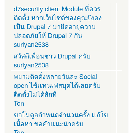
d7security client Module ที่ควร
ติดตั้ง หากเว็บไซต์ของคุณยังคง
เป็น Drupal 7 มายืดอายุความ
ปลอดภัยให้ Drupal 7 กัน
suriyan2538
สวัสดีเพื่อนชาว Drupal ครับ
suriyan2538
พยามติดตั่งหลายวันละ Social
open ไช้เเทนเฟสบุคได้เลยครับ
ติดตั่งไม่ได้สักที
Ton
ขอโมดูลกำหนดจำนวนครั้ง เเก้ใข
เนื้อหา ขอคำเเนะนำครับ
Ton