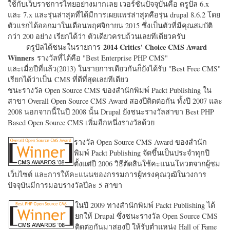
ใช้กับเว็บราชการไทยอย่างมากเลย เวอร์ชั่นปัจจุบันคือ ดรูปัล 6.x
และ 7.x และรุ่นล่าสุดที่ได้มีการเผยแพร่ล่าสุดคือรุ่น drupal 8.6.2 โดย
ตัวแรกได้ออกมาในเดือนพฤศจิกายน 2015 ซึ่งเป็นตัวที่มีคุณสมบัติ
กว่า 200 อย่าง เรียกได้ว่า ตัวเดียวครบถ้วนเลยทีเดียวครับ
2014 Critics' Choice CMS Award
ดรูปัลได้ชนะในรายการ
Winners
รางวัลที่ได้คือ "
Best Enterprise PHP CMS"
และเมื่อปีที่แล้ว(2013) ในรายการเดียวกันก็ยังได้รับ "
Best Free CMS"
เรียกได้ว่าเป็น CMS ที่ดีที่สุดเลยทีเดียว
ชนะรางวัล Open Source CMS ของสำนักพิมพ์ Packt Publishing ใน
สาขา Overall Open Source CMS Award สองปีติดต่อกัน ทั้งปี 2007 และ
2008 นอกจากนี้ในปี 2008 นั้น Drupal ยังชนะรางวัลสาขา Best PHP
Based Open Source CMS เพิ่มอีกหนึ่งรางวัลด้วย
รางวัล Open Source CMS Award ของสำนัก
พิมพ์ Packt Publishing จัดขึ้นเป็นประจำทุกปี
ตั้งแต่ปี 2006 วิธีตัดสินใช้คะแนนโหวตจากผู้ชม
เว็บไซต์ และการให้คะแนนของกรรมการผู้ทรงคุณวุฒิในวงการ
ปัจจุบันมีการมอบรางวัลปีละ 5 สาขา
ในปี 2009 ทางสำนักพิมพ์ Packt Publishing ได้
ยกให้ Drupal ซึ่งชนะรางวัล Open Source CMS
ติดต่อกันมาสองปี ให้รับตำแหน่ง Hall of Fame