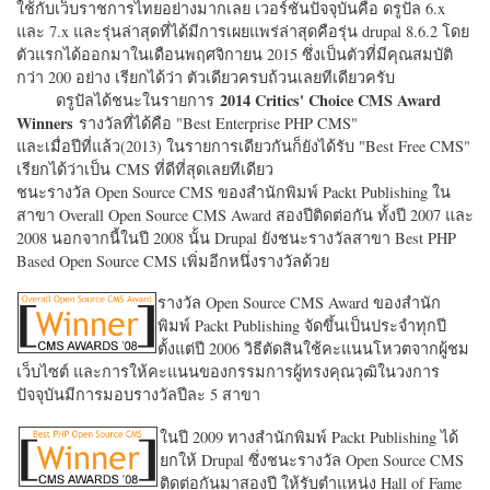
ใช้กับเว็บราชการไทยอย่างมากเลย เวอร์ชั่นปัจจุบันคือ ดรูปัล 6.x
และ 7.x และรุ่นล่าสุดที่ได้มีการเผยแพร่ล่าสุดคือรุ่น drupal 8.6.2 โดย
ตัวแรกได้ออกมาในเดือนพฤศจิกายน 2015 ซึ่งเป็นตัวที่มีคุณสมบัติ
กว่า 200 อย่าง เรียกได้ว่า ตัวเดียวครบถ้วนเลยทีเดียวครับ
2014 Critics' Choice CMS Award
ดรูปัลได้ชนะในรายการ
Winners
รางวัลที่ได้คือ "
Best Enterprise PHP CMS"
และเมื่อปีที่แล้ว(2013) ในรายการเดียวกันก็ยังได้รับ "
Best Free CMS"
เรียกได้ว่าเป็น CMS ที่ดีที่สุดเลยทีเดียว
ชนะรางวัล Open Source CMS ของสำนักพิมพ์ Packt Publishing ใน
สาขา Overall Open Source CMS Award สองปีติดต่อกัน ทั้งปี 2007 และ
2008 นอกจากนี้ในปี 2008 นั้น Drupal ยังชนะรางวัลสาขา Best PHP
Based Open Source CMS เพิ่มอีกหนึ่งรางวัลด้วย
รางวัล Open Source CMS Award ของสำนัก
พิมพ์ Packt Publishing จัดขึ้นเป็นประจำทุกปี
ตั้งแต่ปี 2006 วิธีตัดสินใช้คะแนนโหวตจากผู้ชม
เว็บไซต์ และการให้คะแนนของกรรมการผู้ทรงคุณวุฒิในวงการ
ปัจจุบันมีการมอบรางวัลปีละ 5 สาขา
ในปี 2009 ทางสำนักพิมพ์ Packt Publishing ได้
ยกให้ Drupal ซึ่งชนะรางวัล Open Source CMS
ติดต่อกันมาสองปี ให้รับตำแหน่ง Hall of Fame