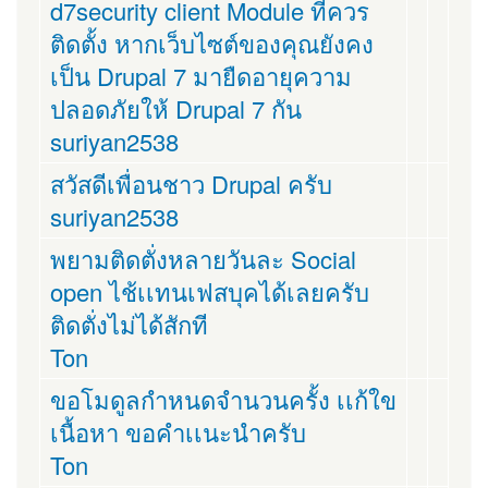
d7security client Module ที่ควร
ติดตั้ง หากเว็บไซต์ของคุณยังคง
เป็น Drupal 7 มายืดอายุความ
ปลอดภัยให้ Drupal 7 กัน
suriyan2538
สวัสดีเพื่อนชาว Drupal ครับ
suriyan2538
พยามติดตั่งหลายวันละ Social
open ไช้เเทนเฟสบุคได้เลยครับ
ติดตั่งไม่ได้สักที
Ton
ขอโมดูลกำหนดจำนวนครั้ง เเก้ใข
เนื้อหา ขอคำเเนะนำครับ
Ton