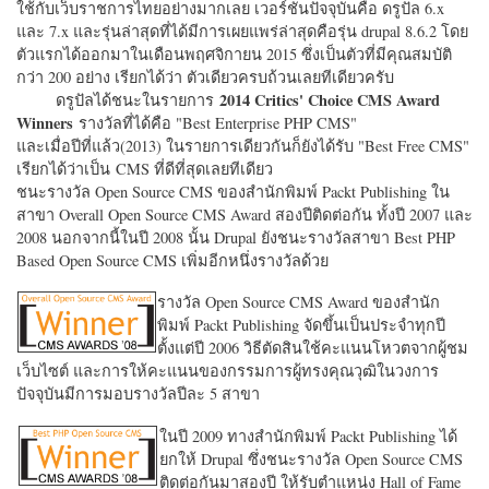
ใช้กับเว็บราชการไทยอย่างมากเลย เวอร์ชั่นปัจจุบันคือ ดรูปัล 6.x
และ 7.x และรุ่นล่าสุดที่ได้มีการเผยแพร่ล่าสุดคือรุ่น drupal 8.6.2 โดย
ตัวแรกได้ออกมาในเดือนพฤศจิกายน 2015 ซึ่งเป็นตัวที่มีคุณสมบัติ
กว่า 200 อย่าง เรียกได้ว่า ตัวเดียวครบถ้วนเลยทีเดียวครับ
2014 Critics' Choice CMS Award
ดรูปัลได้ชนะในรายการ
Winners
รางวัลที่ได้คือ "
Best Enterprise PHP CMS"
และเมื่อปีที่แล้ว(2013) ในรายการเดียวกันก็ยังได้รับ "
Best Free CMS"
เรียกได้ว่าเป็น CMS ที่ดีที่สุดเลยทีเดียว
ชนะรางวัล Open Source CMS ของสำนักพิมพ์ Packt Publishing ใน
สาขา Overall Open Source CMS Award สองปีติดต่อกัน ทั้งปี 2007 และ
2008 นอกจากนี้ในปี 2008 นั้น Drupal ยังชนะรางวัลสาขา Best PHP
Based Open Source CMS เพิ่มอีกหนึ่งรางวัลด้วย
รางวัล Open Source CMS Award ของสำนัก
พิมพ์ Packt Publishing จัดขึ้นเป็นประจำทุกปี
ตั้งแต่ปี 2006 วิธีตัดสินใช้คะแนนโหวตจากผู้ชม
เว็บไซต์ และการให้คะแนนของกรรมการผู้ทรงคุณวุฒิในวงการ
ปัจจุบันมีการมอบรางวัลปีละ 5 สาขา
ในปี 2009 ทางสำนักพิมพ์ Packt Publishing ได้
ยกให้ Drupal ซึ่งชนะรางวัล Open Source CMS
ติดต่อกันมาสองปี ให้รับตำแหน่ง Hall of Fame