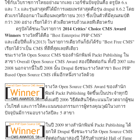
ใช้กับเว็บราชการไทยอย่างมากเลย เวอร์ชั่นปัจจุบันคือ ดรูปัล 6.x
และ 7.x และรุ่นล่าสุดที่ได้มีการเผยแพร่ล่าสุดคือรุ่น drupal 8.6.2 โดย
ตัวแรกได้ออกมาในเดือนพฤศจิกายน 2015 ซึ่งเป็นตัวที่มีคุณสมบัติ
กว่า 200 อย่าง เรียกได้ว่า ตัวเดียวครบถ้วนเลยทีเดียวครับ
2014 Critics' Choice CMS Award
ดรูปัลได้ชนะในรายการ
Winners
รางวัลที่ได้คือ "
Best Enterprise PHP CMS"
และเมื่อปีที่แล้ว(2013) ในรายการเดียวกันก็ยังได้รับ "
Best Free CMS"
เรียกได้ว่าเป็น CMS ที่ดีที่สุดเลยทีเดียว
ชนะรางวัล Open Source CMS ของสำนักพิมพ์ Packt Publishing ใน
สาขา Overall Open Source CMS Award สองปีติดต่อกัน ทั้งปี 2007 และ
2008 นอกจากนี้ในปี 2008 นั้น Drupal ยังชนะรางวัลสาขา Best PHP
Based Open Source CMS เพิ่มอีกหนึ่งรางวัลด้วย
รางวัล Open Source CMS Award ของสำนัก
พิมพ์ Packt Publishing จัดขึ้นเป็นประจำทุกปี
ตั้งแต่ปี 2006 วิธีตัดสินใช้คะแนนโหวตจากผู้ชม
เว็บไซต์ และการให้คะแนนของกรรมการผู้ทรงคุณวุฒิในวงการ
ปัจจุบันมีการมอบรางวัลปีละ 5 สาขา
ในปี 2009 ทางสำนักพิมพ์ Packt Publishing ได้
ยกให้ Drupal ซึ่งชนะรางวัล Open Source CMS
ติดต่อกันมาสองปี ให้รับตำแหน่ง Hall of Fame