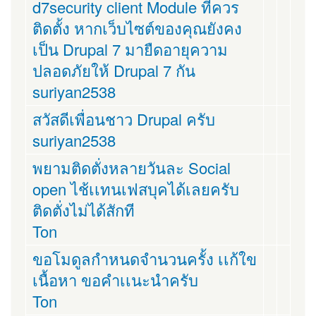
d7security client Module ที่ควร
ติดตั้ง หากเว็บไซต์ของคุณยังคง
เป็น Drupal 7 มายืดอายุความ
ปลอดภัยให้ Drupal 7 กัน
suriyan2538
สวัสดีเพื่อนชาว Drupal ครับ
suriyan2538
พยามติดตั่งหลายวันละ Social
open ไช้เเทนเฟสบุคได้เลยครับ
ติดตั่งไม่ได้สักที
Ton
ขอโมดูลกำหนดจำนวนครั้ง เเก้ใข
เนื้อหา ขอคำเเนะนำครับ
Ton