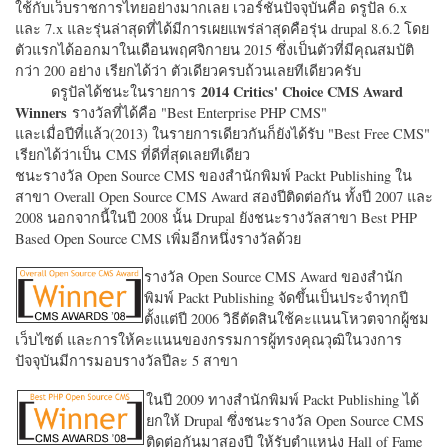
ใช้กับเว็บราชการไทยอย่างมากเลย เวอร์ชั่นปัจจุบันคือ ดรูปัล 6.x
และ 7.x และรุ่นล่าสุดที่ได้มีการเผยแพร่ล่าสุดคือรุ่น drupal 8.6.2 โดย
ตัวแรกได้ออกมาในเดือนพฤศจิกายน 2015 ซึ่งเป็นตัวที่มีคุณสมบัติ
กว่า 200 อย่าง เรียกได้ว่า ตัวเดียวครบถ้วนเลยทีเดียวครับ
2014 Critics' Choice CMS Award
ดรูปัลได้ชนะในรายการ
Winners
รางวัลที่ได้คือ "
Best Enterprise PHP CMS"
และเมื่อปีที่แล้ว(2013) ในรายการเดียวกันก็ยังได้รับ "
Best Free CMS"
เรียกได้ว่าเป็น CMS ที่ดีที่สุดเลยทีเดียว
ชนะรางวัล Open Source CMS ของสำนักพิมพ์ Packt Publishing ใน
สาขา Overall Open Source CMS Award สองปีติดต่อกัน ทั้งปี 2007 และ
2008 นอกจากนี้ในปี 2008 นั้น Drupal ยังชนะรางวัลสาขา Best PHP
Based Open Source CMS เพิ่มอีกหนึ่งรางวัลด้วย
รางวัล Open Source CMS Award ของสำนัก
พิมพ์ Packt Publishing จัดขึ้นเป็นประจำทุกปี
ตั้งแต่ปี 2006 วิธีตัดสินใช้คะแนนโหวตจากผู้ชม
เว็บไซต์ และการให้คะแนนของกรรมการผู้ทรงคุณวุฒิในวงการ
ปัจจุบันมีการมอบรางวัลปีละ 5 สาขา
ในปี 2009 ทางสำนักพิมพ์ Packt Publishing ได้
ยกให้ Drupal ซึ่งชนะรางวัล Open Source CMS
ติดต่อกันมาสองปี ให้รับตำแหน่ง Hall of Fame