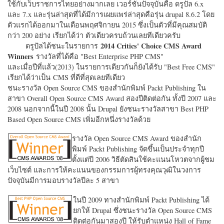
ใช้กับเว็บราชการไทยอย่างมากเลย เวอร์ชั่นปัจจุบันคือ ดรูปัล 6.x
และ 7.x และรุ่นล่าสุดที่ได้มีการเผยแพร่ล่าสุดคือรุ่น drupal 8.6.2 โดย
ตัวแรกได้ออกมาในเดือนพฤศจิกายน 2015 ซึ่งเป็นตัวที่มีคุณสมบัติ
กว่า 200 อย่าง เรียกได้ว่า ตัวเดียวครบถ้วนเลยทีเดียวครับ
2014 Critics' Choice CMS Award
ดรูปัลได้ชนะในรายการ
Winners
รางวัลที่ได้คือ "
Best Enterprise PHP CMS"
และเมื่อปีที่แล้ว(2013) ในรายการเดียวกันก็ยังได้รับ "
Best Free CMS"
เรียกได้ว่าเป็น CMS ที่ดีที่สุดเลยทีเดียว
ชนะรางวัล Open Source CMS ของสำนักพิมพ์ Packt Publishing ใน
สาขา Overall Open Source CMS Award สองปีติดต่อกัน ทั้งปี 2007 และ
2008 นอกจากนี้ในปี 2008 นั้น Drupal ยังชนะรางวัลสาขา Best PHP
Based Open Source CMS เพิ่มอีกหนึ่งรางวัลด้วย
รางวัล Open Source CMS Award ของสำนัก
พิมพ์ Packt Publishing จัดขึ้นเป็นประจำทุกปี
ตั้งแต่ปี 2006 วิธีตัดสินใช้คะแนนโหวตจากผู้ชม
เว็บไซต์ และการให้คะแนนของกรรมการผู้ทรงคุณวุฒิในวงการ
ปัจจุบันมีการมอบรางวัลปีละ 5 สาขา
ในปี 2009 ทางสำนักพิมพ์ Packt Publishing ได้
ยกให้ Drupal ซึ่งชนะรางวัล Open Source CMS
ติดต่อกันมาสองปี ให้รับตำแหน่ง Hall of Fame