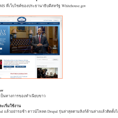
CMS ที่เว็บไซต์ของประธานาธิบดีสหรัฐ Whitehouse.gov
ov
างเป็นทางการของทำเนียบขาว
ะเริ่มใช้งาน
l แล้วอย่ารอช้า ดาวน์โหลด Drupal รุ่นล่าสุดตามลิงก์ด้านล่างแล้วติดตั้งได