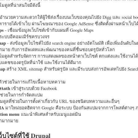
มดูลที่น่าสนใจมีดังนี้
อำนวยความสะดวกให้ผู้ใช้ส่งเรื่องบนเว็บของคุณไปยัง Digg และ social bo
หารายได้เข้าเว็บ ผ่านโฆษณาของ Google AdSense ซึ่งติดตั้งผ่านหน้าเว็บ
ps
- เชื่อมข้อมูลเว็บไซต์เข้ากับแผนที่ Google Maps
ระบบอีคอมเมิร์ซครบวงจร
map
- ส่งข้อมูลเว็บไซต์ไปยัง search engine อย่างอัตโนมัติ เพื่อเพิ่มอันดั
มากมาย กับการอัพเดทและพัฒนาของคนที่ชื่นชอบดรูปัลทั่วโลก
นโมดูลสำหรับจัดการ การแสดงผลของหน้าตาเว็บไซต์ ตกแต่งและใช้งานได้
แคชของดรูปัลที่น่าใช้ และใช้งานได้ดีมาก
map
สร้าง XML sitemap สำหรับดรูปัล และมีระบบส่งการอัพเดทไปยัง Search
ัวช่วยในการแก้ไขเนื้อหาบทความ
OAuth
เข้าสู่ระบบด้วย Facebook
วช่วยในการกำจัดสแปม
มดูลที่ช่วยในการตั้งค่าเกี่ยวกับ URL ของชนิดบทความและอื่นๆ
HA
มาใหม่ยอดฮิตจาก Google คือระบบ ป้องกันสแปมจากการโพสต์ต่างๆ ภ
ation menu
แนะนำพิเศษสำหรับเมนูแอดมิน
อีกมากมาย
ว็บไซต์ที่ใช้ Drupal