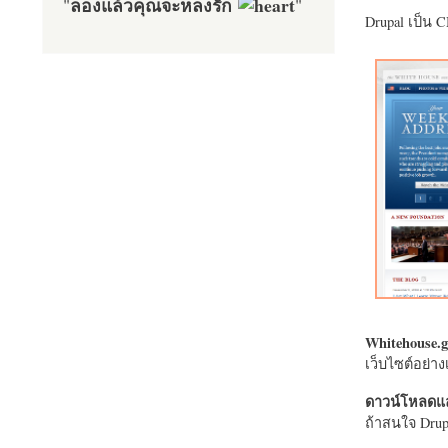
ลองแล้วคุณจะหลงรัก
"
"
Drupal เป็น 
Whitehouse.g
เว็บไซต์อย่
ดาวน์โหลดแล
ถ้าสนใจ Drupa