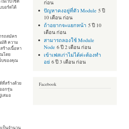
กในเว็บไซต์
ก่อน
บอร์ดได้
ปัญหาคงอยู่ที่ตัว Module
5 ปี
10 เดือน ก่อน
ถ้าอยากจะแยกหน้า
5 ปี 10
เดือน ก่อน
มารถสมัคร
สามารถลองใช้ Module
มัติ ความ
Node
6 ปี 2 เดือน ก่อน
สร้างเนื้อหา
เข้าเฟสเก่าไม่ได้ค่ะต้องทำ
คุณโดย
เว็บของคุณ
อย่
6 ปี 3 เดือน ก่อน
ที่สร้างด้วย
Facebook
ออกรุ่น
ู่เสมอ
กเป็นจำนวน