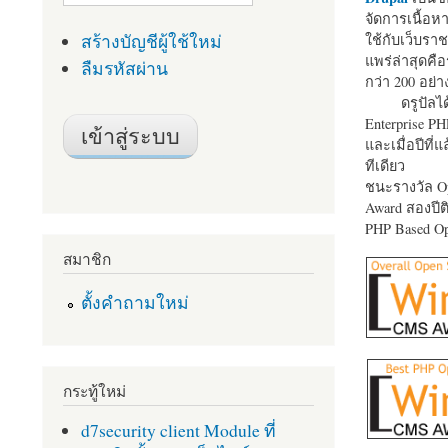
จัดการเนื้อ
สร้างบัญชีผู้ใช้ใหม่
ใช้กับเว็บราช
แพร่ล่าสุดคือ
ลืมรหัสผ่าน
กว่า 200 อย่า
ดรูปัลได
Enterprise P
และเมื่อปีที่
ทีเดียว
ชนะรางวัล Op
Award สองปีติ
PHP Based Op
สมาชิก
ตั้งคำถามใหม่
กระทู้ใหม่
d7security client Module ที่