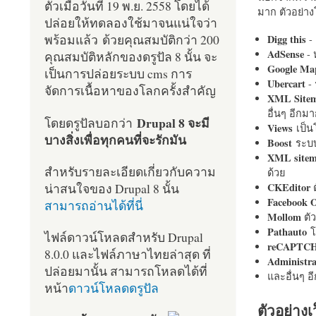
ตัวเมื่อวันที่ 19 พ.ย. 2558 โดยได้
มาก ตัวอย่างโ
ปล่อยให้ทดลองใช้มาจนแน่ใจว่า
พร้อมแล้ว ด้วยคุณสมบัติกว่า 200
Digg this
- 
AdSense
- 
คุณสมบัติหลักของดรูปัล 8 นั้น จะ
Google Ma
เป็นการปล่อยระบบ cms การ
Ubercart
- 
จัดการเนื้อหาของโลกครั้งสำคัญ
XML Site
อื่นๆ อีก
Drupal 8 จะมี
โดยดรูปัลบอกว่า
Views
เป็
บางสิ่งเพื่อทุกคนที่จะรักมัน
Boost
ระบบ
XML site
สำหรับรายละเอียดเกี่ยวกับความ
ด้วย
น่าสนใจของ Drupal 8 นั้น
CKEditor
ต
Facebook 
สามารถอ่านได้ที่นี่
Mollom
ตั
Pathauto
โ
ไฟล์ดาวน์โหลดสำหรับ Drupal
reCAPTC
8.0.0 และไฟล์ภาษาไทยล่าสุด ที่
Administr
ปล่อยมานั้น สามารถโหลดได้ที่
และอื่นๆ 
หน้า
ดาวน์โหลดดรูปัล
ตัวอย่างเ