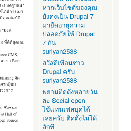
ระบบดรูปัลมา
หากเว็บไซต์ของคุณ
ี่ได้มีการเผย
ยังคงเป็น Drupal 7
มีคุณสมบัติ
มายืดอายุความ
อ "
Best
ปลอดภัยให้ Drupal
7 กัน
ที่ดีที่สุดเลย
suriyan2538
ource CMS
ัลสาขา Best
สวัสดีเพื่อนชาว
Drupal ครับ
lishing จัด
suriyan2538
ตจากผู้ชม
พยามติดตั่งหลายวัน
ในวงการ
ละ Social open
ไช้เเทนเฟสบุคได้
al ซึ่งชนะ
ง Hall of
เลยครับ ติดตั่งไม่ได้
pen Source
สักที