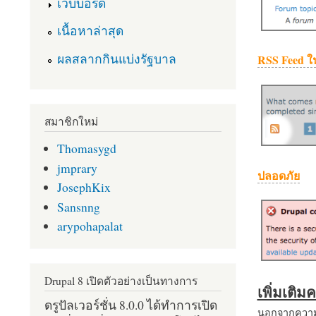
เว็บบอร์ด
เนื้อหาล่าสุด
ผลสลากกินแบ่งรัฐบาล
RSS Feed ใ
สมาชิกใหม่
Thomasygd
jmprary
ปลอดภัย
JosephKix
Sansnng
arypohapalat
Drupal 8 เปิดตัวอย่างเป็นทางการ
เพิ่มเติ
ดรูปัลเวอร์ชั่น 8.0.0 ได้ทำการเปิด
นอกจากความส