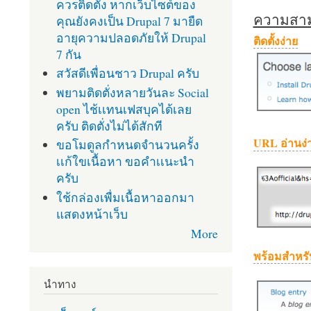
ควรติดตั้ง หากเว็บไซต์ของ
ความสามา
คุณยังคงเป็น Drupal 7 มายืด
อายุความปลอดภัยให้ Drupal
ติดตั้งง่าย
7 กัน
สวัสดีเพื่อนชาว Drupal ครับ
พยามติดตั่งหลายวันละ Social
open ไช้เเทนเฟสบุคได้เลย
ครับ ติดตั่งไม่ได้สักที
URL อ่านง่
ขอโมดูลกำหนดจำนวนครั้ง
เเก้ใขเนื้อหา ขอคำเเนะนำ
ครับ
ใช้กล่องเพื่มเนื้อหาออกมา
แสดงหน้าเว็บ
More
พร้อมสำหรั
นำทาง