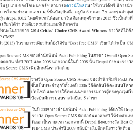
หาในรูปแบบของโอเพนซอร์ซ สามารถ
ดาวน์โหลด
มาใช้งานได้ฟรี มีการนำ
การไทยอย่างมากเลย เวอร์ชั่นปัจจุบันคือ ดรูปัล 6.x และ 7.x และรุ่นล่าสุดท
รุ่น drupal 8.6.2 โดยตัวแรกได้ออกมาในเดือนพฤศจิกายน 2015 ซึ่งเป็นตัวที่
ง เรียกได้ว่า ตัวเดียวครบถ้วนเลยทีเดียวครับ
2014 Critics' Choice CMS Award Winners
้ชนะในรายการ
รางวัลที่ได้คื
HP CMS"
แล้ว(2013) ในรายการเดียวกันก็ยังได้รับ "
Best Free CMS" เรียกได้ว่าเป็น CMS 
en Source CMS ของสำนักพิมพ์ Packt Publishing ในสาขา Overall Open S
ดต่อกัน ทั้งปี 2007 และ 2008 นอกจากนี้ในปี 2008 นั้น Drupal ยังชนะรางว
en Source CMS เพิ่มอีกหนึ่งรางวัลด้วย
รางวัล Open Source CMS Award ของสำนักพิมพ์ Packt Pub
ขึ้นเป็นประจำทุกปีตั้งแต่ปี 2006 วิธีตัดสินใช้คะแนนโหว
เว็บไซต์ และการให้คะแนนของกรรมการผู้ทรงคุณวุฒิ
ปัจจุบันมีการมอบรางวัลปีละ 5 สาขา
ในปี 2009 ทางสำนักพิมพ์ Packt Publishing ได้ยกให้ Drup
รางวัล Open Source CMS ติดต่อกันมาสองปี ให้รับตำแหน่
Fame เป็นรายแรก นอกจากนี้ Drupal ยังตบรางวัล Best O
PHP CMS ประจำปี 2009 กลับบ้านไปอีกหนึ่งรางวัลด้วย