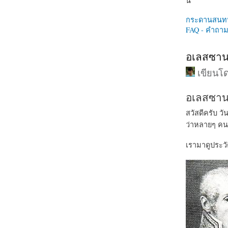
นี่
กระดานสนท
FAQ - คำถามท
อเลสซานโ
เขียนโ
อเลสซาน
สวัสดีครับ วั
ว่าหลายๆ คนค
เรามาดูประวั