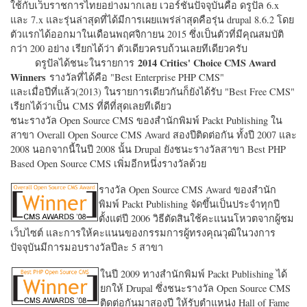
ใช้กับเว็บราชการไทยอย่างมากเลย เวอร์ชั่นปัจจุบันคือ ดรูปัล 6.x
และ 7.x และรุ่นล่าสุดที่ได้มีการเผยแพร่ล่าสุดคือรุ่น drupal 8.6.2 โดย
ตัวแรกได้ออกมาในเดือนพฤศจิกายน 2015 ซึ่งเป็นตัวที่มีคุณสมบัติ
กว่า 200 อย่าง เรียกได้ว่า ตัวเดียวครบถ้วนเลยทีเดียวครับ
2014 Critics' Choice CMS Award
ดรูปัลได้ชนะในรายการ
Winners
รางวัลที่ได้คือ "
Best Enterprise PHP CMS"
และเมื่อปีที่แล้ว(2013) ในรายการเดียวกันก็ยังได้รับ "
Best Free CMS"
เรียกได้ว่าเป็น CMS ที่ดีที่สุดเลยทีเดียว
ชนะรางวัล Open Source CMS ของสำนักพิมพ์ Packt Publishing ใน
สาขา Overall Open Source CMS Award สองปีติดต่อกัน ทั้งปี 2007 และ
2008 นอกจากนี้ในปี 2008 นั้น Drupal ยังชนะรางวัลสาขา Best PHP
Based Open Source CMS เพิ่มอีกหนึ่งรางวัลด้วย
รางวัล Open Source CMS Award ของสำนัก
พิมพ์ Packt Publishing จัดขึ้นเป็นประจำทุกปี
ตั้งแต่ปี 2006 วิธีตัดสินใช้คะแนนโหวตจากผู้ชม
เว็บไซต์ และการให้คะแนนของกรรมการผู้ทรงคุณวุฒิในวงการ
ปัจจุบันมีการมอบรางวัลปีละ 5 สาขา
ในปี 2009 ทางสำนักพิมพ์ Packt Publishing ได้
ยกให้ Drupal ซึ่งชนะรางวัล Open Source CMS
ติดต่อกันมาสองปี ให้รับตำแหน่ง Hall of Fame