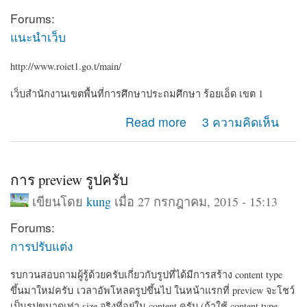
Forums:
แนะนำเว็บ
http://www.roiet1.go.t/main/
เว็บสำนักงานเขตพื้นที่การศึกษาประถมศึกษา ร้อยเอ็ด เขต 1
about roiet1.go.th
Read more
3 ความคิดเห็น
การ preview รูปครับ
เขียนโดย
kung
เมื่อ 27 กรกฎาคม, 2015 - 15:13
Forums:
การปรับแต่ง
รบกวนสอบถามผู้รู้ด้วยครับเกี่ยวกับรูปที่ได้มีการสร้าง content type
ขึ้นมาใหม่ครับ เวลาอัพโหลดรูปขึ้นไป ในหน้าแรกที่ preview จะโชว์
เป็นรูปขนาดเท่า size จริงที่อยู่ใน content ครับ
(ถ้าใช้ content type