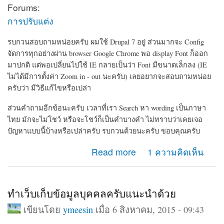
Forums:
การปรับแต่ง
รบกวนสอบถามหน่อยครับ ผมใช้ Drupal 7 อยู่ ส่วนมากจะ Config
จัดการทุกอย่างผ่าน browser Google Chrome พอ display Font ก็ออก
มาปกติ แต่พอเปลี่ยนไปใช้ IE กลายเป็นว่า Font มีขนาดเล็กลง (IE
ไม่ได้มีการตั้งค่า Zoom in - out นะครับ) เลยอยากจะสอบถามหน่อย
ครับว่า มีวิธีแก้ไขหรือเปล่า
ส่วนคำถามอีกข้อนะครับ เวลาที่เรา Search หา wording เป็นภาษา
ไทย มักจะไม่โชว์ หรือจะโชว์ก็เป็นคำบางคำ ไม่ทราบว่าเคยเจอ
ปัญหาแบบนี้บ้างหรือเปล่าครับ รบกวนด้วยนะครับ ขอบคุณครับ
about ขนาด Font display ในแต่ละ browser และการ
Read more
1 ความคิดเห็น
Search เป็นภาษาไทย
ทำเว็บเก็บข้อมูลบุคคลครับแนะนำด้วย
เขียนโดย
ymeesin
เมื่อ 6 สิงหาคม, 2015 - 09:43