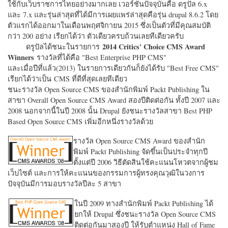
ใช้กับเว็บราชการไทยอย่างมากเลย เวอร์ชั่นปัจจุบันคือ ดรูปัล 6.x
และ 7.x และรุ่นล่าสุดที่ได้มีการเผยแพร่ล่าสุดคือรุ่น drupal 8.6.2 โดย
ตัวแรกได้ออกมาในเดือนพฤศจิกายน 2015 ซึ่งเป็นตัวที่มีคุณสมบัติ
กว่า 200 อย่าง เรียกได้ว่า ตัวเดียวครบถ้วนเลยทีเดียวครับ
2014 Critics' Choice CMS Award
ดรูปัลได้ชนะในรายการ
Winners
รางวัลที่ได้คือ "
Best Enterprise PHP CMS"
และเมื่อปีที่แล้ว(2013) ในรายการเดียวกันก็ยังได้รับ "
Best Free CMS"
เรียกได้ว่าเป็น CMS ที่ดีที่สุดเลยทีเดียว
ชนะรางวัล Open Source CMS ของสำนักพิมพ์ Packt Publishing ใน
สาขา Overall Open Source CMS Award สองปีติดต่อกัน ทั้งปี 2007 และ
2008 นอกจากนี้ในปี 2008 นั้น Drupal ยังชนะรางวัลสาขา Best PHP
Based Open Source CMS เพิ่มอีกหนึ่งรางวัลด้วย
รางวัล Open Source CMS Award ของสำนัก
พิมพ์ Packt Publishing จัดขึ้นเป็นประจำทุกปี
ตั้งแต่ปี 2006 วิธีตัดสินใช้คะแนนโหวตจากผู้ชม
เว็บไซต์ และการให้คะแนนของกรรมการผู้ทรงคุณวุฒิในวงการ
ปัจจุบันมีการมอบรางวัลปีละ 5 สาขา
ในปี 2009 ทางสำนักพิมพ์ Packt Publishing ได้
ยกให้ Drupal ซึ่งชนะรางวัล Open Source CMS
ติดต่อกันมาสองปี ให้รับตำแหน่ง Hall of Fame