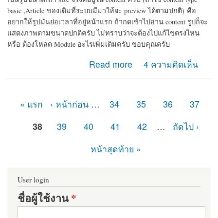
basic ,Article
ของเดิมที่ระบบมีมาให้จะ preview ได้ตามปกติ)
คือ
อยากให้รูปมันย่อเวลาที่อยู่หน้าแรก ถ้ากดเข้าไปอ่าน content รูปก็จะ
แสดงภาพตามขนาดปกติครับ ไม่ทราบว่าจะต้องไปแก้ไขตรงไหน
หรือ ต้องโหลด Module อะไรเพิ่มเติมครับ ขอบคุณครับ
about การ preview รูปครับ
Read more
4 ความคิดเห็น
« แรก
‹ หน้าก่อน
…
34
35
36
37
หน้า
38
39
40
41
42
…
ถัดไป ›
หน้าสุดท้าย »
User login
ชื่อผู้ใช้งาน
*