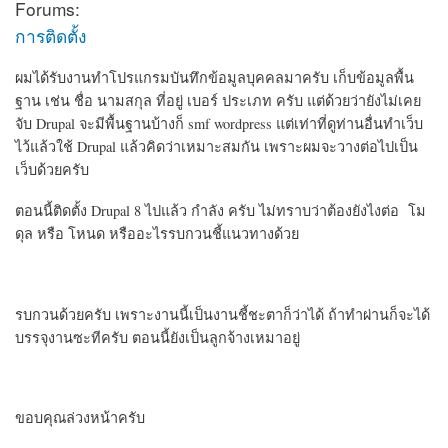
Forums:
การติดตั้ง
ผมได้รับงานทำโปรแกรมบันทึกข้อมูลบุคคลมาครับ เก็บข้อมูลพื้น
ฐาน เช่น ชื่อ นามสกุล ที่อยู่ เบอร์ ประเภท ครับ แต่ด้วยว่ายังไม่เคย
จับ Drupal จะมีพื้นฐานบ้างก็ smf wordpress แต่เท่าที่ดูท่านอื่นทำเว็บ
ไว้แล้วใช้ Drupal แล้วคิดว่าเหมาะสมกัน เพราะผมจะวางต่อไปเป็น
เว็บด้วยครับ
ตอนนี้ติดตั้ง Drupal 8 ไปแล้ว กำลัง ครับ ไม่ทราบว่าต้องยังไงต่อ โม
ดุล หรือ โหนด หรืออะไรรบกวนชี้แนวทางด้วย
รบกวนด้วยครับ เพราะงานนี้เป็นงานชี้ชะตาก็ว่าได้ ถ้าทำผ่านก็จะได้
บรรจุงานซะทีครับ ตอนนี้ยังเป็นลูกจ้างเหมาอยู่
ขอบคุณล่วงหน้าครับ