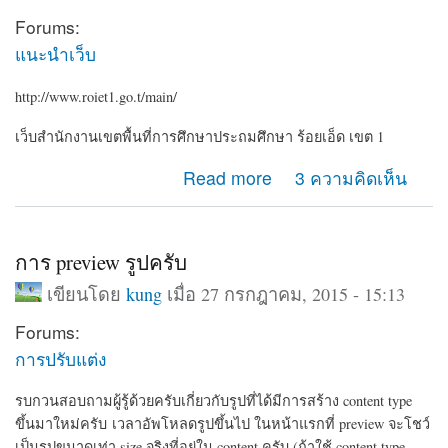
Forums:
แนะนำเว็บ
http://www.roiet1.go.t/main/
เว็บสำนักงานเขตพื้นที่การศึกษาประถมศึกษา ร้อยเอ็ด เขต 1
about roiet1.go.th
Read more
3 ความคิดเห็น
การ preview รูปครับ
เขียนโดย
kung
เมื่อ 27 กรกฎาคม, 2015 - 15:13
Forums:
การปรับแต่ง
รบกวนสอบถามผู้รู้ด้วยครับเกี่ยวกับรูปที่ได้มีการสร้าง content type
ขึ้นมาใหม่ครับ เวลาอัพโหลดรูปขึ้นไป ในหน้าแรกที่ preview จะโชว์
เป็นรูปขนาดเท่า size จริงที่อยู่ใน content ครับ
(ถ้าใช้ content type