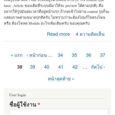
basic ,Article
ของเดิมที่ระบบมีมาให้จะ preview ได้ตามปกติ)
คือ
อยากให้รูปมันย่อเวลาที่อยู่หน้าแรก ถ้ากดเข้าไปอ่าน content รูปก็จะ
แสดงภาพตามขนาดปกติครับ ไม่ทราบว่าจะต้องไปแก้ไขตรงไหน
หรือ ต้องโหลด Module อะไรเพิ่มเติมครับ ขอบคุณครับ
about การ preview รูปครับ
Read more
4 ความคิดเห็น
« แรก
‹ หน้าก่อน
…
34
35
36
37
หน้า
38
39
40
41
42
…
ถัดไป ›
หน้าสุดท้าย »
User login
ชื่อผู้ใช้งาน
*