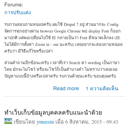
Forums:
การปรับแต่ง
รบกวนสอบถามหน่อยครับ ผมใช้ Drupal 7 อยู่ ส่วนมากจะ Config
จัดการทุกอย่างผ่าน browser Google Chrome พอ display Font ก็ออก
มาปกติ แต่พอเปลี่ยนไปใช้ IE กลายเป็นว่า Font มีขนาดเล็กลง (IE
ไม่ได้มีการตั้งค่า Zoom in - out นะครับ) เลยอยากจะสอบถามหน่อย
ครับว่า มีวิธีแก้ไขหรือเปล่า
ส่วนคำถามอีกข้อนะครับ เวลาที่เรา Search หา wording เป็นภาษา
ไทย มักจะไม่โชว์ หรือจะโชว์ก็เป็นคำบางคำ ไม่ทราบว่าเคยเจอ
ปัญหาแบบนี้บ้างหรือเปล่าครับ รบกวนด้วยนะครับ ขอบคุณครับ
about ขนาด Font display ในแต่ละ browser และการ
Read more
1 ความคิดเห็น
Search เป็นภาษาไทย
ทำเว็บเก็บข้อมูลบุคคลครับแนะนำด้วย
เขียนโดย
ymeesin
เมื่อ 6 สิงหาคม, 2015 - 09:43