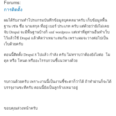
Forums:
การติดตั้ง
ผมได้รับงานทำโปรแกรมบันทึกข้อมูลบุคคลมาครับ เก็บข้อมูลพื้น
ฐาน เช่น ชื่อ นามสกุล ที่อยู่ เบอร์ ประเภท ครับ แต่ด้วยว่ายังไม่เคย
จับ Drupal จะมีพื้นฐานบ้างก็ smf wordpress แต่เท่าที่ดูท่านอื่นทำเว็บ
ไว้แล้วใช้ Drupal แล้วคิดว่าเหมาะสมกัน เพราะผมจะวางต่อไปเป็น
เว็บด้วยครับ
ตอนนี้ติดตั้ง Drupal 8 ไปแล้ว กำลัง ครับ ไม่ทราบว่าต้องยังไงต่อ โม
ดุล หรือ โหนด หรืออะไรรบกวนชี้แนวทางด้วย
รบกวนด้วยครับ เพราะงานนี้เป็นงานชี้ชะตาก็ว่าได้ ถ้าทำผ่านก็จะได้
บรรจุงานซะทีครับ ตอนนี้ยังเป็นลูกจ้างเหมาอยู่
ขอบคุณล่วงหน้าครับ