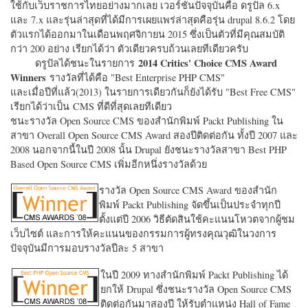
ใช้กับเว็บราชการไทยอย่างมากเลย เวอร์ชั่นปัจจุบันคือ ดรูปัล 6.x
และ 7.x และรุ่นล่าสุดที่ได้มีการเผยแพร่ล่าสุดคือรุ่น drupal 8.6.2 โดย
ตัวแรกได้ออกมาในเดือนพฤศจิกายน 2015 ซึ่งเป็นตัวที่มีคุณสมบัติ
กว่า 200 อย่าง เรียกได้ว่า ตัวเดียวครบถ้วนเลยทีเดียวครับ
2014 Critics' Choice CMS Award
ดรูปัลได้ชนะในรายการ
Winners
รางวัลที่ได้คือ "
Best Enterprise PHP CMS"
และเมื่อปีที่แล้ว(2013) ในรายการเดียวกันก็ยังได้รับ "
Best Free CMS"
เรียกได้ว่าเป็น CMS ที่ดีที่สุดเลยทีเดียว
ชนะรางวัล Open Source CMS ของสำนักพิมพ์ Packt Publishing ใน
สาขา Overall Open Source CMS Award สองปีติดต่อกัน ทั้งปี 2007 และ
2008 นอกจากนี้ในปี 2008 นั้น Drupal ยังชนะรางวัลสาขา Best PHP
Based Open Source CMS เพิ่มอีกหนึ่งรางวัลด้วย
รางวัล Open Source CMS Award ของสำนัก
พิมพ์ Packt Publishing จัดขึ้นเป็นประจำทุกปี
ตั้งแต่ปี 2006 วิธีตัดสินใช้คะแนนโหวตจากผู้ชม
เว็บไซต์ และการให้คะแนนของกรรมการผู้ทรงคุณวุฒิในวงการ
ปัจจุบันมีการมอบรางวัลปีละ 5 สาขา
ในปี 2009 ทางสำนักพิมพ์ Packt Publishing ได้
ยกให้ Drupal ซึ่งชนะรางวัล Open Source CMS
ติดต่อกันมาสองปี ให้รับตำแหน่ง Hall of Fame