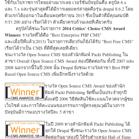
ใช้กับเว็บราชการไทยอย่างมากเลย เวอร์ชั่นปัจจุบันคือ ดรูปัล 6.x
และ 7.x และรุ่นล่าสุดที่ได้มีการเผยแพร่ล่าสุดคือรุ่น drupal 8.6.2 โดย
ตัวแรกได้ออกมาในเดือนพฤศจิกายน 2015 ซึ่งเป็นตัวที่มีคุณสมบัติ
กว่า 200 อย่าง เรียกได้ว่า ตัวเดียวครบถ้วนเลยทีเดียวครับ
2014 Critics' Choice CMS Award
ดรูปัลได้ชนะในรายการ
Winners
รางวัลที่ได้คือ "
Best Enterprise PHP CMS"
และเมื่อปีที่แล้ว(2013) ในรายการเดียวกันก็ยังได้รับ "
Best Free CMS"
เรียกได้ว่าเป็น CMS ที่ดีที่สุดเลยทีเดียว
ชนะรางวัล Open Source CMS ของสำนักพิมพ์ Packt Publishing ใน
สาขา Overall Open Source CMS Award สองปีติดต่อกัน ทั้งปี 2007 และ
2008 นอกจากนี้ในปี 2008 นั้น Drupal ยังชนะรางวัลสาขา Best PHP
Based Open Source CMS เพิ่มอีกหนึ่งรางวัลด้วย
รางวัล Open Source CMS Award ของสำนัก
พิมพ์ Packt Publishing จัดขึ้นเป็นประจำทุกปี
ตั้งแต่ปี 2006 วิธีตัดสินใช้คะแนนโหวตจากผู้ชม
เว็บไซต์ และการให้คะแนนของกรรมการผู้ทรงคุณวุฒิในวงการ
ปัจจุบันมีการมอบรางวัลปีละ 5 สาขา
ในปี 2009 ทางสำนักพิมพ์ Packt Publishing ได้
ยกให้ Drupal ซึ่งชนะรางวัล Open Source CMS
ติดต่อกันมาสองปี ให้รับตำแหน่ง Hall of Fame