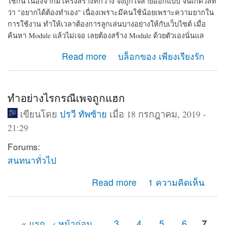
ใช้กัน เนื่องจากมีโครงสร้างที่กว้าง จึงถูกใจสายออกแบบ จนเกิดวลีที่
ว่า "อยากได้ต้องทำเอง" เนื่องเพราะมีคนใช้น้อยเพราะความยากใน
การใช้งาน ทำให้เวลาต้องการลูกเล่นบางอย่างให้กับเว็บไซต์ เมื่อ
ค้นหา Module แล้วไม่เจอ เลยต้องสร้าง Module ด้วยตัวเองนั่นแล
about รวมเว็บที่มีความรู้เกี่ยวกับ CMS drupal ใน
Read more
บล็อกของ เพียงเรียงรัก
ประเทศไทย
ทำอย่างไรกรณีเพจถูกแฮก
เขียนโดย
ปรวี ทัพซ้าย
เมื่อ 18 กรกฎาคม, 2019 -
21:29
Forums:
สนทนาทั่วไป
about ทำอย่างไรกรณีเพจถูกแฮก
Read more
1 ความคิดเห็น
« แรก
‹ หน้าก่อน
…
3
4
5
6
7