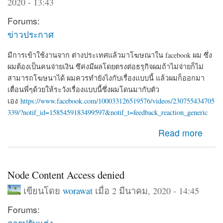
2020 - 13:43
Forums:
ข่าวประกาศ
มีการเข้าใช้งานจาก ต่างประเทศแล้วมาโฆษณาใน facebook ผม ซึ่ง
ผมต้องเป็นคนจ่ายเงิน ซึค่งมีผลโดยตรงต่อธรุกิจผมถ้าไม่จ่ายก็ไม่
สามารถโฆษนาได้ ผมควรทำยังไงกับเรื่องแบบนี้ แล้วผมก็ออกมา
เตื่อนพี่ๆด้วยให้ระวังเรื่องแบบนี้ซึ่งผมโดนมากับตัว
เอง
https://www.facebook.com/100033126519576/videos/230755434705
339/?notif_id=1585459183499597&notif_t=feedback_reaction_generic
about ผมโดน Hack จาก iP 192.126.154.97 ซึ่งเอาของตัว
Read more
เองมาโฆษนา ซึ่งเป็นเงินของผมที่จะต้องจ่าย
Node Content Access denied
เขียนโดย
worawat
เมื่อ 2 มีนาคม, 2020 - 14:45
Forums:
การปรับแต่ง