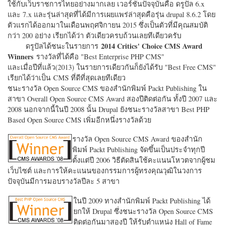
ใช้กับเว็บราชการไทยอย่างมากเลย เวอร์ชั่นปัจจุบันคือ ดรูปัล 6.x
และ 7.x และรุ่นล่าสุดที่ได้มีการเผยแพร่ล่าสุดคือรุ่น drupal 8.6.2 โดย
ตัวแรกได้ออกมาในเดือนพฤศจิกายน 2015 ซึ่งเป็นตัวที่มีคุณสมบัติ
กว่า 200 อย่าง เรียกได้ว่า ตัวเดียวครบถ้วนเลยทีเดียวครับ
2014 Critics' Choice CMS Award
ดรูปัลได้ชนะในรายการ
Winners
รางวัลที่ได้คือ "
Best Enterprise PHP CMS"
และเมื่อปีที่แล้ว(2013) ในรายการเดียวกันก็ยังได้รับ "
Best Free CMS"
เรียกได้ว่าเป็น CMS ที่ดีที่สุดเลยทีเดียว
ชนะรางวัล Open Source CMS ของสำนักพิมพ์ Packt Publishing ใน
สาขา Overall Open Source CMS Award สองปีติดต่อกัน ทั้งปี 2007 และ
2008 นอกจากนี้ในปี 2008 นั้น Drupal ยังชนะรางวัลสาขา Best PHP
Based Open Source CMS เพิ่มอีกหนึ่งรางวัลด้วย
รางวัล Open Source CMS Award ของสำนัก
พิมพ์ Packt Publishing จัดขึ้นเป็นประจำทุกปี
ตั้งแต่ปี 2006 วิธีตัดสินใช้คะแนนโหวตจากผู้ชม
เว็บไซต์ และการให้คะแนนของกรรมการผู้ทรงคุณวุฒิในวงการ
ปัจจุบันมีการมอบรางวัลปีละ 5 สาขา
ในปี 2009 ทางสำนักพิมพ์ Packt Publishing ได้
ยกให้ Drupal ซึ่งชนะรางวัล Open Source CMS
ติดต่อกันมาสองปี ให้รับตำแหน่ง Hall of Fame