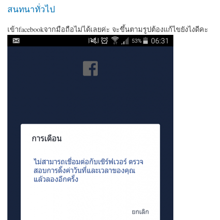
สนทนาทั่วไป
เข้าfacebookจากมือถือไม่ได้เลยค่ะ จะขึ้นตามรูปต้องแก้ไขยังไงดีคะ