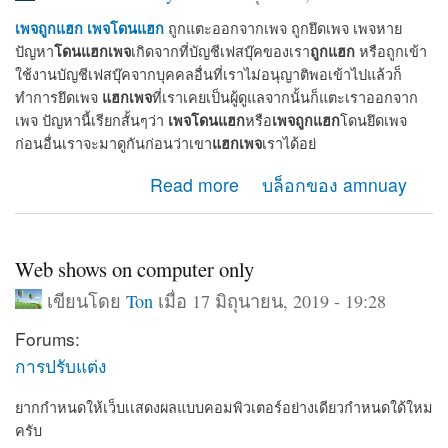
เพจถูกแฮก
เพจโดนแฮก
ถูกแตะออกจากเพจ ถูกยึดเพจ เพจหาย
โดนแฮกเพจ
ถูกแฮก
ปัญหา
เกิดจากที่บัญชีเฟสบุ๊คของเรา
หรือถูกเข้า
ใช้งานบัญชีเฟสบุ๊คจากบุคคลอื่นที่เราไม่อนุญาติพอเข้าไปแล้วก็
แฮกเพจ
ทำการยึดเพจ
ที่เราเคยเป็นผู้ดูแลจากนั้นก็แตะเราออกจาก
เพจโดนแฮก
เพจถูกแฮก
เพจ ปัญหานี้เรียกสั้นๆว่า
หรือ
โดนยึดเพจ
แฮกเพจ
ก่อนอื่นเราจะมาดูกันก่อนว่าเขา
เราได้อย่
about เมื่อเพจโดนแฮก เพจถูกแฮก จะกู้เพจคืนได้อย่างไร
Read more
บล็อกของ amnuay
Web shows on computer only
เขียนโดย
Ton
เมื่อ 17 มิถุนายน, 2019 - 19:28
Forums:
การปรับแต่ง
ยากกำหนดให้เว็บเเสดงผลแบบคอมพิวเตอร์อย่างเดียวกำหนดใด้ใหม
ครับ