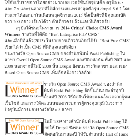
ใช้กับเว็บราชการไทยอย่างมากเลย เวอร์ชั่นปัจจุบันคือ ดรูปัล 6.x
และ 7.x และรุ่นล่าสุดที่ได้มีการเผยแพร่ล่าสุดคือรุ่น drupal 8.6.2 โดย
ตัวแรกได้ออกมาในเดือนพฤศจิกายน 2015 ซึ่งเป็นตัวที่มีคุณสมบัติ
กว่า 200 อย่าง เรียกได้ว่า ตัวเดียวครบถ้วนเลยทีเดียวครับ
2014 Critics' Choice CMS Award
ดรูปัลได้ชนะในรายการ
Winners
รางวัลที่ได้คือ "
Best Enterprise PHP CMS"
และเมื่อปีที่แล้ว(2013) ในรายการเดียวกันก็ยังได้รับ "
Best Free CMS"
เรียกได้ว่าเป็น CMS ที่ดีที่สุดเลยทีเดียว
ชนะรางวัล Open Source CMS ของสำนักพิมพ์ Packt Publishing ใน
สาขา Overall Open Source CMS Award สองปีติดต่อกัน ทั้งปี 2007 และ
2008 นอกจากนี้ในปี 2008 นั้น Drupal ยังชนะรางวัลสาขา Best PHP
Based Open Source CMS เพิ่มอีกหนึ่งรางวัลด้วย
รางวัล Open Source CMS Award ของสำนัก
พิมพ์ Packt Publishing จัดขึ้นเป็นประจำทุกปี
ตั้งแต่ปี 2006 วิธีตัดสินใช้คะแนนโหวตจากผู้ชม
เว็บไซต์ และการให้คะแนนของกรรมการผู้ทรงคุณวุฒิในวงการ
ปัจจุบันมีการมอบรางวัลปีละ 5 สาขา
ในปี 2009 ทางสำนักพิมพ์ Packt Publishing ได้
ยกให้ Drupal ซึ่งชนะรางวัล Open Source CMS
ติดต่อกันมาสองปี ให้รับตำแหน่ง Hall of Fame