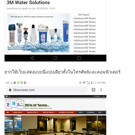
ยากให้เว็บเเสดงแบบนี่แบบเดียวทั้งในโทรศัพย์เเละคอมพิวเตอร์