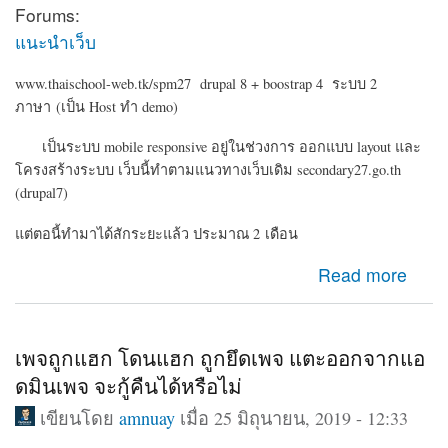
Forums:
แนะนำเว็บ
www.thaischool-web.tk/spm27 drupal 8 + boostrap 4 ระบบ 2
ภาษา (เป็น Host ทำ demo)
เป็นระบบ mobile responsive อยู่ในช่วงการ ออกแบบ layout และ
โครงสร้างระบบ เว็บนี้ทำตามแนวทางเว็บเดิม secondary27.go.th
(drupal7)
แต่ตอนี้ทำมาได้สักระยะแล้ว ประมาณ 2 เดือน
about Drupal 8 ระบบเครือข่ายสมาชิก ข่าวประชาสัมพันธ์
Read more
สำนักงานเขต
เพจถูกแฮก โดนแฮก ถูกยึดเพจ แตะออกจากแอ
ดมินเพจ จะกู้คืนได้หรือไม่
เขียนโดย
amnuay
เมื่อ 25 มิถุนายน, 2019 - 12:33