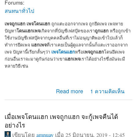
Forums:
สนทนาทั่วไป
เพจถูกแฮก
เพจโดนแฮก
ถูกแตะออกจากเพจ ถูกยึดเพจ เพจหาย
โดนแฮกเพจ
ถูกแฮก
ปัญหา
เกิดจากที่บัญชีเฟสบุ๊คของเรา
หรือถูกเข้า
ใช้งานบัญชีเฟสบุ๊คจากบุคคลอื่นที่เราไม่อนุญาติพอเข้าไปแล้วก็
แฮกเพจ
ทำการยึดเพจ
ที่เราเคยเป็นผู้ดูแลจากนั้นก็แตะเราออกจาก
เพจโดนแฮก
เพจถูกแฮก
เพจ ปัญหานี้เรียกสั้นๆว่า
หรือ
โดนยึดเพจ
แฮกเพจ
ก่อนอื่นเราจะมาดูกันก่อนว่าเขา
เราได้อย่างไรซึ่งมันจะมี
หลายวิธีเช่น
about เพจถูกแฮก โดนแฮก ถูกยึดเพจ แตะออกจากแอดมิน
Read more
1 ความคิดเห็น
เพจ จะกู้คืนได้หรือไม่
เมื่อเพจโดนแฮก เพจถูกแฮก จะกู้เพจคืนได้
อย่างไร
เขียนโดย
amnuay
เมื่อ 25 มิถุนายน, 2019 - 12:45