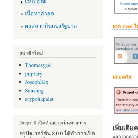
เว็บบอร์ด
เนื้อหาล่าสุด
ผลสลากกินแบ่งรัฐบาล
RSS Feed ใ
สมาชิกใหม่
Thomasygd
jmprary
ปลอดภัย
JosephKix
Sansnng
arypohapalat
Drupal 8 เปิดตัวอย่างเป็นทางการ
เพิ่มเติ
ดรูปัลเวอร์ชั่น 8.0.0 ได้ทำการเปิด
นอกจากความส