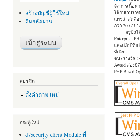
จัดการเนื้อ
สร้างบัญชีผู้ใช้ใหม่
ใช้กับเว็บราช
แพร่ล่าสุดคือ
ลืมรหัสผ่าน
กว่า 200 อย่า
ดรูปัลได
Enterprise P
และเมื่อปีที่
ทีเดียว
ชนะรางวัล Op
Award สองปีติ
PHP Based Op
สมาชิก
ตั้งคำถามใหม่
กระทู้ใหม่
d7security client Module ที่