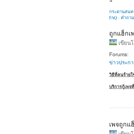
นี่
กระดานสนท
FAQ - คำถามท
ถูกแฮ็กเพ
เขียน
Forums:
ข่าวประก
วิธีที่คนร้าย
บริการกู้เพจท
about ถูกแฮ็
เพจถูกแฮ็
เขียน