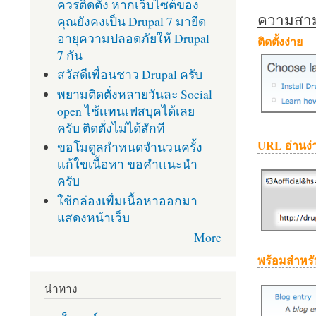
ควรติดตั้ง หากเว็บไซต์ของ
ความสามา
คุณยังคงเป็น Drupal 7 มายืด
อายุความปลอดภัยให้ Drupal
ติดตั้งง่าย
7 กัน
สวัสดีเพื่อนชาว Drupal ครับ
พยามติดตั่งหลายวันละ Social
open ไช้เเทนเฟสบุคได้เลย
ครับ ติดตั่งไม่ได้สักที
URL อ่านง่
ขอโมดูลกำหนดจำนวนครั้ง
เเก้ใขเนื้อหา ขอคำเเนะนำ
ครับ
ใช้กล่องเพื่มเนื้อหาออกมา
แสดงหน้าเว็บ
More
พร้อมสำหรั
นำทาง