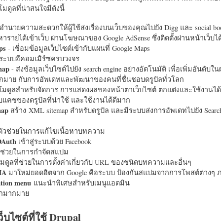
มดูลที่น่าสนใจมีดังนี้
อำนวยความสะดวกให้ผู้ใช้ส่งเรื่องบนเว็บของคุณไปยัง Digg และ social bo
หารายได้เข้าเว็บ ผ่านโฆษณาของ Google AdSense ซึ่งติดตั้งผ่านหน้าเว็บ
ps
- เชื่อมข้อมูลเว็บไซต์เข้ากับแผนที่ Google Maps
ระบบอีคอมเมิร์ซครบวงจร
map
- ส่งข้อมูลเว็บไซต์ไปยัง search engine อย่างอัตโนมัติ เพื่อเพิ่มอันดั
มากมาย กับการอัพเดทและพัฒนาของคนที่ชื่นชอบดรูปัลทั่วโลก
นโมดูลสำหรับจัดการ การแสดงผลของหน้าตาเว็บไซต์ ตกแต่งและใช้งานได้
แคชของดรูปัลที่น่าใช้ และใช้งานได้ดีมาก
map
สร้าง XML sitemap สำหรับดรูปัล และมีระบบส่งการอัพเดทไปยัง Search
ัวช่วยในการแก้ไขเนื้อหาบทความ
OAuth
เข้าสู่ระบบด้วย Facebook
วช่วยในการกำจัดสแปม
มดูลที่ช่วยในการตั้งค่าเกี่ยวกับ URL ของชนิดบทความและอื่นๆ
HA
มาใหม่ยอดฮิตจาก Google คือระบบ ป้องกันสแปมจากการโพสต์ต่างๆ ภ
ation menu
แนะนำพิเศษสำหรับเมนูแอดมิน
อีกมากมาย
ว็บไซต์ที่ใช้ Drupal