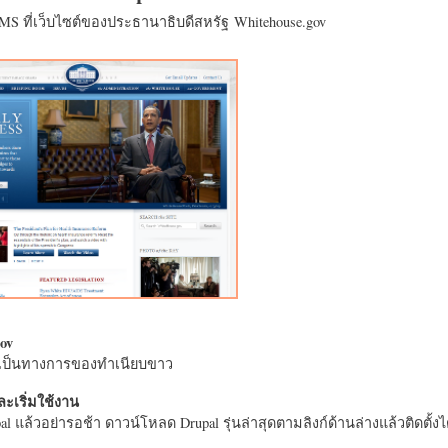
CMS ที่เว็บไซต์ของประธานาธิบดีสหรัฐ Whitehouse.gov
ov
างเป็นทางการของทำเนียบขาว
ะเริ่มใช้งาน
l แล้วอย่ารอช้า ดาวน์โหลด Drupal รุ่นล่าสุดตามลิงก์ด้านล่างแล้วติดตั้งได