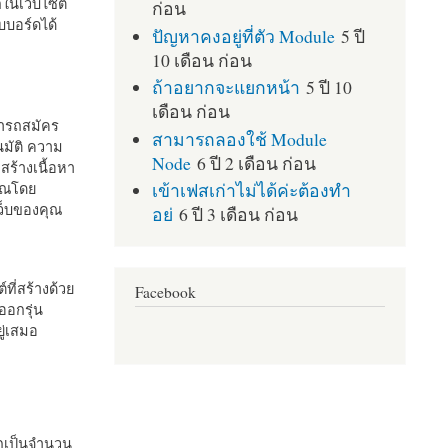
กในเว็บไซต์
ก่อน
บอร์ดได้
ปัญหาคงอยู่ที่ตัว Module
5 ปี
10 เดือน ก่อน
ถ้าอยากจะแยกหน้า
5 ปี 10
เดือน ก่อน
มารถสมัคร
สามารถลองใช้ Module
มัติ ความ
Node
6 ปี 2 เดือน ก่อน
สร้างเนื้อหา
เข้าเฟสเก่าไม่ได้ค่ะต้องทำ
คุณโดย
เว็บของคุณ
อย่
6 ปี 3 เดือน ก่อน
ที่สร้างด้วย
Facebook
ออกรุ่น
ู่เสมอ
กเป็นจำนวน