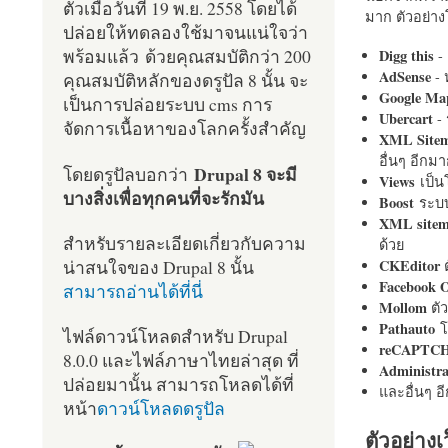
ตัวเมื่อวันที่ 19 พ.ย. 2558 โดยได้
มาก ตัวอย่างโ
ปล่อยให้ทดลองใช้มาจนแน่ใจว่า
พร้อมแล้ว ด้วยคุณสมบัติกว่า 200
Digg this
- 
AdSense
- 
คุณสมบัติหลักของดรูปัล 8 นั้น จะ
Google Ma
เป็นการปล่อยระบบ cms การ
Ubercart
- 
จัดการเนื้อหาของโลกครั้งสำคัญ
XML Site
อื่นๆ อีก
Drupal 8 จะมี
โดยดรูปัลบอกว่า
Views
เป็
บางสิ่งเพื่อทุกคนที่จะรักมัน
Boost
ระบบ
XML site
สำหรับรายละเอียดเกี่ยวกับความ
ด้วย
น่าสนใจของ Drupal 8 นั้น
CKEditor
ต
Facebook 
สามารถอ่านได้ที่นี่
Mollom
ตั
Pathauto
โ
ไฟล์ดาวน์โหลดสำหรับ Drupal
reCAPTC
8.0.0 และไฟล์ภาษาไทยล่าสุด ที่
Administr
ปล่อยมานั้น สามารถโหลดได้ที่
และอื่นๆ 
หน้า
ดาวน์โหลดดรูปัล
ตัวอย่างเ