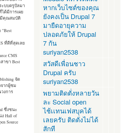
ระบบดรูปัลมา
หากเว็บไซต์ของคุณ
ี่ได้มีการเผย
ยังคงเป็น Drupal 7
มีคุณสมบัติ
มายืดอายุความ
อ "
Best
ปลอดภัยให้ Drupal
7 กัน
ที่ดีที่สุดเลย
suriyan2538
ource CMS
ัลสาขา Best
สวัสดีเพื่อนชาว
Drupal ครับ
lishing จัด
suriyan2538
ตจากผู้ชม
พยามติดตั่งหลายวัน
ในวงการ
ละ Social open
ไช้เเทนเฟสบุคได้
al ซึ่งชนะ
ง Hall of
เลยครับ ติดตั่งไม่ได้
pen Source
สักที