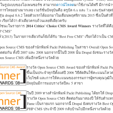
หาในรูปแบบของโอเพนซอร์ซ สามารถ
ดาวน์โหลด
มาใช้งานได้ฟรี มีการนำ
การไทยอย่างมากเลย เวอร์ชั่นปัจจุบันคือ ดรูปัล 6.x และ 7.x และรุ่นล่าสุดท
รุ่น drupal 8.6.2 โดยตัวแรกได้ออกมาในเดือนพฤศจิกายน 2015 ซึ่งเป็นตัวที่
ง เรียกได้ว่า ตัวเดียวครบถ้วนเลยทีเดียวครับ
2014 Critics' Choice CMS Award Winners
้ชนะในรายการ
รางวัลที่ได้คื
HP CMS"
แล้ว(2013) ในรายการเดียวกันก็ยังได้รับ "
Best Free CMS" เรียกได้ว่าเป็น CMS 
en Source CMS ของสำนักพิมพ์ Packt Publishing ในสาขา Overall Open S
ดต่อกัน ทั้งปี 2007 และ 2008 นอกจากนี้ในปี 2008 นั้น Drupal ยังชนะรางว
en Source CMS เพิ่มอีกหนึ่งรางวัลด้วย
รางวัล Open Source CMS Award ของสำนักพิมพ์ Packt Pub
ขึ้นเป็นประจำทุกปีตั้งแต่ปี 2006 วิธีตัดสินใช้คะแนนโหว
เว็บไซต์ และการให้คะแนนของกรรมการผู้ทรงคุณวุฒิ
ปัจจุบันมีการมอบรางวัลปีละ 5 สาขา
ในปี 2009 ทางสำนักพิมพ์ Packt Publishing ได้ยกให้ Drup
รางวัล Open Source CMS ติดต่อกันมาสองปี ให้รับตำแหน่
Fame เป็นรายแรก นอกจากนี้ Drupal ยังตบรางวัล Best O
PHP CMS ประจำปี 2009 กลับบ้านไปอีกหนึ่งรางวัลด้วย