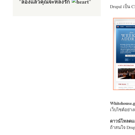
ลองแล้วคุณจะหลงรัก
"
"
Drupal เป็น 
Whitehouse.g
เว็บไซต์อย่
ดาวน์โหลดแล
ถ้าสนใจ Drupa