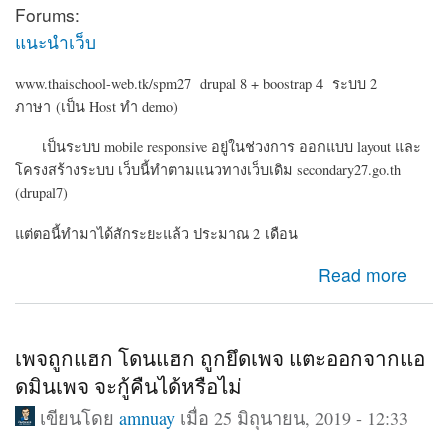
Forums:
แนะนำเว็บ
www.thaischool-web.tk/spm27 drupal 8 + boostrap 4 ระบบ 2
ภาษา (เป็น Host ทำ demo)
เป็นระบบ mobile responsive อยู่ในช่วงการ ออกแบบ layout และ
โครงสร้างระบบ เว็บนี้ทำตามแนวทางเว็บเดิม secondary27.go.th
(drupal7)
แต่ตอนี้ทำมาได้สักระยะแล้ว ประมาณ 2 เดือน
about Drupal 8 ระบบเครือข่ายสมาชิก ข่าวประชาสัมพันธ์
Read more
สำนักงานเขต
เพจถูกแฮก โดนแฮก ถูกยึดเพจ แตะออกจากแอ
ดมินเพจ จะกู้คืนได้หรือไม่
เขียนโดย
amnuay
เมื่อ 25 มิถุนายน, 2019 - 12:33