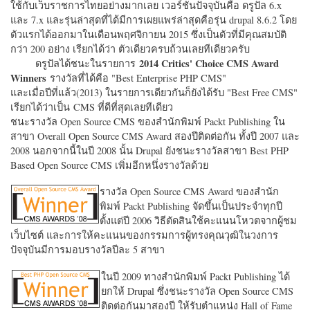
ใช้กับเว็บราชการไทยอย่างมากเลย เวอร์ชั่นปัจจุบันคือ ดรูปัล 6.x
และ 7.x และรุ่นล่าสุดที่ได้มีการเผยแพร่ล่าสุดคือรุ่น drupal 8.6.2 โดย
ตัวแรกได้ออกมาในเดือนพฤศจิกายน 2015 ซึ่งเป็นตัวที่มีคุณสมบัติ
กว่า 200 อย่าง เรียกได้ว่า ตัวเดียวครบถ้วนเลยทีเดียวครับ
2014 Critics' Choice CMS Award
ดรูปัลได้ชนะในรายการ
Winners
รางวัลที่ได้คือ "
Best Enterprise PHP CMS"
และเมื่อปีที่แล้ว(2013) ในรายการเดียวกันก็ยังได้รับ "
Best Free CMS"
เรียกได้ว่าเป็น CMS ที่ดีที่สุดเลยทีเดียว
ชนะรางวัล Open Source CMS ของสำนักพิมพ์ Packt Publishing ใน
สาขา Overall Open Source CMS Award สองปีติดต่อกัน ทั้งปี 2007 และ
2008 นอกจากนี้ในปี 2008 นั้น Drupal ยังชนะรางวัลสาขา Best PHP
Based Open Source CMS เพิ่มอีกหนึ่งรางวัลด้วย
รางวัล Open Source CMS Award ของสำนัก
พิมพ์ Packt Publishing จัดขึ้นเป็นประจำทุกปี
ตั้งแต่ปี 2006 วิธีตัดสินใช้คะแนนโหวตจากผู้ชม
เว็บไซต์ และการให้คะแนนของกรรมการผู้ทรงคุณวุฒิในวงการ
ปัจจุบันมีการมอบรางวัลปีละ 5 สาขา
ในปี 2009 ทางสำนักพิมพ์ Packt Publishing ได้
ยกให้ Drupal ซึ่งชนะรางวัล Open Source CMS
ติดต่อกันมาสองปี ให้รับตำแหน่ง Hall of Fame