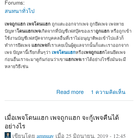
Forums:
สนทนาทั่วไป
เพจถูกแฮก
เพจโดนแฮก
ถูกแตะออกจากเพจ ถูกยึดเพจ เพจหาย
โดนแฮกเพจ
ถูกแฮก
ปัญหา
เกิดจากที่บัญชีเฟสบุ๊คของเรา
หรือถูกเข้า
ใช้งานบัญชีเฟสบุ๊คจากบุคคลอื่นที่เราไม่อนุญาติพอเข้าไปแล้วก็
แฮกเพจ
ทำการยึดเพจ
ที่เราเคยเป็นผู้ดูแลจากนั้นก็แตะเราออกจาก
เพจโดนแฮก
เพจถูกแฮก
เพจ ปัญหานี้เรียกสั้นๆว่า
หรือ
โดนยึดเพจ
แฮกเพจ
ก่อนอื่นเราจะมาดูกันก่อนว่าเขา
เราได้อย่างไรซึ่งมันจะมี
หลายวิธีเช่น
about เพจถูกแฮก โดนแฮก ถูกยึดเพจ แตะออกจากแอดมิน
Read more
1 ความคิดเห็น
เพจ จะกู้คืนได้หรือไม่
เมื่อเพจโดนแฮก เพจถูกแฮก จะกู้เพจคืนได้
อย่างไร
เขียนโดย
amnuay
เมื่อ 25 มิถุนายน, 2019 - 12:45