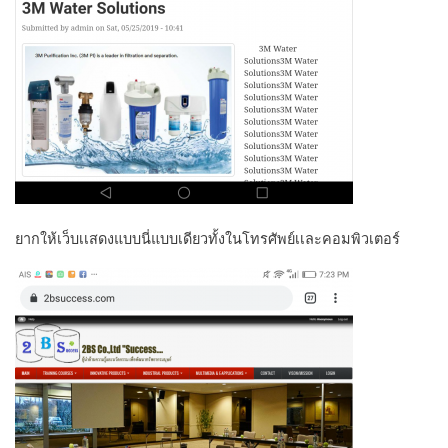
ยากให้เว็บเเสดงแบบนี่แบบเดียวทั้งในโทรศัพย์เเละคอมพิวเตอร์