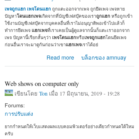
เพจถูกแฮก
เพจโดนแฮก
ถูกแตะออกจากเพจ ถูกยึดเพจ เพจหาย
โดนแฮกเพจ
ถูกแฮก
ปัญหา
เกิดจากที่บัญชีเฟสบุ๊คของเรา
หรือถูกเข้า
ใช้งานบัญชีเฟสบุ๊คจากบุคคลอื่นที่เราไม่อนุญาติพอเข้าไปแล้วก็
แฮกเพจ
ทำการยึดเพจ
ที่เราเคยเป็นผู้ดูแลจากนั้นก็แตะเราออกจาก
เพจโดนแฮก
เพจถูกแฮก
เพจ ปัญหานี้เรียกสั้นๆว่า
หรือ
โดนยึดเพจ
แฮกเพจ
ก่อนอื่นเราจะมาดูกันก่อนว่าเขา
เราได้อย่
about เมื่อเพจโดนแฮก เพจถูกแฮก จะกู้เพจคืนได้อย่างไร
Read more
บล็อกของ amnuay
Web shows on computer only
เขียนโดย
Ton
เมื่อ 17 มิถุนายน, 2019 - 19:28
Forums:
การปรับแต่ง
ยากกำหนดให้เว็บเเสดงผลแบบคอมพิวเตอร์อย่างเดียวกำหนดใด้ใหม
ครับ